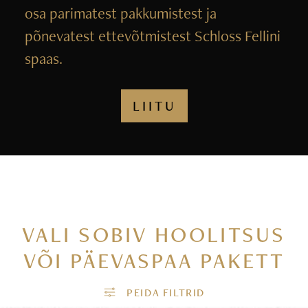
osa parimatest pakkumistest ja
põnevatest ettevõtmistest Schloss Fellini
spaas.
LIITU
VALI SOBIV HOOLITSUS
VÕI PÄEVASPAA PAKETT