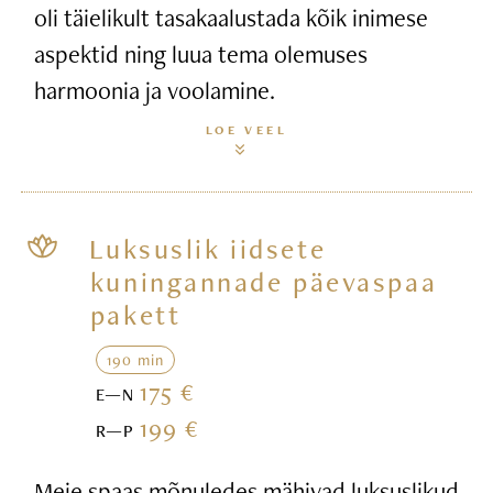
oli täielikult tasakaalustada kõik inimese
aspektid ning luua tema olemuses
harmoonia ja voolamine.
LOE VEEL
Luksuslik iidsete
kuningannade päevaspaa
pakett
190 min
175 €
E—N
199 €
R—P
Meie spaas mõnuledes mähivad luksuslikud