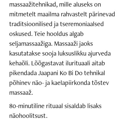
massaažitehnikad, mille aluseks on
mitmetelt maailma rahvastelt pärinevad
traditsioonilised ja tseremoniaalsed
oskused. Teie hooldus algab
seljamassaažiga. Massaaži jaoks
kasutatakse sooja luksuslikku ajurveda
kehaõli. Lõõgastavat ilurituaali aitab
pikendada Jaapani Ko Bi Do tehnikal
põhinev näo- ja kaelapiirkonda tõstev
massaaž.
80-minutiline rituaal sisaldab lisaks
näohoolitsust.