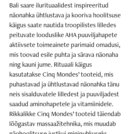
Bali saare ilurituaalidest inspireeritud
näonahka ühtlustava ja kooriva hoolitsuse
käigus saate nautida troopilistes lilledes
peituvate looduslike AHA puuviljahapete
aktiivsete toimeainete parimaid omadusi,
mis toovad esile puhta ja särava näonaha
ning kauni jume. Rituaali käigus
kasutatakse Cinq Mondes’ tooteid, mis
puhastavad ja ühtlustavad näonahka tänu
neis sisalduvatele lilledest ja puuviljadest
saadud aminohapetele ja vitamiinidele.
Rikkalikke Cinq Mondes’ tooteid täiendab
lõõgastav massaažitehnika, mis muudab
näohoolitsuse justkui minipuhkuseks.