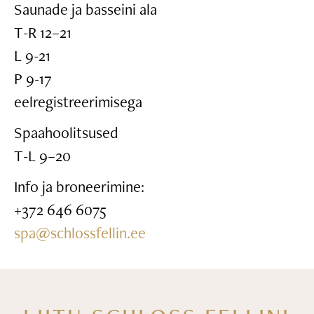
Saunade ja basseini ala
T-R 12–21
L 9-21
P 9-17
eelregistreerimisega
Spaahoolitsused
T-L 9–20
Info ja broneerimine:
+372 646 6075
spa@schlossfellin.ee