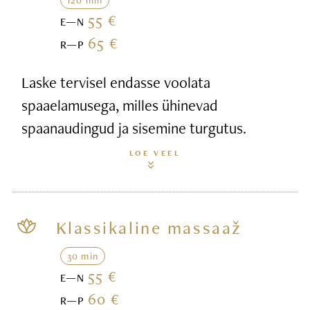
55 €
E—N
65 €
R—P
Laske tervisel endasse voolata
spaaelamusega, milles ühinevad
spaanaudingud ja sisemine turgutus.
LOE VEEL
Klassikaline massaaž
30 min
55 €
E—N
60 €
R—P