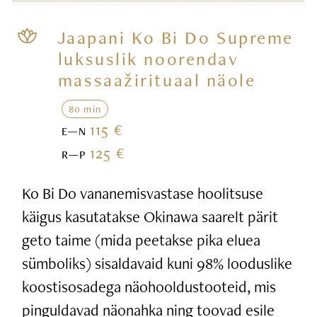
Jaapani Ko Bi Do Supreme
luksuslik noorendav
massaažirituaal näole
80 min
115 €
E—N
125 €
R—P
Ko Bi Do vananemisvastase hoolitsuse
käigus kasutatakse Okinawa saarelt pärit
geto taime (mida peetakse pika eluea
sümboliks) sisaldavaid kuni 98% looduslike
koostisosadega näohooldustooteid, mis
pinguldavad näonahka ning toovad esile