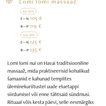
Lomi lomi massaaž
90 min
105 €
E—N
119 €
R—P
120 min
125 €
E—N
135 €
R—P
Lomi lomi nui on Havai traditsiooniline
massaaž, mida praktiseerisid kohalikud
šamaanid e kahunad templites
üleminekuriitustel uude eluetappi
siirdumisel või enne tähtsaid sündmusi.
Rituaal võis kesta päevi, selle eesmärgiks