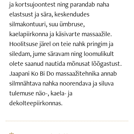
ja kortsujoontest ning parandab naha
elastsust ja sära, keskendudes
silmakontuuri, suu ümbruse,
kaelapiirkonna ja käsivarte massaažile.
Hoolitsuse järel on teie nahk pringim ja
siledam, jume säravam ning loomulikult
olete saanud nautida mõnusat lõõgastust.
Jaapani Ko Bi Do massaažitehnika annab
silmnähtava nahka noorendava ja siluva
tulemuse näo-, kaela- ja
dekolteepiirkonnas.