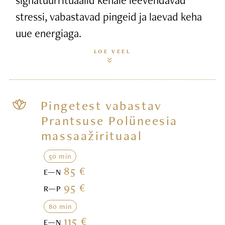
stressi, vabastavad pingeid ja laevad keha
uue energiaga.
LOE VEEL
Pingetest vabastav
Prantsuse Polüneesia
massaažirituaal
50 min
85 €
E—N
95 €
R—P
80 min
115 €
E—N