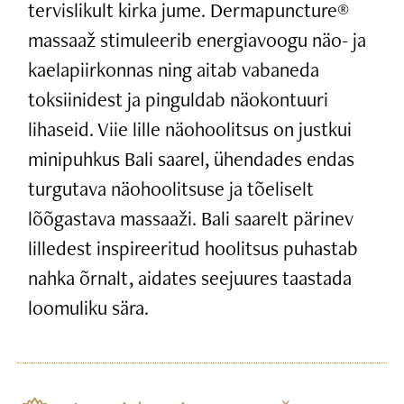
tervislikult kirka jume. Dermapuncture®
massaaž stimuleerib energiavoogu näo- ja
kaelapiirkonnas ning aitab vabaneda
toksiinidest ja pinguldab näokontuuri
lihaseid. Viie lille näohoolitsus on justkui
minipuhkus Bali saarel, ühendades endas
turgutava näohoolitsuse ja tõeliselt
lõõgastava massaaži. Bali saarelt pärinev
lilledest inspireeritud hoolitsus puhastab
nahka õrnalt, aidates seejuures taastada
loomuliku sära.