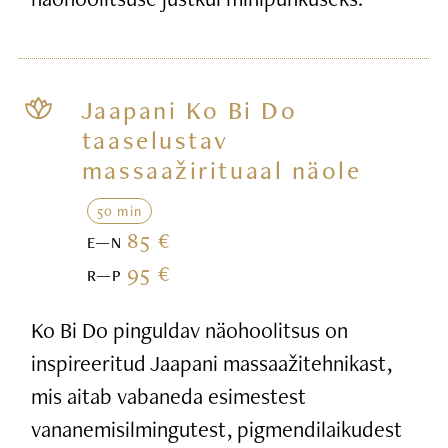
Jaapani Ko Bi Do
taaselustav
massaažirituaal näole
50 min
85 €
E—N
95 €
R—P
Ko Bi Do pinguldav näohoolitsus on
inspireeritud Jaapani massaažitehnikast,
mis aitab vabaneda esimestest
vananemisilmingutest, pigmendilaikudest