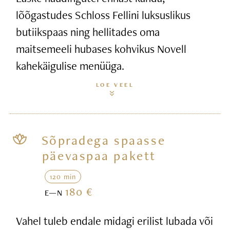
lõõgastudes Schloss Fellini luksuslikus
butiikspaas ning hellitades oma
maitsemeeli hubases kohvikus Novell
kahekäigulise menüüga.
LOE VEEL
Sõpradega spaasse
päevaspaa pakett
120 min
180 €
E—N
Vahel tuleb endale midagi erilist lubada või