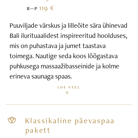
119 €
R—P
Puuviljade värskus ja lilleõite sära ühinevad
Bali ilurituaalidest inspireeritud hoolduses,
mis on puhastava ja jumet taastava
toimega. Nautige seda koos lõõgastava
puhkusega massaažibasseinide ja kolme
erineva saunaga spaas.
LOE VEEL
Klassikaline päevaspaa
pakett