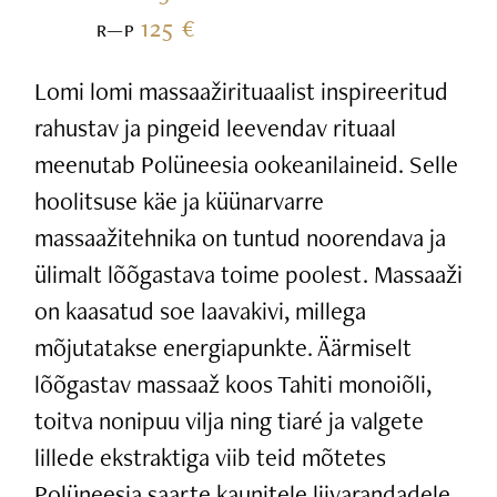
125 €
R—P
Lomi lomi massaažirituaalist inspireeritud
rahustav ja pingeid leevendav rituaal
meenutab Polüneesia ookeanilaineid. Selle
hoolitsuse käe ja küünarvarre
massaažitehnika on tuntud noorendava ja
ülimalt lõõgastava toime poolest. Massaaži
on kaasatud soe laavakivi, millega
mõjutatakse energiapunkte. Äärmiselt
lõõgastav massaaž koos Tahiti monoiõli,
toitva nonipuu vilja ning tiaré ja valgete
lillede ekstraktiga viib teid mõtetes
Polüneesia saarte kaunitele liivarandadele.