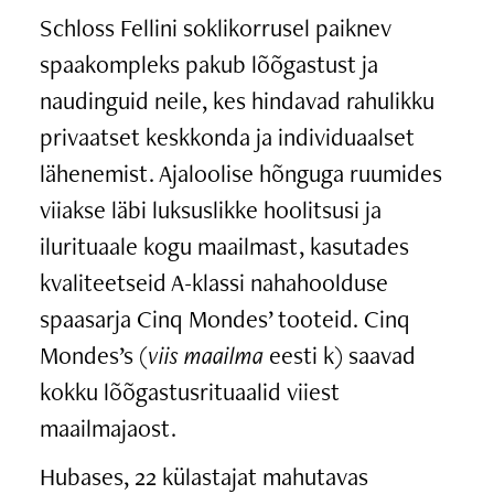
Schloss Fellini soklikorrusel paiknev
spaakompleks pakub lõõgastust ja
naudinguid neile, kes hindavad rahulikku
privaatset keskkonda ja individuaalset
lähenemist. Ajaloolise hõnguga ruumides
viiakse läbi luksuslikke hoolitsusi ja
ilurituaale kogu maailmast, kasutades
kvaliteetseid A-klassi nahahoolduse
spaasarja Cinq Mondes’ tooteid. Cinq
Mondes’s (
viis maailma
eesti k) saavad
kokku lõõgastusrituaalid viiest
maailmajaost.
Hubases, 22 külastajat mahutavas