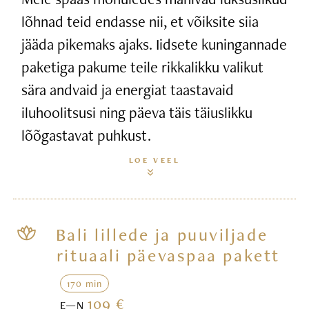
lõhnad teid endasse nii, et võiksite siia
jääda pikemaks ajaks. Iidsete kuningannade
paketiga pakume teile rikkalikku valikut
sära andvaid ja energiat taastavaid
iluhoolitsusi ning päeva täis täiuslikku
lõõgastavat puhkust.
LOE VEEL
Bali lillede ja puuviljade
rituaali päevaspaa pakett
170 min
109 €
E—N