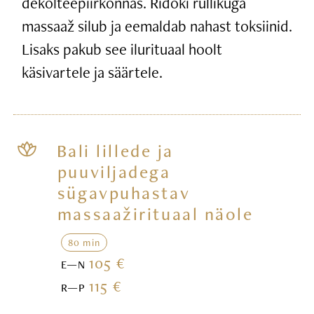
dekolteepiirkonnas. Ridoki rullikuga
massaaž silub ja eemaldab nahast toksiinid.
Lisaks pakub see ilurituaal hoolt
käsivartele ja säärtele.
Bali lillede ja
puuviljadega
sügavpuhastav
massaažirituaal näole
80 min
105 €
E—N
115 €
R—P