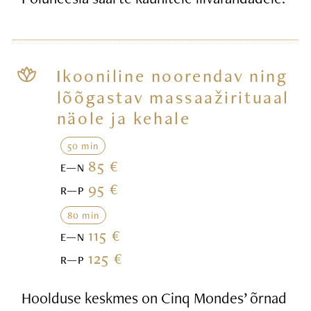
Ikooniline noorendav ning
lõõgastav massaažirituaal
näole ja kehale
50 min
85 €
E—N
95 €
R—P
80 min
115 €
E—N
125 €
R—P
Hoolduse keskmes on Cinq Mondes’ õrnad