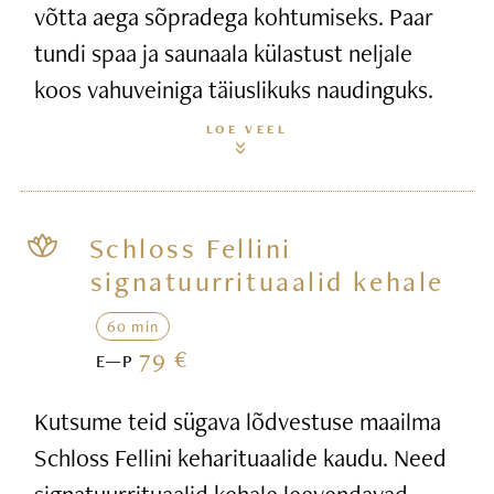
võtta aega sõpradega kohtumiseks. Paar
tundi spaa ja saunaala külastust neljale
koos vahuveiniga täiuslikuks naudinguks.
LOE VEEL
Schloss Fellini
signatuurrituaalid kehale
60 min
79 €
E—P
Kutsume teid sügava lõdvestuse maailma
Schloss Fellini keharituaalide kaudu. Need
signatuurrituaalid kehale leevendavad