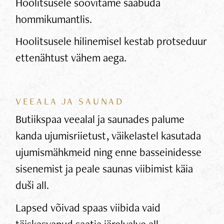
Hoolitsusele soovitame saabuda
hommikumantlis.
Hoolitsusele hilinemisel kestab protseduur
ettenähtust vähem aega.
VEEALA JA SAUNAD
Butiikspaa veealal ja saunades palume
kanda ujumisriietust, väikelastel kasutada
ujumismähkmeid ning enne basseinidesse
sisenemist ja peale saunas viibimist käia
duši all.
Lapsed võivad spaas viibida vaid
täiskasvanud saatja järelvalve all.