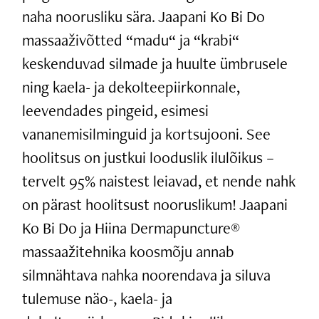
naha noorusliku sära. Jaapani Ko Bi Do
massaaživõtted “madu“ ja “krabi“
keskenduvad silmade ja huulte ümbrusele
ning kaela- ja dekolteepiirkonnale,
leevendades pingeid, esimesi
vananemisilminguid ja kortsujooni. See
hoolitsus on justkui looduslik ilulõikus –
tervelt 95% naistest leiavad, et nende nahk
on pärast hoolitsust nooruslikum! Jaapani
Ko Bi Do ja Hiina Dermapuncture®
massaažitehnika koosmõju annab
silmnähtava nahka noorendava ja siluva
tulemuse näo-, kaela- ja