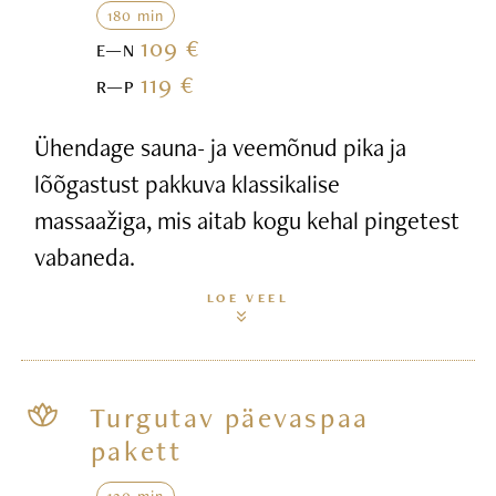
180 min
109 €
E—N
119 €
R—P
Ühendage sauna- ja veemõnud pika ja
lõõgastust pakkuva klassikalise
massaažiga, mis aitab kogu kehal pingetest
vabaneda.
LOE VEEL
Turgutav päevaspaa
pakett
120 min