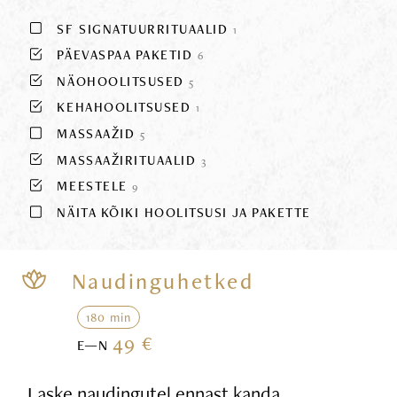
SF SIGNATUURRITUAALID
1
PÄEVASPAA PAKETID
6
NÄOHOOLITSUSED
5
KEHAHOOLITSUSED
1
MASSAAŽID
5
MASSAAŽIRITUAALID
3
MEESTELE
9
NÄITA KÕIKI HOOLITSUSI JA PAKETTE
Naudinguhetked
180 min
49 €
E—N
Laske naudingutel ennast kanda,