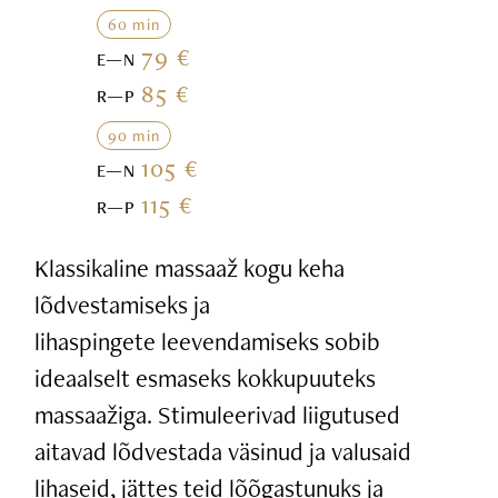
60 min
79 €
E—N
85 €
R—P
90 min
105 €
E—N
115 €
R—P
Klassikaline massaaž kogu keha
lõdvestamiseks ja
lihaspingete leevendamiseks sobib
ideaalselt esmaseks kokkupuuteks
massaažiga. Stimuleerivad liigutused
aitavad lõdvestada väsinud ja valusaid
lihaseid, jättes teid lõõgastunuks ja