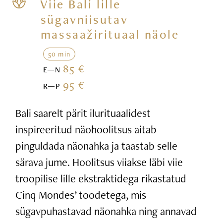
Viie Bali lille
sügavniisutav
massaažirituaal näole
50 min
85 €
E—N
95 €
R—P
Bali saarelt pärit ilurituaalidest
inspireeritud näohoolitsus aitab
pinguldada näonahka ja taastab selle
särava jume. Hoolitsus viiakse läbi viie
troopilise lille ekstraktidega rikastatud
Cinq Mondes’ toodetega, mis
sügavpuhastavad näonahka ning annavad