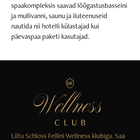
spaakompleksis saavad lõõgastusbasseini
ja mullivanni, saunu ja iluteenuseid
nautida nii hotelli külastajad kui
päevaspaa paketi kasutajad.
Liitu Schloss Fellini Wellness klubiga. Saa