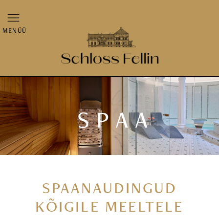
MENÜÜ
SPAA
SPAANAUDINGUD
KÕIGILE MEELTELE