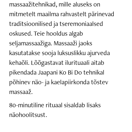
massaažitehnikad, mille aluseks on
mitmetelt maailma rahvastelt pärinevad
traditsioonilised ja tseremoniaalsed
oskused. Teie hooldus algab
seljamassaažiga. Massaaži jaoks
kasutatakse sooja luksuslikku ajurveda
kehaõli. Lõõgastavat ilurituaali aitab
pikendada Jaapani Ko Bi Do tehnikal
põhinev näo- ja kaelapiirkonda tõstev
massaaž.
80-minutiline rituaal sisaldab lisaks
näohoolitsust.