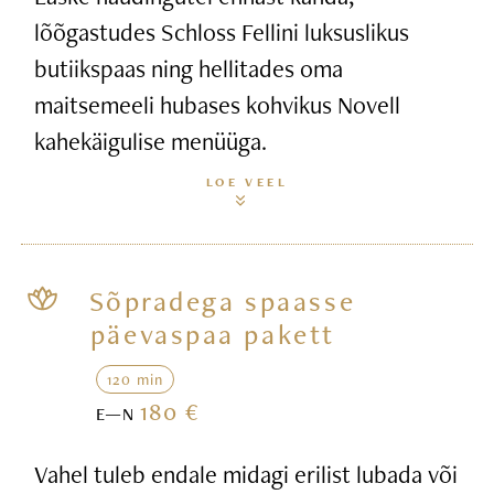
lõõgastudes Schloss Fellini luksuslikus
butiikspaas ning hellitades oma
maitsemeeli hubases kohvikus Novell
kahekäigulise menüüga.
LOE VEEL
Sõpradega spaasse
päevaspaa pakett
120 min
180 €
E—N
Vahel tuleb endale midagi erilist lubada või