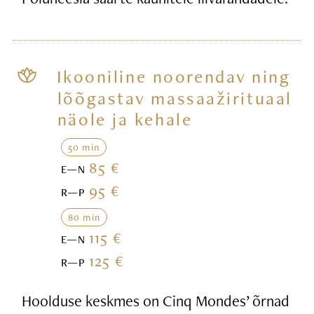
Ikooniline noorendav ning
lõõgastav massaažirituaal
näole ja kehale
50 min
85 €
E—N
95 €
R—P
80 min
115 €
E—N
125 €
R—P
Hoolduse keskmes on Cinq Mondes’ õrnad