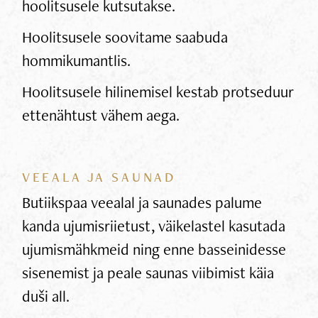
hoolitsusele kutsutakse.
Hoolitsusele soovitame saabuda
hommikumantlis.
Hoolitsusele hilinemisel kestab protseduur
ettenähtust vähem aega.
VEEALA JA SAUNAD
Butiikspaa veealal ja saunades palume
kanda ujumisriietust, väikelastel kasutada
ujumismähkmeid ning enne basseinidesse
sisenemist ja peale saunas viibimist käia
duši all.