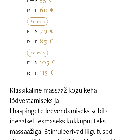
E—N
60 €
R—P
60 min
79 €
E—N
85 €
R—P
90 min
105 €
E—N
115 €
R—P
Klassikaline massaaž kogu keha
lõdvestamiseks ja
lihaspingete leevendamiseks sobib
ideaalselt esmaseks kokkupuuteks
massaažiga. Stimuleerivad liigutused