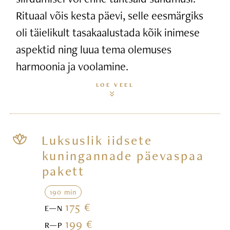
Rituaal võis kesta päevi, selle eesmärgiks
oli täielikult tasakaalustada kõik inimese
aspektid ning luua tema olemuses
harmoonia ja voolamine.
LOE VEEL
Luksuslik iidsete
kuningannade päevaspaa
pakett
190 min
175 €
E—N
199 €
R—P