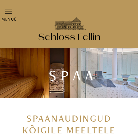
MENÜÜ
SPAA
SPAANAUDINGUD
KÕIGILE MEELTELE