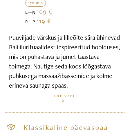
170 min
109 €
E—N
119 €
R—P
Puuviljade värskus ja lilleõite sära ühinevad
Bali ilurituaalidest inspireeritud hoolduses,
mis on puhastava ja jumet taastava
toimega. Nautige seda koos lõõgastava
puhkusega massaažibasseinide ja kolme
erineva saunaga spaas.
LOE VEEL
Klassikaline päevaspaa