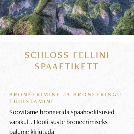
SCHLOSS FELLINI
SPAAETIKETT
BRONEERIMINE JA BRONEERINGU
TÜHISTAMINE
Soovitame broneerida spaahoolitsused
varakult. Hoolitsuste broneerimiseks
palume kirjutada