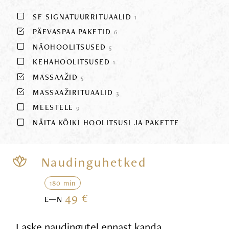
SF SIGNATUURRITUAALID
1
PÄEVASPAA PAKETID
6
NÄOHOOLITSUSED
5
KEHAHOOLITSUSED
1
MASSAAŽID
5
MASSAAŽIRITUAALID
3
MEESTELE
9
NÄITA KÕIKI HOOLITSUSI JA PAKETTE
Naudinguhetked
180 min
49 €
E—N
Laske naudingutel ennast kanda,