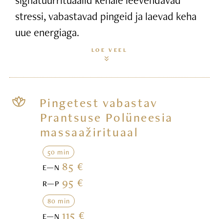
stressi, vabastavad pingeid ja laevad keha
uue energiaga.
LOE VEEL
Pingetest vabastav
Prantsuse Polüneesia
massaažirituaal
50 min
85 €
E—N
95 €
R—P
80 min
115 €
E—N