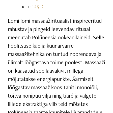
125 €
R—P
Lomi lomi massaažirituaalist inspireeritud
rahustav ja pingeid leevendav rituaal
meenutab Polüneesia ookeanilaineid. Selle
hoolitsuse käe ja küünarvarre
massaažitehnika on tuntud noorendava ja
ülimalt lõõgastava toime poolest. Massaaži
on kaasatud soe laavakivi, millega
mõjutatakse energiapunkte. Äärmiselt
lõõgastav massaaž koos Tahiti monoiõli,
toitva nonipuu vilja ning tiaré ja valgete
lillede ekstraktiga viib teid mõtetes
Polüneesia saarte kaunitele liivarandadele.