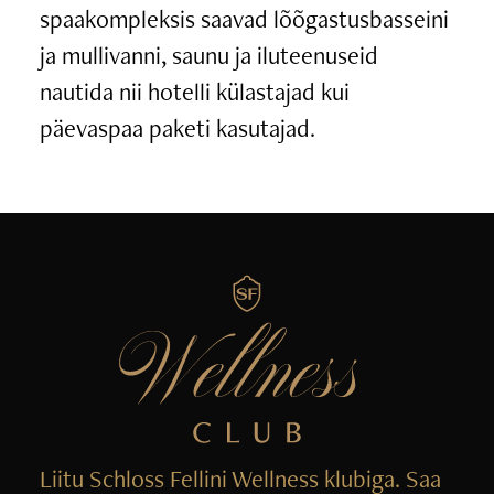
spaakompleksis saavad lõõgastusbasseini
ja mullivanni, saunu ja iluteenuseid
nautida nii hotelli külastajad kui
päevaspaa paketi kasutajad.
Liitu Schloss Fellini Wellness klubiga. Saa