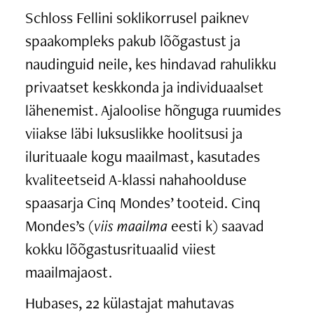
Schloss Fellini soklikorrusel paiknev
spaakompleks pakub lõõgastust ja
naudinguid neile, kes hindavad rahulikku
privaatset keskkonda ja individuaalset
lähenemist. Ajaloolise hõnguga ruumides
viiakse läbi luksuslikke hoolitsusi ja
ilurituaale kogu maailmast, kasutades
kvaliteetseid A-klassi nahahoolduse
spaasarja Cinq Mondes’ tooteid. Cinq
Mondes’s (
viis maailma
eesti k) saavad
kokku lõõgastusrituaalid viiest
maailmajaost.
Hubases, 22 külastajat mahutavas