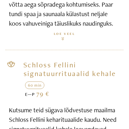
võtta aega sõpradega kohtumiseks. Paar
tundi spaa ja saunaala külastust neljale
koos vahuveiniga täiuslikuks naudinguks.
LOE VEEL
Schloss Fellini
signatuurrituaalid kehale
60 min
79 €
E—P
Kutsume teid sügava lõdvestuse maailma
Schloss Fellini keharituaalide kaudu. Need
signatuurrituaalid kehale leevendavad