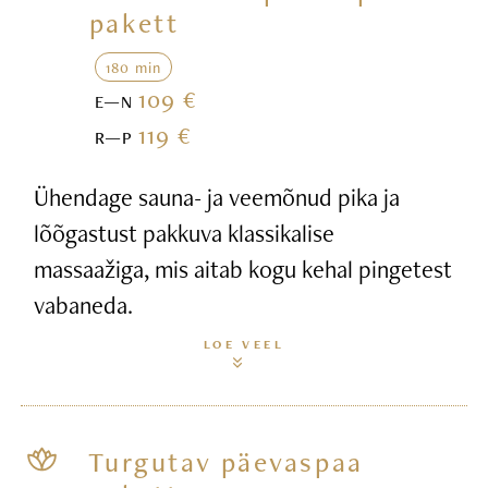
pakett
180 min
109 €
E—N
119 €
R—P
Ühendage sauna- ja veemõnud pika ja
lõõgastust pakkuva klassikalise
massaažiga, mis aitab kogu kehal pingetest
vabaneda.
LOE VEEL
Turgutav päevaspaa