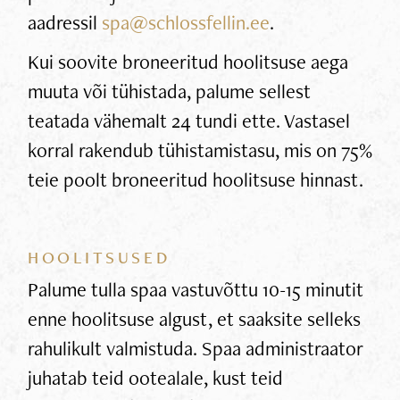
aadressil
spa@schlossfellin.ee
.
Kui soovite broneeritud hoolitsuse aega
muuta või tühistada, palume sellest
teatada vähemalt 24 tundi ette. Vastasel
korral rakendub tühistamistasu, mis on 75%
teie poolt broneeritud hoolitsuse hinnast.
HOOLITSUSED
Palume tulla spaa vastuvõttu 10-15 minutit
enne hoolitsuse algust, et saaksite selleks
rahulikult valmistuda. Spaa administraator
juhatab teid ootealale, kust teid