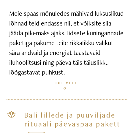
Meie spaas mõnuledes mähivad luksuslikud
lõhnad teid endasse nii, et võiksite siia
jääda pikemaks ajaks. Iidsete kuningannade
paketiga pakume teile rikkalikku valikut
sära andvaid ja energiat taastavaid
iluhoolitsusi ning päeva täis täiuslikku
lõõgastavat puhkust.
LOE VEEL
Bali lillede ja puuviljade
rituaali päevaspaa pakett