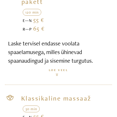
pakett
120 min
55 €
E—N
65 €
R—P
Laske tervisel endasse voolata
spaaelamusega, milles ühinevad
spaanaudingud ja sisemine turgutus.
LOE VEEL
Klassikaline massaaž
30 min
55 €