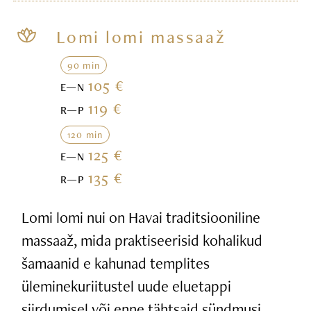
Lomi lomi massaaž
90 min
105 €
E—N
119 €
R—P
120 min
125 €
E—N
135 €
R—P
Lomi lomi nui on Havai traditsiooniline
massaaž, mida praktiseerisid kohalikud
šamaanid e kahunad templites
üleminekuriitustel uude eluetappi
siirdumisel või enne tähtsaid sündmusi.