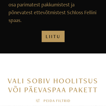
osa parimatest pakkumistest ja
põnevatest ettevõtmistest Schloss Fellini
spaas.
LIITU
VALI SOBIV HOOLITSUS
VÕI PÄEVASPAA PAKETT