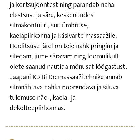
ja kortsujoontest ning parandab naha
elastsust ja sära, keskendudes
silmakontuuri, suu ümbruse,
kaelapiirkonna ja käsivarte massaažile.
Hoolitsuse järel on teie nahk pringim ja
siledam, jume säravam ning loomulikult
olete saanud nautida mõnusat lõõgastust.
Jaapani Ko Bi Do massaažitehnika annab
silmnähtava nahka noorendava ja siluva
tulemuse näo-, kaela- ja
dekolteepiirkonnas.