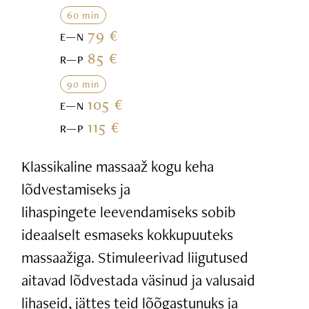
60 min
79 €
E—N
85 €
R—P
90 min
105 €
E—N
115 €
R—P
Klassikaline massaaž kogu keha
lõdvestamiseks ja
lihaspingete leevendamiseks sobib
ideaalselt esmaseks kokkupuuteks
massaažiga. Stimuleerivad liigutused
aitavad lõdvestada väsinud ja valusaid
lihaseid, jättes teid lõõgastunuks ja