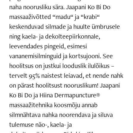
naha noorusliku sära. Jaapani Ko Bi Do
massaaživõtted “madu“ ja “krabi“
keskenduvad silmade ja huulte ümbrusele
ning kaela- ja dekolteepiirkonnale,
leevendades pingeid, esimesi
vananemisilminguid ja kortsujooni. See
hoolitsus on justkui looduslik ilulõikus –
tervelt 95% naistest leiavad, et nende nahk
on pärast hoolitsust nooruslikum! Jaapani
Ko Bi Do ja Hiina Dermapuncture®
massaažitehnika koosmõju annab
silmnähtava nahka noorendava ja siluva
tulemuse näo-, kaela- ja