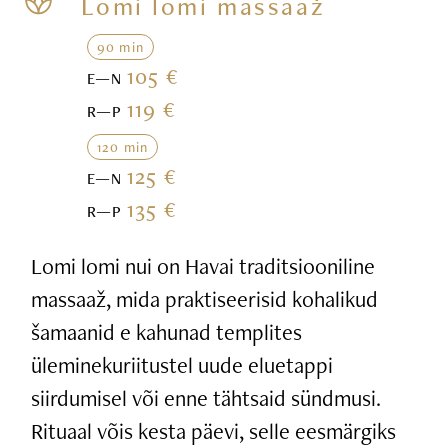
Lomi lomi massaaž
90 min
105 €
E—N
119 €
R—P
120 min
125 €
E—N
135 €
R—P
Lomi lomi nui on Havai traditsiooniline
massaaž, mida praktiseerisid kohalikud
šamaanid e kahunad templites
üleminekuriitustel uude eluetappi
siirdumisel või enne tähtsaid sündmusi.
Rituaal võis kesta päevi, selle eesmärgiks