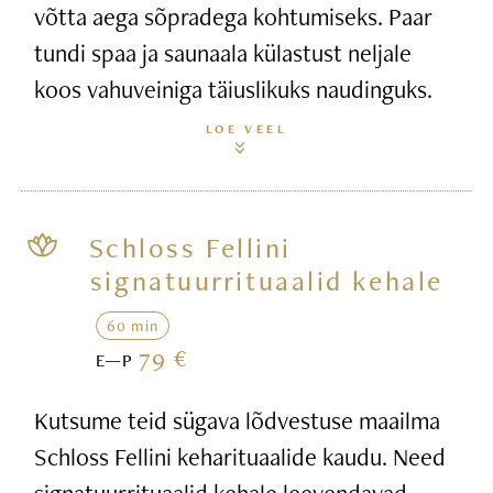
võtta aega sõpradega kohtumiseks. Paar
tundi spaa ja saunaala külastust neljale
koos vahuveiniga täiuslikuks naudinguks.
LOE VEEL
Schloss Fellini
signatuurrituaalid kehale
60 min
79 €
E—P
Kutsume teid sügava lõdvestuse maailma
Schloss Fellini keharituaalide kaudu. Need
signatuurrituaalid kehale leevendavad