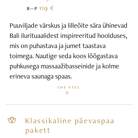
119 €
R—P
Puuviljade värskus ja lilleõite sära ühinevad
Bali ilurituaalidest inspireeritud hoolduses,
mis on puhastava ja jumet taastava
toimega. Nautige seda koos lõõgastava
puhkusega massaažibasseinide ja kolme
erineva saunaga spaas.
LOE VEEL
Klassikaline päevaspaa
pakett