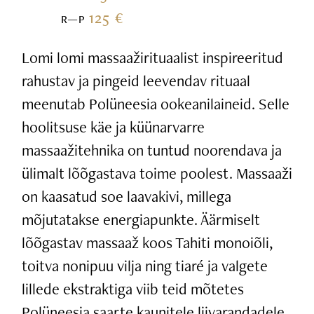
125 €
R—P
Lomi lomi massaažirituaalist inspireeritud
rahustav ja pingeid leevendav rituaal
meenutab Polüneesia ookeanilaineid. Selle
hoolitsuse käe ja küünarvarre
massaažitehnika on tuntud noorendava ja
ülimalt lõõgastava toime poolest. Massaaži
on kaasatud soe laavakivi, millega
mõjutatakse energiapunkte. Äärmiselt
lõõgastav massaaž koos Tahiti monoiõli,
toitva nonipuu vilja ning tiaré ja valgete
lillede ekstraktiga viib teid mõtetes
Polüneesia saarte kaunitele liivarandadele.