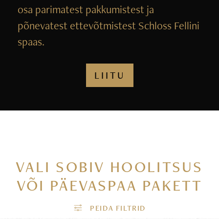
osa parimatest pakkumistest ja
põnevatest ettevõtmistest Schloss Fellini
spaas.
LIITU
VALI SOBIV HOOLITSUS
VÕI PÄEVASPAA PAKETT