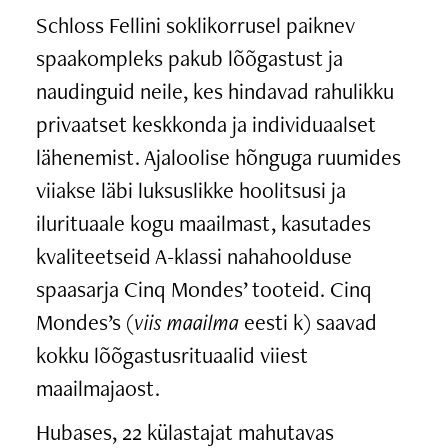
Schloss Fellini soklikorrusel paiknev
spaakompleks pakub lõõgastust ja
naudinguid neile, kes hindavad rahulikku
privaatset keskkonda ja individuaalset
lähenemist. Ajaloolise hõnguga ruumides
viiakse läbi luksuslikke hoolitsusi ja
ilurituaale kogu maailmast, kasutades
kvaliteetseid A-klassi nahahoolduse
spaasarja Cinq Mondes’ tooteid. Cinq
Mondes’s (
viis maailma
eesti k) saavad
kokku lõõgastusrituaalid viiest
maailmajaost.
Hubases, 22 külastajat mahutavas