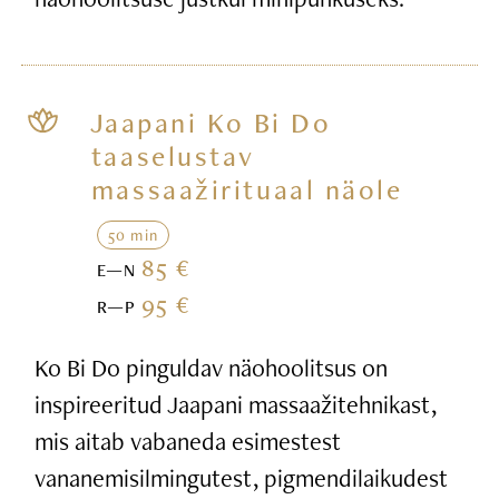
Jaapani Ko Bi Do
taaselustav
massaažirituaal näole
50 min
85 €
E—N
95 €
R—P
Ko Bi Do pinguldav näohoolitsus on
inspireeritud Jaapani massaažitehnikast,
mis aitab vabaneda esimestest
vananemisilmingutest, pigmendilaikudest