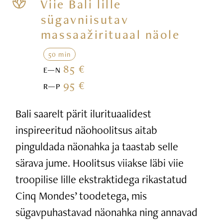
Viie Bali lille
sügavniisutav
massaažirituaal näole
50 min
85 €
E—N
95 €
R—P
Bali saarelt pärit ilurituaalidest
inspireeritud näohoolitsus aitab
pinguldada näonahka ja taastab selle
särava jume. Hoolitsus viiakse läbi viie
troopilise lille ekstraktidega rikastatud
Cinq Mondes’ toodetega, mis
sügavpuhastavad näonahka ning annavad