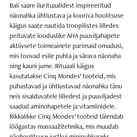
Bali saare ilurituaalidest inspireeritud
näonahka ühtlustava ja kooriva hoolitsuse
käigus saate nautida troopilistes lilledes
peituvate looduslike AHA puuviljahapete
aktiivsete toimeainete parimaid omadusi,
mis toovad esile puhta ja särava näonaha
ning kauni jume. Rituaali käigus
kasutatakse Cinq Mondes’ tooteid, mis
puhastavad ja ühtlustavad näonahka tänu
neis sisalduvatele lilledest ja puuviljadest
saadud aminohapetele ja vitamiinidele.
Rikkalikke Cinq Mondes’ tooteid täiendab
lõõgastav massaažitehnika, mis muudab
näohoolitsuse justkui minipuhkuseks.