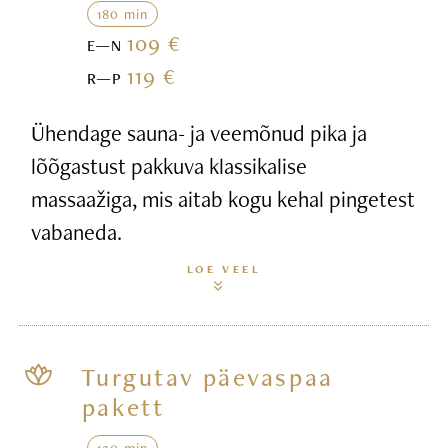
180 min
109 €
E—N
119 €
R—P
Ühendage sauna- ja veemõnud pika ja
lõõgastust pakkuva klassikalise
massaažiga, mis aitab kogu kehal pingetest
vabaneda.
LOE VEEL
Turgutav päevaspaa
pakett
120 min