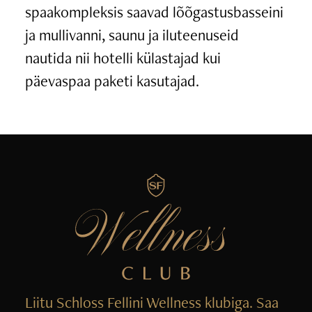
spaakompleksis saavad lõõgastusbasseini
ja mullivanni, saunu ja iluteenuseid
nautida nii hotelli külastajad kui
päevaspaa paketi kasutajad.
Liitu Schloss Fellini Wellness klubiga. Saa