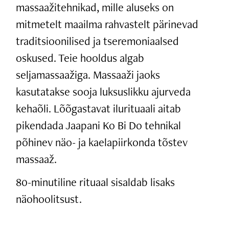
massaažitehnikad, mille aluseks on
mitmetelt maailma rahvastelt pärinevad
traditsioonilised ja tseremoniaalsed
oskused. Teie hooldus algab
seljamassaažiga. Massaaži jaoks
kasutatakse sooja luksuslikku ajurveda
kehaõli. Lõõgastavat ilurituaali aitab
pikendada Jaapani Ko Bi Do tehnikal
põhinev näo- ja kaelapiirkonda tõstev
massaaž.
80-minutiline rituaal sisaldab lisaks
näohoolitsust.