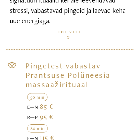
stressi, vabastavad pingeid ja laevad keha
uue energiaga.
LOE VEEL
Pingetest vabastav
Prantsuse Polüneesia
massaažirituaal
50 min
85 €
E—N
95 €
R—P
80 min
115 €
E—N