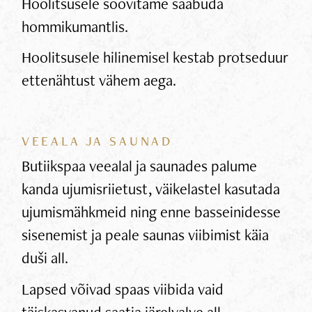
Hoolitsusele soovitame saabuda
hommikumantlis.
Hoolitsusele hilinemisel kestab protseduur
ettenähtust vähem aega.
VEEALA JA SAUNAD
Butiikspaa veealal ja saunades palume
kanda ujumisriietust, väikelastel kasutada
ujumismähkmeid ning enne basseinidesse
sisenemist ja peale saunas viibimist käia
duši all.
Lapsed võivad spaas viibida vaid
täiskasvanud saatja järelvalve all.