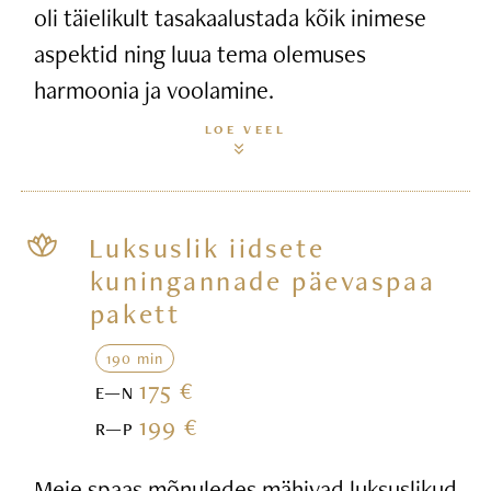
oli täielikult tasakaalustada kõik inimese
aspektid ning luua tema olemuses
harmoonia ja voolamine.
LOE VEEL
Luksuslik iidsete
kuningannade päevaspaa
pakett
190 min
175 €
E—N
199 €
R—P
Meie spaas mõnuledes mähivad luksuslikud