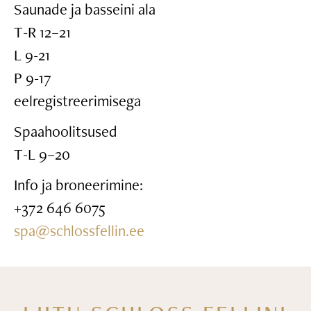
Saunade ja basseini ala
T-R 12–21
L 9-21
P 9-17
eelregistreerimisega
Spaahoolitsused
T-L 9–20
Info ja broneerimine:
+372 646 6075
spa@schlossfellin.ee