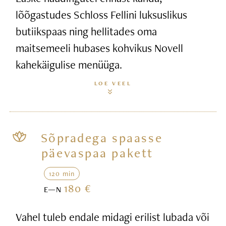
lõõgastudes Schloss Fellini luksuslikus
butiikspaas ning hellitades oma
maitsemeeli hubases kohvikus Novell
kahekäigulise menüüga.
LOE VEEL
Sõpradega spaasse
päevaspaa pakett
120 min
180 €
E—N
Vahel tuleb endale midagi erilist lubada või