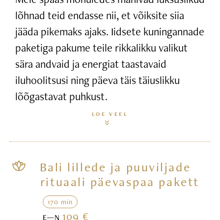
lõhnad teid endasse nii, et võiksite siia
jääda pikemaks ajaks. Iidsete kuningannade
paketiga pakume teile rikkalikku valikut
sära andvaid ja energiat taastavaid
iluhoolitsusi ning päeva täis täiuslikku
lõõgastavat puhkust.
LOE VEEL
Bali lillede ja puuviljade
rituaali päevaspaa pakett
170 min
109 €
E—N