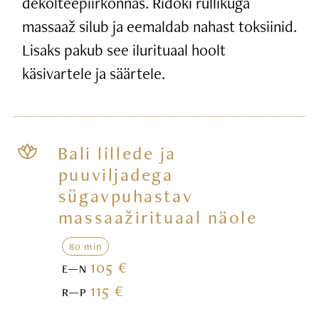
dekolteepiirkonnas. Ridoki rullikuga
massaaž silub ja eemaldab nahast toksiinid.
Lisaks pakub see ilurituaal hoolt
käsivartele ja säärtele.
Bali lillede ja
puuviljadega
sügavpuhastav
massaažirituaal näole
80 min
105 €
E—N
115 €
R—P