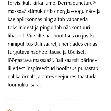
tervislikult kirka jume. Dermapuncture®
massaaž stimuleerib energiavoogu näo- ja
kaelapiirkonnas ning aitab vabaneda
toksiinidest ja pinguldab näokontuuri
lihaseid. Viie lille näohoolitsus on justkui
minipuhkus Bali saarel, ühendades endas
turgutava näohoolitsuse ja tõeliselt
lõõgastava massaaži. Bali saarelt pärinev
lilledest inspireeritud hoolitsus puhastab
nahka õrnalt, aidates seejuures taastada
loomuliku sära.