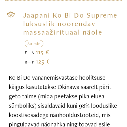
Jaapani Ko Bi Do Supreme
luksuslik noorendav
massaažirituaal näole
80 min
115 €
E—N
125 €
R—P
Ko Bi Do vananemisvastase hoolitsuse
käigus kasutatakse Okinawa saarelt pärit
geto taime (mida peetakse pika eluea
sümboliks) sisaldavaid kuni 98% looduslike
koostisosadega näohooldustooteid, mis
pinguldavad näonahka ning toovad esile