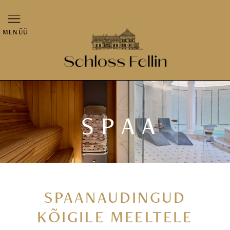
MENÜÜ
SPAA
SPAANAUDINGUD
KÕIGILE MEELTELE