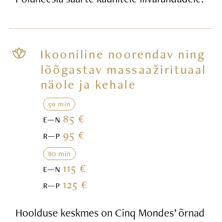
Ikooniline noorendav ning
lõõgastav massaažirituaal
näole ja kehale
50 min
85 €
E—N
95 €
R—P
80 min
115 €
E—N
125 €
R—P
Hoolduse keskmes on Cinq Mondes’ õrnad