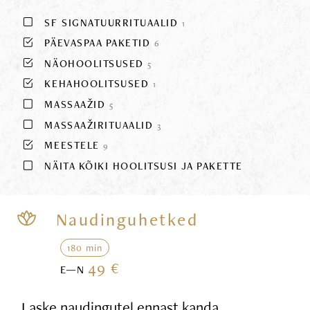
SF SIGNATUURRITUAALID
1
PÄEVASPAA PAKETID
6
NÄOHOOLITSUSED
5
KEHAHOOLITSUSED
1
MASSAAŽID
5
MASSAAŽIRITUAALID
3
MEESTELE
9
NÄITA KÕIKI HOOLITSUSI JA PAKETTE
Naudinguhetked
180 min
49 €
E—N
Laske naudingutel ennast kanda,