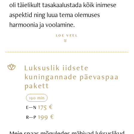
oli täielikult tasakaalustada kõik inimese
aspektid ning luua tema olemuses
harmoonia ja voolamine.
LOE VEEL
Luksuslik iidsete
kuningannade päevaspaa
pakett
190 min
175 €
E—N
199 €
R—P
Meie spaas mõnuledes mähivad luksuslikud