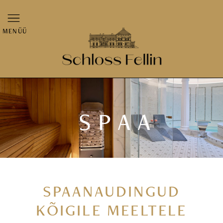
MENÜÜ
SPAA
SPAANAUDINGUD
KÕIGILE MEELTELE