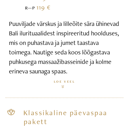
119 €
R—P
Puuviljade värskus ja lilleõite sära ühinevad
Bali ilurituaalidest inspireeritud hoolduses,
mis on puhastava ja jumet taastava
toimega. Nautige seda koos lõõgastava
puhkusega massaažibasseinide ja kolme
erineva saunaga spaas.
LOE VEEL
Klassikaline päevaspaa
pakett