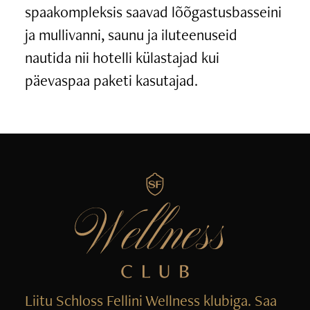
spaakompleksis saavad lõõgastusbasseini
ja mullivanni, saunu ja iluteenuseid
nautida nii hotelli külastajad kui
päevaspaa paketi kasutajad.
Liitu Schloss Fellini Wellness klubiga. Saa