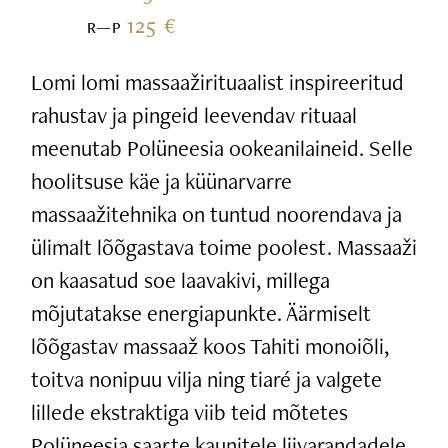
125 €
R—P
Lomi lomi massaažirituaalist inspireeritud
rahustav ja pingeid leevendav rituaal
meenutab Polüneesia ookeanilaineid. Selle
hoolitsuse käe ja küünarvarre
massaažitehnika on tuntud noorendava ja
ülimalt lõõgastava toime poolest. Massaaži
on kaasatud soe laavakivi, millega
mõjutatakse energiapunkte. Äärmiselt
lõõgastav massaaž koos Tahiti monoiõli,
toitva nonipuu vilja ning tiaré ja valgete
lillede ekstraktiga viib teid mõtetes
Polüneesia saarte kaunitele liivarandadele.