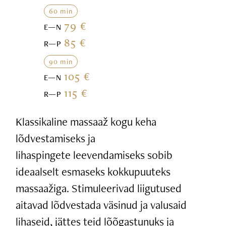
60 min
79 €
E—N
85 €
R—P
90 min
105 €
E—N
115 €
R—P
Klassikaline massaaž kogu keha
lõdvestamiseks ja
lihaspingete leevendamiseks sobib
ideaalselt esmaseks kokkupuuteks
massaažiga. Stimuleerivad liigutused
aitavad lõdvestada väsinud ja valusaid
lihaseid, jättes teid lõõgastunuks ja