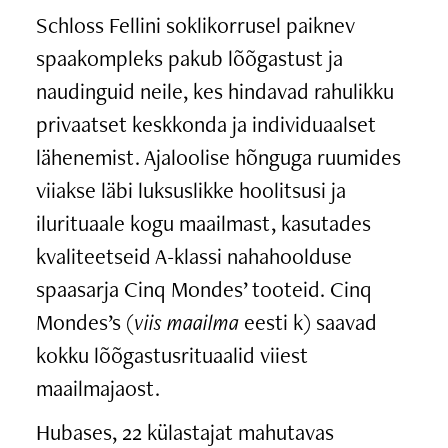
Schloss Fellini soklikorrusel paiknev
spaakompleks pakub lõõgastust ja
naudinguid neile, kes hindavad rahulikku
privaatset keskkonda ja individuaalset
lähenemist. Ajaloolise hõnguga ruumides
viiakse läbi luksuslikke hoolitsusi ja
ilurituaale kogu maailmast, kasutades
kvaliteetseid A-klassi nahahoolduse
spaasarja Cinq Mondes’ tooteid. Cinq
Mondes’s (
viis maailma
eesti k) saavad
kokku lõõgastusrituaalid viiest
maailmajaost.
Hubases, 22 külastajat mahutavas