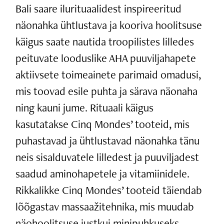
Bali saare ilurituaalidest inspireeritud
näonahka ühtlustava ja kooriva hoolitsuse
käigus saate nautida troopilistes lilledes
peituvate looduslike AHA puuviljahapete
aktiivsete toimeainete parimaid omadusi,
mis toovad esile puhta ja särava näonaha
ning kauni jume. Rituaali käigus
kasutatakse Cinq Mondes’ tooteid, mis
puhastavad ja ühtlustavad näonahka tänu
neis sisalduvatele lilledest ja puuviljadest
saadud aminohapetele ja vitamiinidele.
Rikkalikke Cinq Mondes’ tooteid täiendab
lõõgastav massaažitehnika, mis muudab
näohoolitsuse justkui minipuhkuseks.