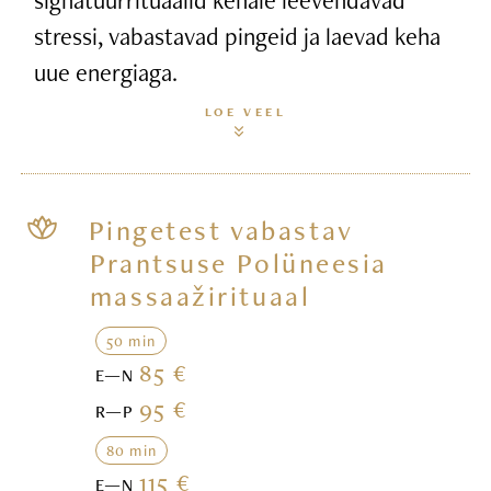
stressi, vabastavad pingeid ja laevad keha
uue energiaga.
LOE VEEL
Pingetest vabastav
Prantsuse Polüneesia
massaažirituaal
50 min
85 €
E—N
95 €
R—P
80 min
115 €
E—N