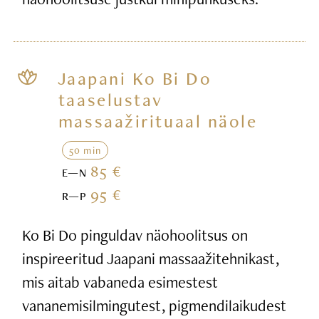
Jaapani Ko Bi Do
taaselustav
massaažirituaal näole
50 min
85 €
E—N
95 €
R—P
Ko Bi Do pinguldav näohoolitsus on
inspireeritud Jaapani massaažitehnikast,
mis aitab vabaneda esimestest
vananemisilmingutest, pigmendilaikudest