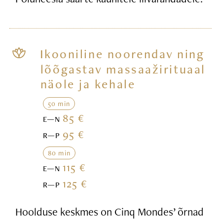
Ikooniline noorendav ning
lõõgastav massaažirituaal
näole ja kehale
50 min
85 €
E—N
95 €
R—P
80 min
115 €
E—N
125 €
R—P
Hoolduse keskmes on Cinq Mondes’ õrnad