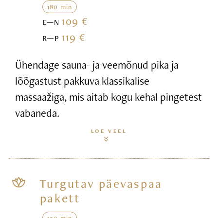
180 min
109 €
E—N
119 €
R—P
Ühendage sauna- ja veemõnud pika ja
lõõgastust pakkuva klassikalise
massaažiga, mis aitab kogu kehal pingetest
vabaneda.
LOE VEEL
Turgutav päevaspaa
pakett
120 min