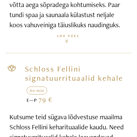
võtta aega sõpradega kohtumiseks. Paar
tundi spaa ja saunaala külastust neljale
koos vahuveiniga täiuslikuks naudinguks.
LOE VEEL
Schloss Fellini
signatuurrituaalid kehale
60 min
79 €
E—P
Kutsume teid sügava lõdvestuse maailma
Schloss Fellini keharituaalide kaudu. Need
signatuurrituaalid kehale leevendavad