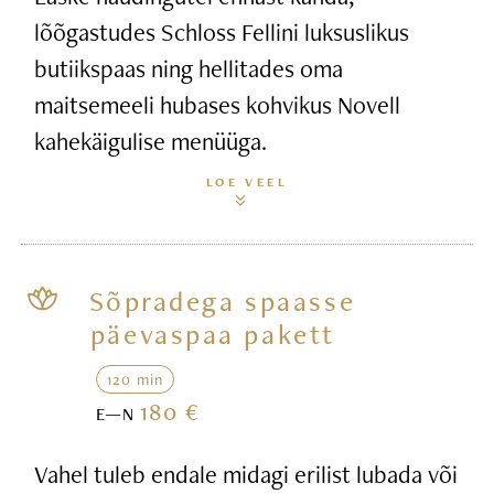
lõõgastudes Schloss Fellini luksuslikus
butiikspaas ning hellitades oma
maitsemeeli hubases kohvikus Novell
kahekäigulise menüüga.
LOE VEEL
Sõpradega spaasse
päevaspaa pakett
120 min
180 €
E—N
Vahel tuleb endale midagi erilist lubada või