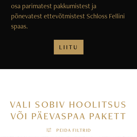
osa parimatest pakkumistest ja
põnevatest ettevõtmistest Schloss Fellini
spaas.
LIITU
VALI SOBIV HOOLITSUS
VÕI PÄEVASPAA PAKETT