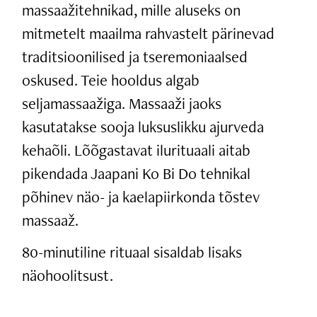
massaažitehnikad, mille aluseks on
mitmetelt maailma rahvastelt pärinevad
traditsioonilised ja tseremoniaalsed
oskused. Teie hooldus algab
seljamassaažiga. Massaaži jaoks
kasutatakse sooja luksuslikku ajurveda
kehaõli. Lõõgastavat ilurituaali aitab
pikendada Jaapani Ko Bi Do tehnikal
põhinev näo- ja kaelapiirkonda tõstev
massaaž.
80-minutiline rituaal sisaldab lisaks
näohoolitsust.