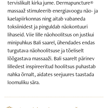
tervislikult kirka jume. Dermapuncture®
massaaž stimuleerib energiavoogu näo- ja
kaelapiirkonnas ning aitab vabaneda
toksiinidest ja pinguldab näokontuuri
lihaseid. Viie lille näohoolitsus on justkui
minipuhkus Bali saarel, ühendades endas
turgutava näohoolitsuse ja tõeliselt
lõõgastava massaaži. Bali saarelt pärinev
lilledest inspireeritud hoolitsus puhastab
nahka õrnalt, aidates seejuures taastada
loomuliku sära.