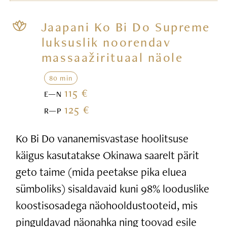
Jaapani Ko Bi Do Supreme
luksuslik noorendav
massaažirituaal näole
80 min
115 €
E—N
125 €
R—P
Ko Bi Do vananemisvastase hoolitsuse
käigus kasutatakse Okinawa saarelt pärit
geto taime (mida peetakse pika eluea
sümboliks) sisaldavaid kuni 98% looduslike
koostisosadega näohooldustooteid, mis
pinguldavad näonahka ning toovad esile