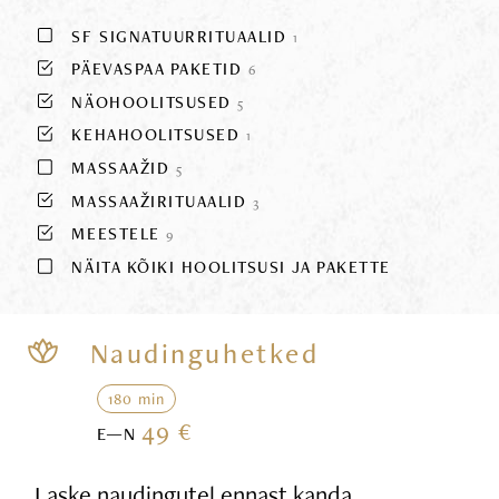
SF SIGNATUURRITUAALID
1
PÄEVASPAA PAKETID
6
NÄOHOOLITSUSED
5
KEHAHOOLITSUSED
1
MASSAAŽID
5
MASSAAŽIRITUAALID
3
MEESTELE
9
NÄITA KÕIKI HOOLITSUSI JA PAKETTE
Naudinguhetked
180 min
49 €
E—N
Laske naudingutel ennast kanda,