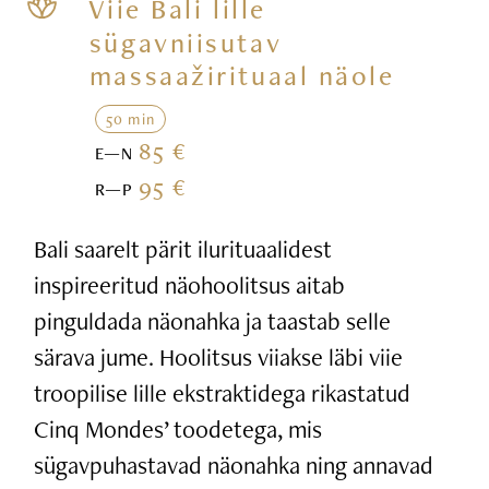
Viie Bali lille
sügavniisutav
massaažirituaal näole
50 min
85 €
E—N
95 €
R—P
Bali saarelt pärit ilurituaalidest
inspireeritud näohoolitsus aitab
pinguldada näonahka ja taastab selle
särava jume. Hoolitsus viiakse läbi viie
troopilise lille ekstraktidega rikastatud
Cinq Mondes’ toodetega, mis
sügavpuhastavad näonahka ning annavad