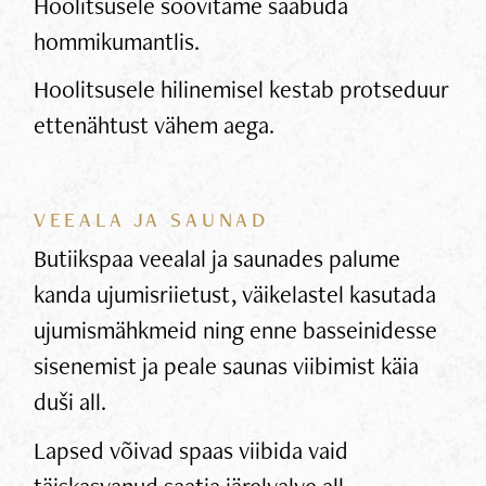
Hoolitsusele soovitame saabuda
hommikumantlis.
Hoolitsusele hilinemisel kestab protseduur
ettenähtust vähem aega.
VEEALA JA SAUNAD
Butiikspaa veealal ja saunades palume
kanda ujumisriietust, väikelastel kasutada
ujumismähkmeid ning enne basseinidesse
sisenemist ja peale saunas viibimist käia
duši all.
Lapsed võivad spaas viibida vaid
täiskasvanud saatja järelvalve all.