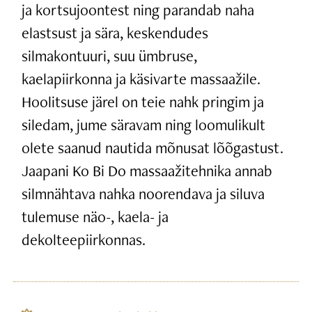
ja kortsujoontest ning parandab naha
elastsust ja sära, keskendudes
silmakontuuri, suu ümbruse,
kaelapiirkonna ja käsivarte massaažile.
Hoolitsuse järel on teie nahk pringim ja
siledam, jume säravam ning loomulikult
olete saanud nautida mõnusat lõõgastust.
Jaapani Ko Bi Do massaažitehnika annab
silmnähtava nahka noorendava ja siluva
tulemuse näo-, kaela- ja
dekolteepiirkonnas.