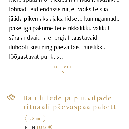
lõhnad teid endasse nii, et võiksite siia
jääda pikemaks ajaks. Iidsete kuningannade
paketiga pakume teile rikkalikku valikut
sära andvaid ja energiat taastavaid
iluhoolitsusi ning päeva täis täiuslikku
lõõgastavat puhkust.
LOE VEEL
Bali lillede ja puuviljade
rituaali päevaspaa pakett
170 min
109 €
E—N