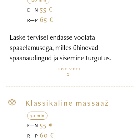
55 €
E—N
65 €
R—P
Laske tervisel endasse voolata
spaaelamusega, milles ühinevad
spaanaudingud ja sisemine turgutus.
LOE VEEL
Klassikaline massaaž
30 min
55 €
E—N
60 €
R—P