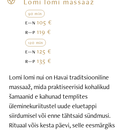
Lomi lomi massaaž
90 min
105 €
E—N
119 €
R—P
120 min
125 €
E—N
135 €
R—P
Lomi lomi nui on Havai traditsiooniline
massaaž, mida praktiseerisid kohalikud
šamaanid e kahunad templites
üleminekuriitustel uude eluetappi
siirdumisel või enne tähtsaid sündmusi.
Rituaal võis kesta päevi, selle eesmärgiks