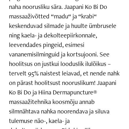
naha noorusliku sära. Jaapani Ko Bi Do
massaaživõtted “madu“ ja “krabi“
keskenduvad silmade ja huulte ümbrusele
ning kaela- ja dekolteepiirkonnale,
leevendades pingeid, esimesi
vananemisilminguid ja kortsujooni. See
hoolitsus on justkui looduslik ilulõikus –
tervelt 95% naistest leiavad, et nende nahk
on pärast hoolitsust nooruslikum! Jaapani
Ko Bi Do ja Hiina Dermapuncture®
massaažitehnika koosmõju annab
silmnähtava nahka noorendava ja siluva
tulemuse näo-, kaela- ja