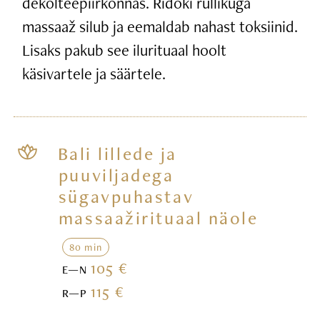
dekolteepiirkonnas. Ridoki rullikuga
massaaž silub ja eemaldab nahast toksiinid.
Lisaks pakub see ilurituaal hoolt
käsivartele ja säärtele.
Bali lillede ja
puuviljadega
sügavpuhastav
massaažirituaal näole
80 min
105 €
E—N
115 €
R—P