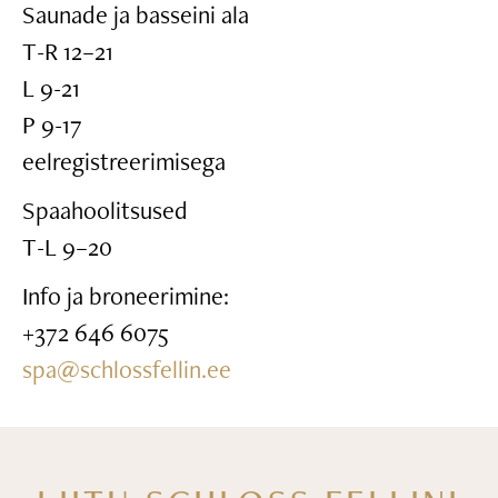
Saunade ja basseini ala
T-R 12–21
L 9-21
P 9-17
eelregistreerimisega
Spaahoolitsused
T-L 9–20
Info ja broneerimine:
+372 646 6075
spa@schlossfellin.ee