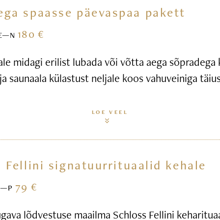
ega spaasse päevaspaa pakett
180 €
E—N
ale midagi erilist lubada või võtta aega sõpradega
ja saunaala külastust neljale koos vahuveiniga täius
LOE VEEL
 Fellini signatuurrituaalid kehale
79 €
E—P
gava lõdvestuse maailma Schloss Fellini keharitua