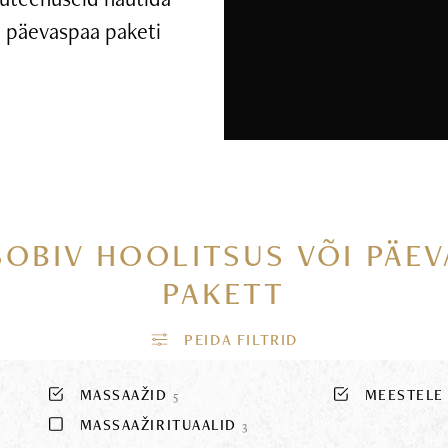
ui päevaspaa paketi
SOBIV HOOLITSUS VÕI PÄE
PAKETT
MASSAAŽID
MEESTEL
5
MASSAAŽIRITUAALID
3