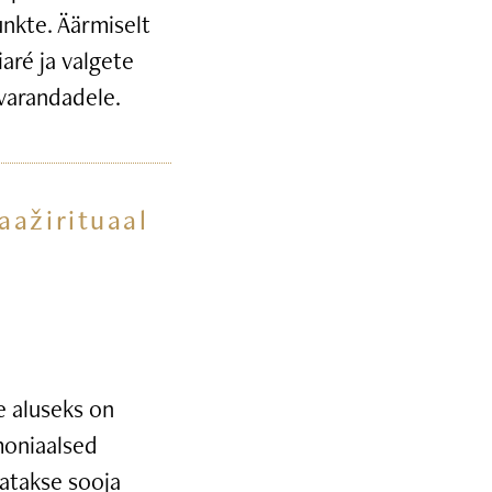
unkte. Äärmiselt
iaré ja valgete
ivarandadele.
aažirituaal
 aluseks on
moniaalsed
tatakse sooja