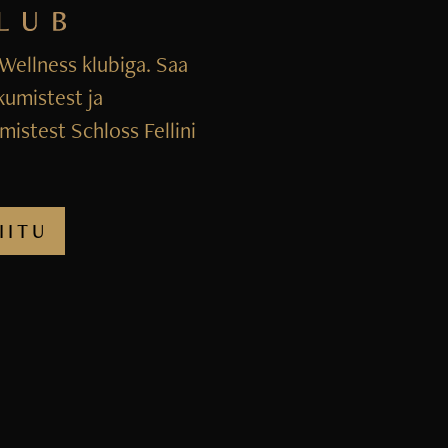
i Wellness klubiga. Saa
kumistest ja
istest Schloss Fellini
IITU