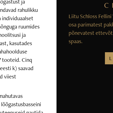
õgastust ja
indavad rahulikku
Liitu Schloss Fellin
 individuaalset
osa parimatest pak
 hõnguga ruumides
põnevatest ettevõtm
hoolitsusi ja
spaas.
mast, kasutades
nahahoolduse
L
 tooteid. Cinq
eesti k) saavad
d viiest
 mahutavas
 lõõgastusbasseini
iluteenuseid nautida