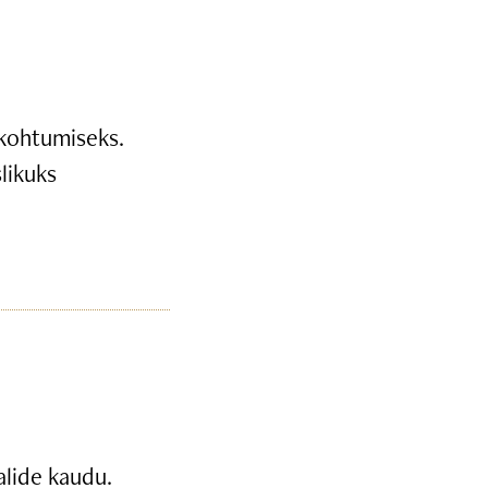
 kohtumiseks.
likuks
alide kaudu.