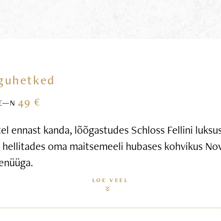
guhetked
49 €
E—N
l ennast kanda, lõõgastudes Schloss Fellini luksus
g hellitades oma maitsemeeli hubases kohvikus Nov
enüüga.
LOE VEEL