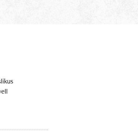
likus
ell