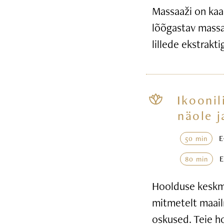
Massaaži on kaa
lõõgastav massaa
lillede ekstrakt
Ikoonil
näole j
50 min
80 min
Hoolduse keskme
mitmetelt maail
oskused. Teie h