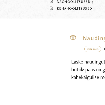
NÄOHOOLITSUSED
5
KEHAHOOLITSUSED
1
Naudin
180 min
Laske naudingute
butiikspaas nin
kahekäigulise m