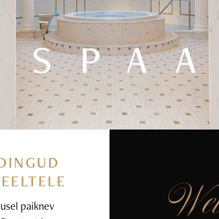
SPA
DINGUD
MEELTELE
rusel paiknev