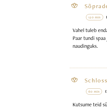
Sõprad
120 min
Vahel tuleb end
Paar tundi spaa 
naudinguks.
Schloss
60 min
Kutsume teid sü