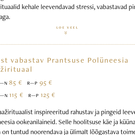
ituaalid kehale leevendavad stressi, vabastavad pi
aga.
LOE VEEL
st vabastav Prantsuse Polüneesia
žirituaal
85 €
95 €
E—N
R—P
115 €
125 €
E—N
R—P
žirituaalist inspireeritud rahustav ja pingeid leev
esia ookeanilaineid. Selle hoolitsuse käe ja küün
 on tuntud noorendava ja ülimalt lõõgastava toim