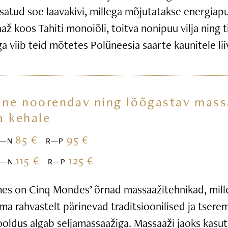
satud soe laavakivi, millega mõjutatakse energiap
ž koos Tahiti monoiõli, toitva nonipuu vilja ning t
iga viib teid mõtetes Polüneesia saarte kaunitele li
ine noorendav ning lõõgastav mass
a kehale
85 €
95 €
E—N
R—P
115 €
125 €
E—N
R—P
s on Cinq Mondes’ õrnad massaažitehnikad, mille
ma rahvastelt pärinevad traditsioonilised ja tsere
ooldus algab seljamassaažiga. Massaaži jaoks kasu