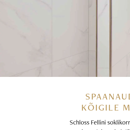
SPAANAU
KÕIGILE 
Schloss Fellini soklikor