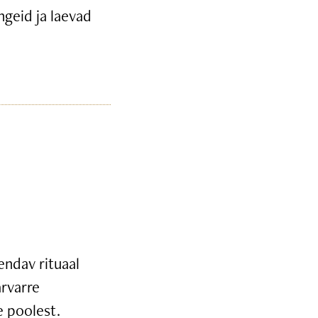
ngeid ja laevad
endav rituaal
arvarre
e poolest.