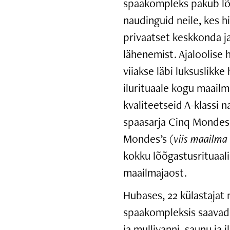
spaakompleks pakub lõ
naudinguid neile, kes h
privaatset keskkonda ja
lähenemist. Ajaloolise
viiakse läbi luksuslikke 
ilurituaale kogu maail
kvaliteetseid A-klassi 
spaasarja Cinq Mondes’
Mondes’s (
viis maailma
kokku lõõgastusrituaali
maailmajaost.
Hubases, 22 külastajat
spaakompleksis saavad
ja mullivanni, saunu ja 