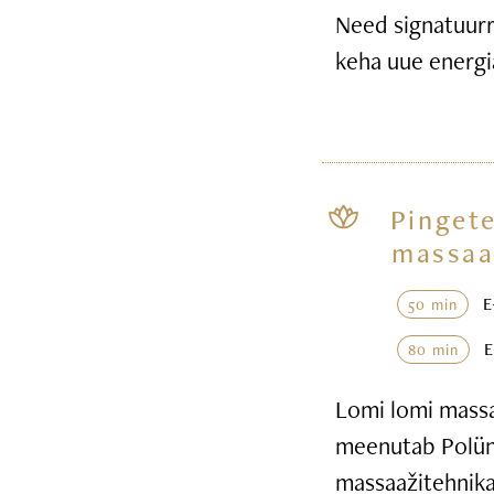
Need signatuurr
keha uue energi
Pingete
massaa
50 min
80 min
Lomi lomi massaa
meenutab Polüne
massaažitehnika