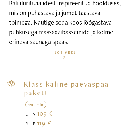
Bali ilurituaalidest inspireeritud hoolduses,
mis on puhastava ja jumet taastava
toimega. Nautige seda koos lõõgastava
puhkusega massaažibasseinide ja kolme
erineva saunaga spaas.
LOE VEEL
Klassikaline päevaspaa
pakett
180 min
109 €
E—N
119 €
R—P