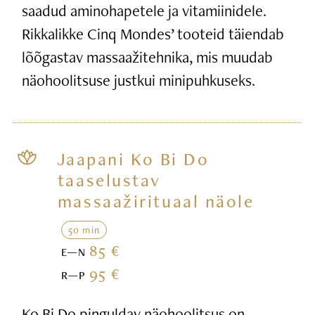
saadud aminohapetele ja vitamiinidele.
Rikkalikke Cinq Mondes’ tooteid täiendab
lõõgastav massaažitehnika, mis muudab
näohoolitsuse justkui minipuhkuseks.
Jaapani Ko Bi Do
taaselustav
massaažirituaal näole
50 min
85 €
E—N
95 €
R—P
Ko Bi Do pinguldav näohoolitsus on