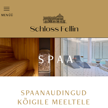
MENÜÜ
SPAA
SPAANAUDINGUD
KÕIGILE MEELTELE