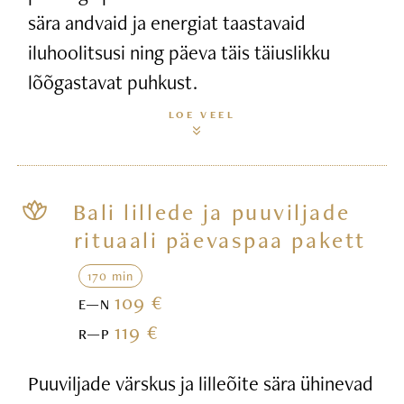
sära andvaid ja energiat taastavaid
iluhoolitsusi ning päeva täis täiuslikku
lõõgastavat puhkust.
LOE VEEL
Bali lillede ja puuviljade
rituaali päevaspaa pakett
170 min
109 €
E—N
119 €
R—P
Puuviljade värskus ja lilleõite sära ühinevad