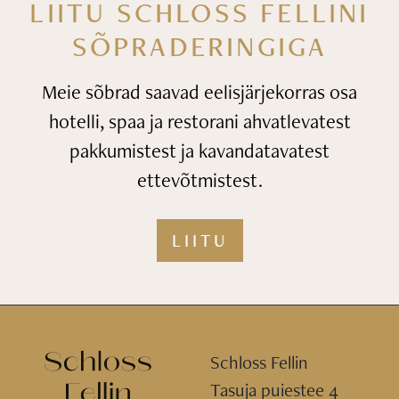
LIITU SCHLOSS FELLINI
SÕPRADERINGIGA
Meie sõbrad saavad eelisjärjekorras osa
hotelli, spaa ja restorani
ahvatlevatest
pakkumistest ja kavandatavatest
ettevõtmistest.
LIITU
Schloss Fellin
Tasuja puiestee 4