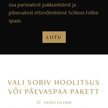
osa parimatest pakkumistest ja
põnevatest ettevõtmistest Schloss Fellini
spaas.
LIITU
VALI SOBIV HOOLITSUS
VÕI PÄEVASPAA PAKETT