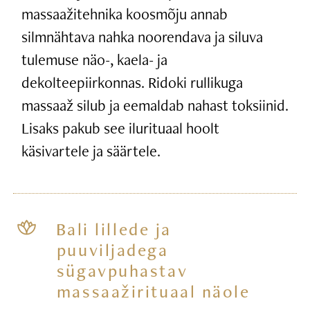
massaažitehnika koosmõju annab
silmnähtava nahka noorendava ja siluva
tulemuse näo-, kaela- ja
dekolteepiirkonnas. Ridoki rullikuga
massaaž silub ja eemaldab nahast toksiinid.
Lisaks pakub see ilurituaal hoolt
käsivartele ja säärtele.
Bali lillede ja
puuviljadega
sügavpuhastav
massaažirituaal näole