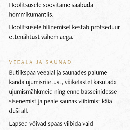
Hoolitsusele soovitame saabuda
hommikumantlis.
Hoolitsusele hilinemisel kestab protseduur
ettenähtust vähem aega.
VEEALA JA SAUNAD
Butiikspaa veealal ja saunades palume
kanda ujumisriietust, väikelastel kasutada
ujumismähkmeid ning enne basseinidesse
sisenemist ja peale saunas viibimist käia
duši all.
Lapsed võivad spaas viibida vaid