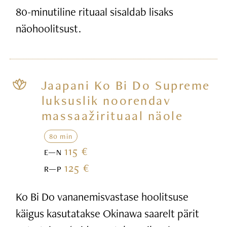
80-minutiline rituaal sisaldab lisaks
näohoolitsust.
Jaapani Ko Bi Do Supreme
luksuslik noorendav
massaažirituaal näole
80 min
115 €
E—N
125 €
R—P
Ko Bi Do vananemisvastase hoolitsuse
käigus kasutatakse Okinawa saarelt pärit