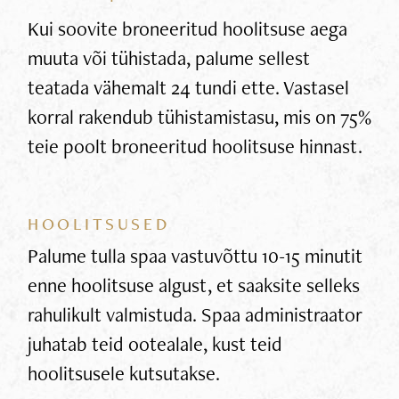
Kui soovite broneeritud hoolitsuse aega
muuta või tühistada, palume sellest
teatada vähemalt 24 tundi ette. Vastasel
korral rakendub tühistamistasu, mis on 75%
teie poolt broneeritud hoolitsuse hinnast.
HOOLITSUSED
Palume tulla spaa vastuvõttu 10-15 minutit
enne hoolitsuse algust, et saaksite selleks
rahulikult valmistuda. Spaa administraator
juhatab teid ootealale, kust teid
hoolitsusele kutsutakse.