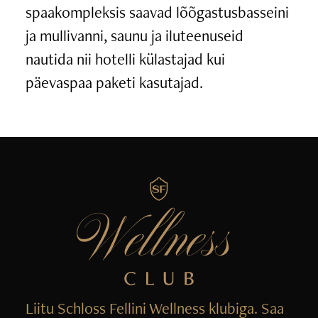
spaakompleksis saavad lõõgastusbasseini
ja mullivanni, saunu ja iluteenuseid
nautida nii hotelli külastajad kui
päevaspaa paketi kasutajad.
Liitu Schloss Fellini Wellness klubiga. Saa