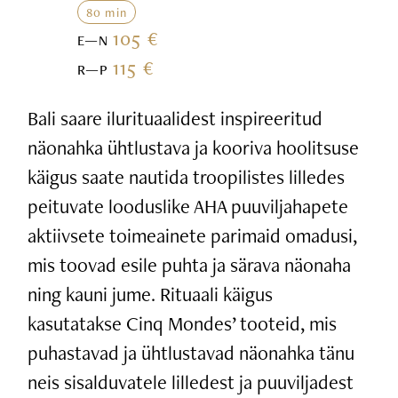
80 min
105 €
E—N
115 €
R—P
Bali saare ilurituaalidest inspireeritud
näonahka ühtlustava ja kooriva hoolitsuse
käigus saate nautida troopilistes lilledes
peituvate looduslike AHA puuviljahapete
aktiivsete toimeainete parimaid omadusi,
mis toovad esile puhta ja särava näonaha
ning kauni jume. Rituaali käigus
kasutatakse Cinq Mondes’ tooteid, mis
puhastavad ja ühtlustavad näonahka tänu
neis sisalduvatele lilledest ja puuviljadest