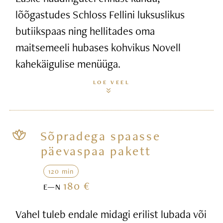
lõõgastudes Schloss Fellini luksuslikus
butiikspaas ning hellitades oma
maitsemeeli hubases kohvikus Novell
kahekäigulise menüüga.
LOE VEEL
Sõpradega spaasse
päevaspaa pakett
120 min
180 €
E—N
Vahel tuleb endale midagi erilist lubada või