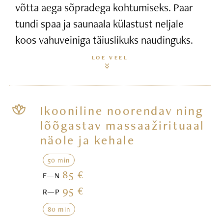
võtta aega sõpradega kohtumiseks. Paar
tundi spaa ja saunaala külastust neljale
koos vahuveiniga täiuslikuks naudinguks.
LOE VEEL
Ikooniline noorendav ning
lõõgastav massaažirituaal
näole ja kehale
50 min
85 €
E—N
95 €
R—P
80 min