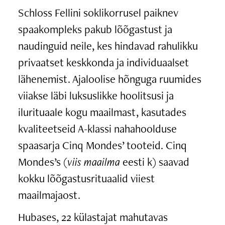
Schloss Fellini soklikorrusel paiknev
spaakompleks pakub lõõgastust ja
naudinguid neile, kes hindavad rahulikku
privaatset keskkonda ja individuaalset
lähenemist. Ajaloolise hõnguga ruumides
viiakse läbi luksuslikke hoolitsusi ja
ilurituaale kogu maailmast, kasutades
kvaliteetseid A-klassi nahahoolduse
spaasarja Cinq Mondes’ tooteid. Cinq
Mondes’s (
viis maailma
eesti k) saavad
kokku lõõgastusrituaalid viiest
maailmajaost.
Hubases, 22 külastajat mahutavas