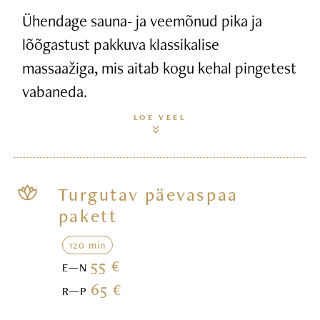
Ühendage sauna- ja veemõnud pika ja
lõõgastust pakkuva klassikalise
massaažiga, mis aitab kogu kehal pingetest
vabaneda.
LOE VEEL
Turgutav päevaspaa
pakett
120 min
55 €
E—N
65 €
R—P