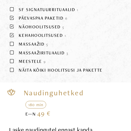
SF SIGNATUURRITUAALID
1
PÄEVASPAA PAKETID
6
NÄOHOOLITSUSED
5
KEHAHOOLITSUSED
1
MASSAAŽID
5
MASSAAŽIRITUAALID
3
MEESTELE
9
NÄITA KÕIKI HOOLITSUSI JA PAKETTE
Naudinguhetked
180 min
49 €
E—N
Laske naudingutel ennast kanda,