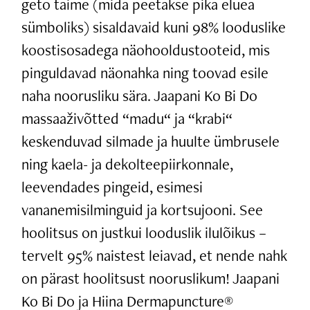
geto taime (mida peetakse pika eluea
sümboliks) sisaldavaid kuni 98% looduslike
koostisosadega näohooldustooteid, mis
pinguldavad näonahka ning toovad esile
naha noorusliku sära. Jaapani Ko Bi Do
massaaživõtted “madu“ ja “krabi“
keskenduvad silmade ja huulte ümbrusele
ning kaela- ja dekolteepiirkonnale,
leevendades pingeid, esimesi
vananemisilminguid ja kortsujooni. See
hoolitsus on justkui looduslik ilulõikus –
tervelt 95% naistest leiavad, et nende nahk
on pärast hoolitsust nooruslikum! Jaapani
Ko Bi Do ja Hiina Dermapuncture®