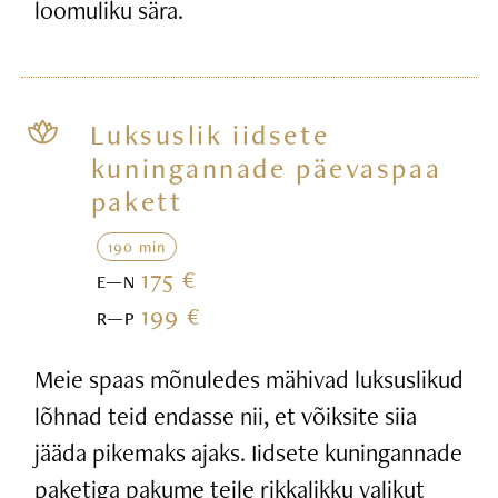
loomuliku sära.
Luksuslik iidsete
kuningannade päevaspaa
pakett
190 min
175 €
E—N
199 €
R—P
Meie spaas mõnuledes mähivad luksuslikud
lõhnad teid endasse nii, et võiksite siia
jääda pikemaks ajaks. Iidsete kuningannade
paketiga pakume teile rikkalikku valikut