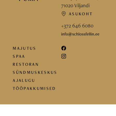
71020 Viljandi
ASUKOHT
+372 646 6080
info@schlossfellin.ee
MAJUTUS
SPAA
RESTORAN
SÜNDMUSKESKUS
AJALUGU
TÖÖPAKKUMISED