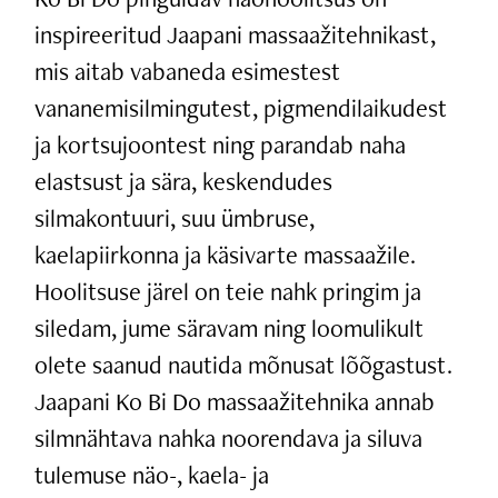
inspireeritud Jaapani massaažitehnikast,
mis aitab vabaneda esimestest
vananemisilmingutest, pigmendilaikudest
ja kortsujoontest ning parandab naha
elastsust ja sära, keskendudes
silmakontuuri, suu ümbruse,
kaelapiirkonna ja käsivarte massaažile.
Hoolitsuse järel on teie nahk pringim ja
siledam, jume säravam ning loomulikult
olete saanud nautida mõnusat lõõgastust.
Jaapani Ko Bi Do massaažitehnika annab
silmnähtava nahka noorendava ja siluva
tulemuse näo-, kaela- ja