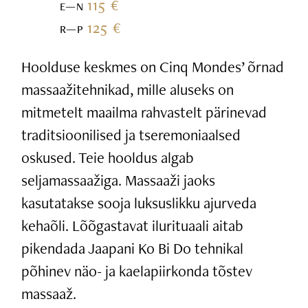
115 €
E—N
125 €
R—P
Hoolduse keskmes on Cinq Mondes’ õrnad
massaažitehnikad, mille aluseks on
mitmetelt maailma rahvastelt pärinevad
traditsioonilised ja tseremoniaalsed
oskused. Teie hooldus algab
seljamassaažiga. Massaaži jaoks
kasutatakse sooja luksuslikku ajurveda
kehaõli. Lõõgastavat ilurituaali aitab
pikendada Jaapani Ko Bi Do tehnikal
põhinev näo- ja kaelapiirkonda tõstev
massaaž.