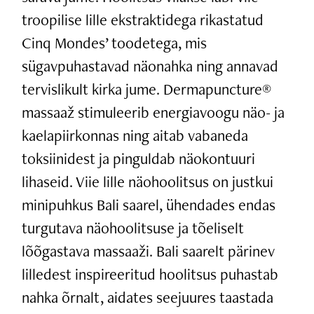
troopilise lille ekstraktidega rikastatud
Cinq Mondes’ toodetega, mis
sügavpuhastavad näonahka ning annavad
tervislikult kirka jume. Dermapuncture®
massaaž stimuleerib energiavoogu näo- ja
kaelapiirkonnas ning aitab vabaneda
toksiinidest ja pinguldab näokontuuri
lihaseid. Viie lille näohoolitsus on justkui
minipuhkus Bali saarel, ühendades endas
turgutava näohoolitsuse ja tõeliselt
lõõgastava massaaži. Bali saarelt pärinev
lilledest inspireeritud hoolitsus puhastab
nahka õrnalt, aidates seejuures taastada