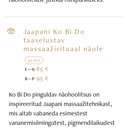
Jaapani Ko Bi Do
taaselustav
massaažirituaal näole
50 min
85 €
E—N
95 €
R—P
Ko Bi Do pinguldav näohoolitsus on
inspireeritud Jaapani massaažitehnikast,
mis aitab vabaneda esimestest
vananemisilmingutest, pigmendilaikudest