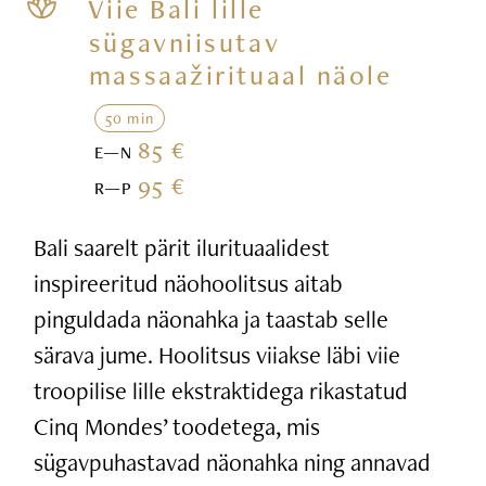
Viie Bali lille
sügavniisutav
massaažirituaal näole
50 min
85 €
E—N
95 €
R—P
Bali saarelt pärit ilurituaalidest
inspireeritud näohoolitsus aitab
pinguldada näonahka ja taastab selle
särava jume. Hoolitsus viiakse läbi viie
troopilise lille ekstraktidega rikastatud
Cinq Mondes’ toodetega, mis
sügavpuhastavad näonahka ning annavad