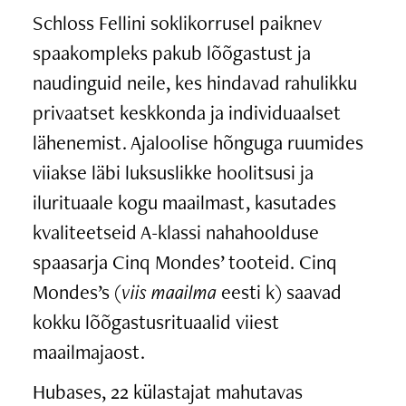
Schloss Fellini soklikorrusel paiknev
spaakompleks pakub lõõgastust ja
naudinguid neile, kes hindavad rahulikku
privaatset keskkonda ja individuaalset
lähenemist. Ajaloolise hõnguga ruumides
viiakse läbi luksuslikke hoolitsusi ja
ilurituaale kogu maailmast, kasutades
kvaliteetseid A-klassi nahahoolduse
spaasarja Cinq Mondes’ tooteid. Cinq
Mondes’s (
viis maailma
eesti k) saavad
kokku lõõgastusrituaalid viiest
maailmajaost.
Hubases, 22 külastajat mahutavas