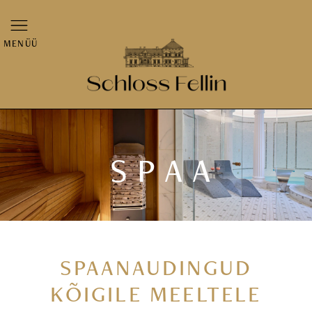
MENÜÜ
SPAA
SPAANAUDINGUD
KÕIGILE MEELTELE