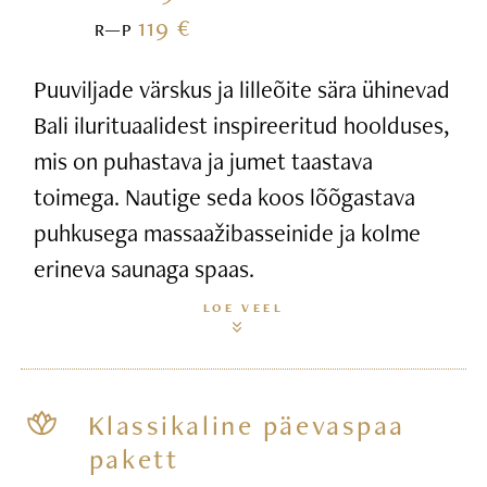
119 €
R—P
Puuviljade värskus ja lilleõite sära ühinevad
Bali ilurituaalidest inspireeritud hoolduses,
mis on puhastava ja jumet taastava
toimega. Nautige seda koos lõõgastava
puhkusega massaažibasseinide ja kolme
erineva saunaga spaas.
LOE VEEL
Klassikaline päevaspaa
pakett