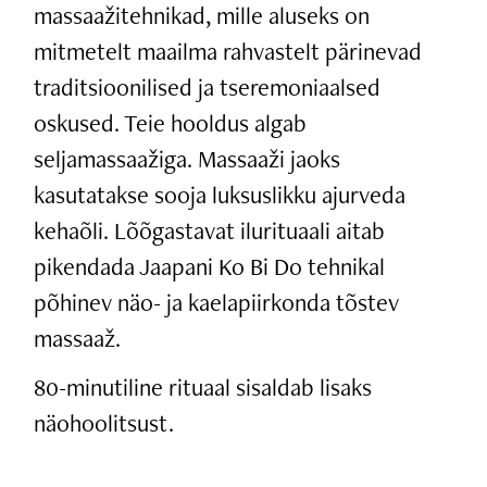
massaažitehnikad, mille aluseks on
mitmetelt maailma rahvastelt pärinevad
traditsioonilised ja tseremoniaalsed
oskused. Teie hooldus algab
seljamassaažiga. Massaaži jaoks
kasutatakse sooja luksuslikku ajurveda
kehaõli. Lõõgastavat ilurituaali aitab
pikendada Jaapani Ko Bi Do tehnikal
põhinev näo- ja kaelapiirkonda tõstev
massaaž.
80-minutiline rituaal sisaldab lisaks
näohoolitsust.