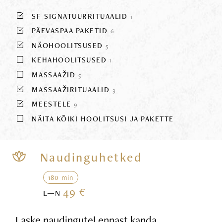
SF SIGNATUURRITUAALID
1
PÄEVASPAA PAKETID
6
NÄOHOOLITSUSED
5
KEHAHOOLITSUSED
1
MASSAAŽID
5
MASSAAŽIRITUAALID
3
MEESTELE
9
NÄITA KÕIKI HOOLITSUSI JA PAKETTE
Naudinguhetked
180 min
49 €
E—N
Laske naudingutel ennast kanda,