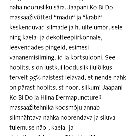
naha noorusliku sära. Jaapani Ko Bi Do
massaaživõtted “madu“ ja “krabi“
keskenduvad silmade ja huulte ümbrusele
ning kaela- ja dekolteepiirkonnale,
leevendades pingeid, esimesi
vananemisilminguid ja kortsujooni. See
hoolitsus on justkui looduslik ilulõikus –
tervelt 95% naistest leiavad, et nende nahk
on pärast hoolitsust nooruslikum! Jaapani
Ko Bi Do ja Hiina Dermapuncture®
massaažitehnika koosmõju annab
silmnähtava nahka noorendava ja siluva
tulemuse näo-, kaela- ja