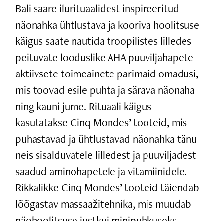
Bali saare ilurituaalidest inspireeritud
näonahka ühtlustava ja kooriva hoolitsuse
käigus saate nautida troopilistes lilledes
peituvate looduslike AHA puuviljahapete
aktiivsete toimeainete parimaid omadusi,
mis toovad esile puhta ja särava näonaha
ning kauni jume. Rituaali käigus
kasutatakse Cinq Mondes’ tooteid, mis
puhastavad ja ühtlustavad näonahka tänu
neis sisalduvatele lilledest ja puuviljadest
saadud aminohapetele ja vitamiinidele.
Rikkalikke Cinq Mondes’ tooteid täiendab
lõõgastav massaažitehnika, mis muudab
näohoolitsuse justkui minipuhkuseks.