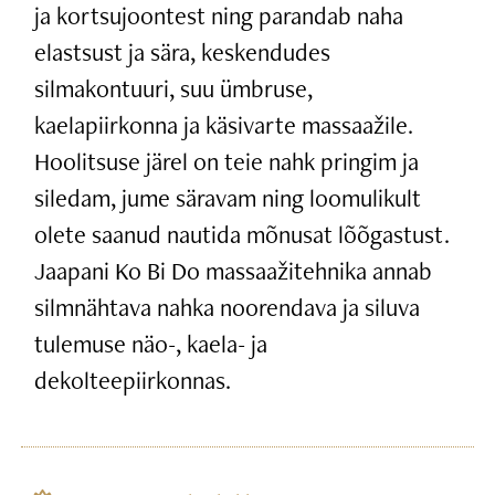
ja kortsujoontest ning parandab naha
elastsust ja sära, keskendudes
silmakontuuri, suu ümbruse,
kaelapiirkonna ja käsivarte massaažile.
Hoolitsuse järel on teie nahk pringim ja
siledam, jume säravam ning loomulikult
olete saanud nautida mõnusat lõõgastust.
Jaapani Ko Bi Do massaažitehnika annab
silmnähtava nahka noorendava ja siluva
tulemuse näo-, kaela- ja
dekolteepiirkonnas.