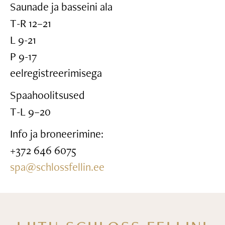
Saunade ja basseini ala
T-R 12–21
L 9-21
P 9-17
eelregistreerimisega
Spaahoolitsused
T-L 9–20
Info ja broneerimine:
+372 646 6075
spa@schlossfellin.ee