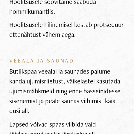
Hoolitsusele soovitame saabuda
hommikumantlis.
Hoolitsusele hilinemisel kestab protseduur
ettenähtust vähem aega.
VEEALA JA SAUNAD
Butiikspaa veealal ja saunades palume
kanda ujumisriietust, väikelastel kasutada
ujumismähkmeid ning enne basseinidesse
sisenemist ja peale saunas viibimist käia
duši all.
Lapsed võivad spaas viibida vaid
täiskasvanud saatja järelvalve all.