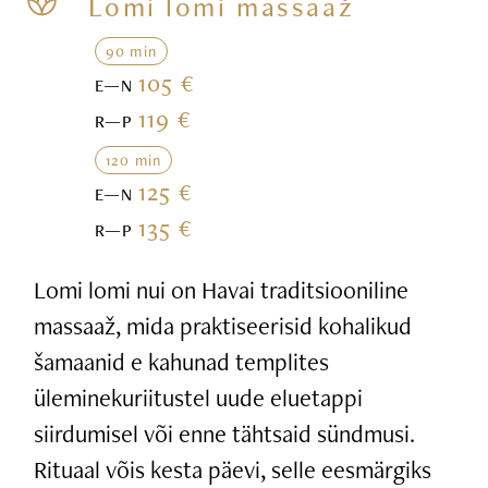
Lomi lomi massaaž
90 min
105 €
E—N
119 €
R—P
120 min
125 €
E—N
135 €
R—P
Lomi lomi nui on Havai traditsiooniline
massaaž, mida praktiseerisid kohalikud
šamaanid e kahunad templites
üleminekuriitustel uude eluetappi
siirdumisel või enne tähtsaid sündmusi.
Rituaal võis kesta päevi, selle eesmärgiks