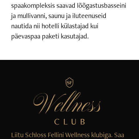
spaakompleksis saavad lõõgastusbasseini
ja mullivanni, saunu ja iluteenuseid
nautida nii hotelli külastajad kui
päevaspaa paketi kasutajad.
Liitu Schloss Fellini Wellness klubiga. Saa