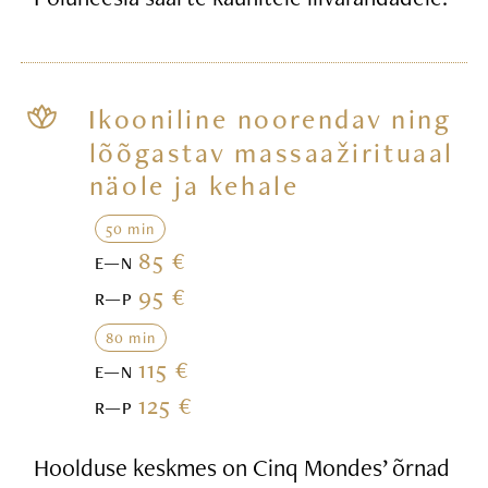
Ikooniline noorendav ning
lõõgastav massaažirituaal
näole ja kehale
50 min
85 €
E—N
95 €
R—P
80 min
115 €
E—N
125 €
R—P
Hoolduse keskmes on Cinq Mondes’ õrnad