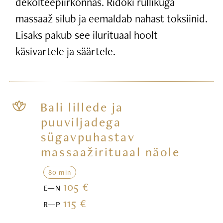
dekolteepiirkonnas. Ridoki rullikuga
massaaž silub ja eemaldab nahast toksiinid.
Lisaks pakub see ilurituaal hoolt
käsivartele ja säärtele.
Bali lillede ja
puuviljadega
sügavpuhastav
massaažirituaal näole
80 min
105 €
E—N
115 €
R—P