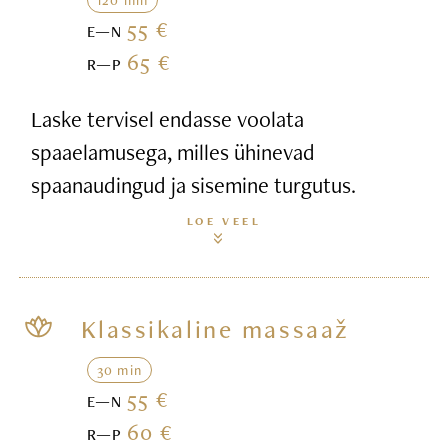
55 €
E—N
65 €
R—P
Laske tervisel endasse voolata
spaaelamusega, milles ühinevad
spaanaudingud ja sisemine turgutus.
LOE VEEL
Klassikaline massaaž
30 min
55 €
E—N
60 €
R—P