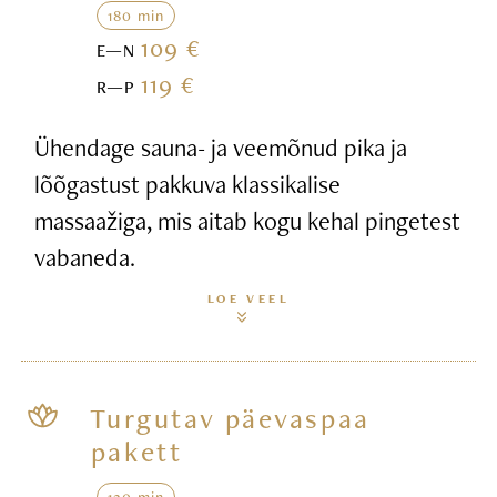
180 min
109 €
E—N
119 €
R—P
Ühendage sauna- ja veemõnud pika ja
lõõgastust pakkuva klassikalise
massaažiga, mis aitab kogu kehal pingetest
vabaneda.
LOE VEEL
Turgutav päevaspaa
pakett
120 min