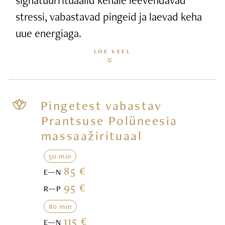
stressi, vabastavad pingeid ja laevad keha
uue energiaga.
LOE VEEL
Pingetest vabastav
Prantsuse Polüneesia
massaažirituaal
50 min
85 €
E—N
95 €
R—P
80 min
115 €
E—N