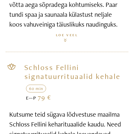
võtta aega sõpradega kohtumiseks. Paar
tundi spaa ja saunaala külastust neljale
koos vahuveiniga täiuslikuks naudinguks.
LOE VEEL
Schloss Fellini
signatuurrituaalid kehale
60 min
79 €
E—P
Kutsume teid sügava lõdvestuse maailma
Schloss Fellini keharituaalide kaudu. Need
signatuurrituaalid kehale leevendavad