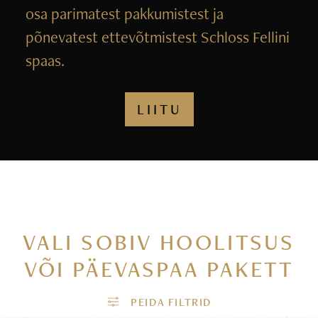
osa parimatest pakkumistest ja
põnevatest ettevõtmistest Schloss Fellini
spaas.
LIITU
VALI SOBIV HOOLITSUS
VÕI PÄEVASPAA PAKETT