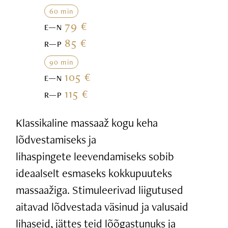
60 min
79 €
E—N
85 €
R—P
90 min
105 €
E—N
115 €
R—P
Klassikaline massaaž kogu keha
lõdvestamiseks ja
lihaspingete leevendamiseks sobib
ideaalselt esmaseks kokkupuuteks
massaažiga. Stimuleerivad liigutused
aitavad lõdvestada väsinud ja valusaid
lihaseid, jättes teid lõõgastunuks ja