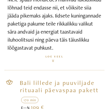
lõhnad teid endasse nii, et võiksite siia
jääda pikemaks ajaks. Iidsete kuningannade
paketiga pakume teile rikkalikku valikut
sära andvaid ja energiat taastavaid
iluhoolitsusi ning päeva täis täiuslikku
lõõgastavat puhkust.
LOE VEEL
Bali lillede ja puuviljade
rituaali päevaspaa pakett
170 min
109 €
E—N