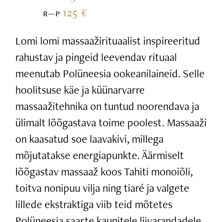
125 €
R—P
Lomi lomi massaažirituaalist inspireeritud
rahustav ja pingeid leevendav rituaal
meenutab Polüneesia ookeanilaineid. Selle
hoolitsuse käe ja küünarvarre
massaažitehnika on tuntud noorendava ja
ülimalt lõõgastava toime poolest. Massaaži
on kaasatud soe laavakivi, millega
mõjutatakse energiapunkte. Äärmiselt
lõõgastav massaaž koos Tahiti monoiõli,
toitva nonipuu vilja ning tiaré ja valgete
lillede ekstraktiga viib teid mõtetes
Polüneesia saarte kaunitele liivarandadele.