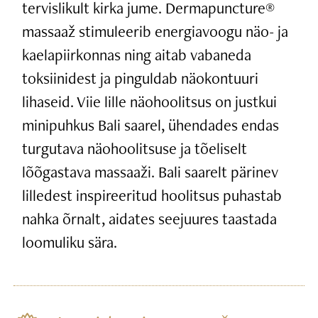
tervislikult kirka jume. Dermapuncture®
massaaž stimuleerib energiavoogu näo- ja
kaelapiirkonnas ning aitab vabaneda
toksiinidest ja pinguldab näokontuuri
lihaseid. Viie lille näohoolitsus on justkui
minipuhkus Bali saarel, ühendades endas
turgutava näohoolitsuse ja tõeliselt
lõõgastava massaaži. Bali saarelt pärinev
lilledest inspireeritud hoolitsus puhastab
nahka õrnalt, aidates seejuures taastada
loomuliku sära.