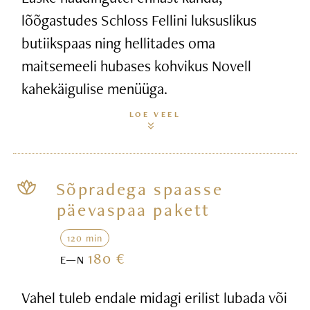
lõõgastudes Schloss Fellini luksuslikus
butiikspaas ning hellitades oma
maitsemeeli hubases kohvikus Novell
kahekäigulise menüüga.
LOE VEEL
Sõpradega spaasse
päevaspaa pakett
120 min
180 €
E—N
Vahel tuleb endale midagi erilist lubada või