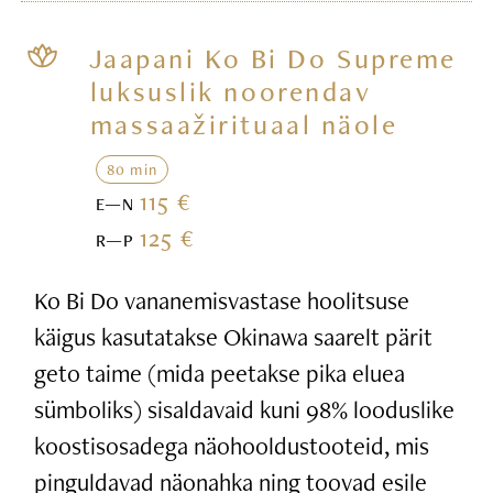
Jaapani Ko Bi Do Supreme
luksuslik noorendav
massaažirituaal näole
80 min
115 €
E—N
125 €
R—P
Ko Bi Do vananemisvastase hoolitsuse
käigus kasutatakse Okinawa saarelt pärit
geto taime (mida peetakse pika eluea
sümboliks) sisaldavaid kuni 98% looduslike
koostisosadega näohooldustooteid, mis
pinguldavad näonahka ning toovad esile