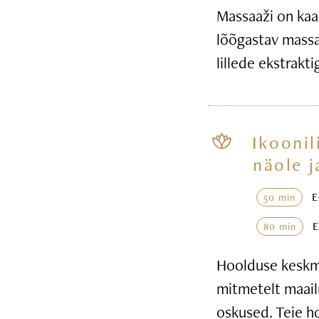
Massaaži on kaa
lõõgastav massaa
lillede ekstrakt
Ikoonil
näole j
50 min
80 min
Hoolduse keskme
mitmetelt maail
oskused. Teie h