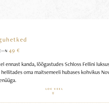
guhetked
49 €
E—N
l ennast kanda, lõõgastudes Schloss Fellini luksus
g hellitades oma maitsemeeli hubases kohvikus Nov
enüüga.
LOE VEEL