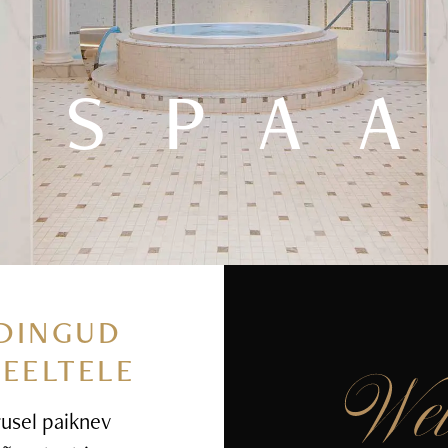
SPA
DINGUD
MEELTELE
rusel paiknev