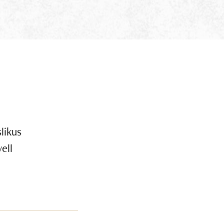
likus
ell