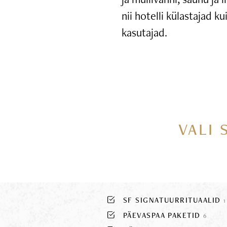
nii hotelli külastajad k
kasutajad.
VALI 
SF SIGNATUURRITUAALID
1
PÄEVASPAA PAKETID
6