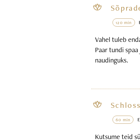
Sõprad
120 min
Vahel tuleb end
Paar tundi spaa 
naudinguks.
Schloss
60 min
Kutsume teid sü