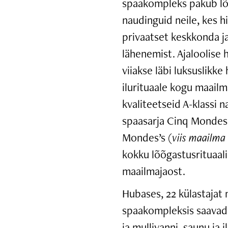
spaakompleks pakub lõ
naudinguid neile, kes h
privaatset keskkonda ja
lähenemist. Ajaloolise
viiakse läbi luksuslikke 
ilurituaale kogu maail
kvaliteetseid A-klassi 
spaasarja Cinq Mondes’
Mondes’s (
viis maailma
kokku lõõgastusrituaali
maailmajaost.
Hubases, 22 külastajat
spaakompleksis saavad
ja mullivanni, saunu ja 