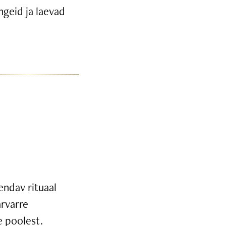
ngeid ja laevad
endav rituaal
arvarre
e poolest.