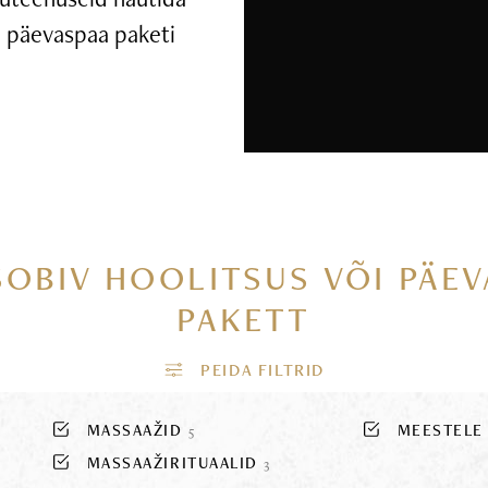
ui päevaspaa paketi
SOBIV HOOLITSUS VÕI PÄE
PAKETT
MASSAAŽID
MEESTEL
5
MASSAAŽIRITUAALID
3