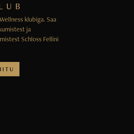
i Wellness klubiga. Saa
kumistest ja
istest Schloss Fellini
IITU