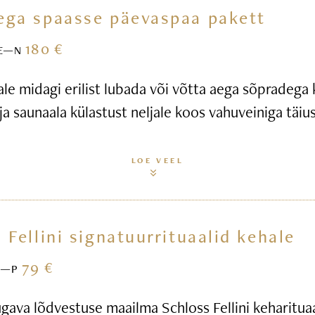
ega spaasse päevaspaa pakett
180 €
E—N
ale midagi erilist lubada või võtta aega sõpradega
ja saunaala külastust neljale koos vahuveiniga täius
LOE VEEL
 Fellini signatuurrituaalid kehale
79 €
E—P
gava lõdvestuse maailma Schloss Fellini keharitua