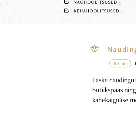
NÄOHOOLITSUSED
5
KEHAHOOLITSUSED
1
Naudin
180 min
Laske naudingute
butiikspaas nin
kahekäigulise m