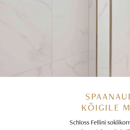
SPAANAU
KÕIGILE 
Schloss Fellini soklikor