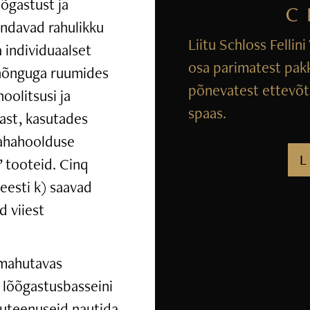
õgastust ja
indavad rahulikku
Liitu Schloss Fellin
 individuaalset
osa parimatest pak
 hõnguga ruumides
põnevatest ettevõtm
hoolitsusi ja
spaas.
mast, kasutades
nahahoolduse
L
 tooteid. Cinq
eesti k) saavad
d viiest
 mahutavas
 lõõgastusbasseini
iluteenuseid nautida