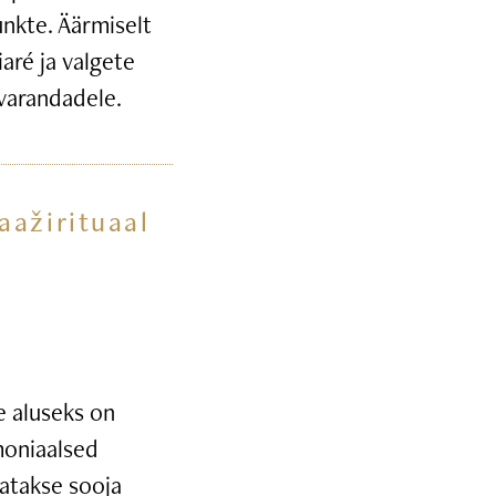
unkte. Äärmiselt
iaré ja valgete
ivarandadele.
aažirituaal
 aluseks on
moniaalsed
tatakse sooja