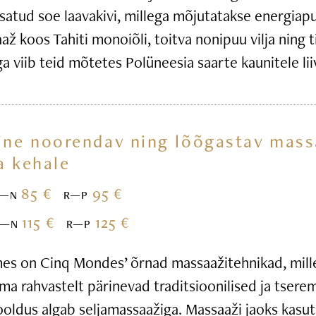
satud soe laavakivi, millega mõjutatakse energiap
ž koos Tahiti monoiõli, toitva nonipuu vilja ning t
iga viib teid mõtetes Polüneesia saarte kaunitele li
ine noorendav ning lõõgastav mass
a kehale
85 €
95 €
E—N
R—P
115 €
125 €
E—N
R—P
s on Cinq Mondes’ õrnad massaažitehnikad, mille
ma rahvastelt pärinevad traditsioonilised ja tsere
ooldus algab seljamassaažiga. Massaaži jaoks kasu