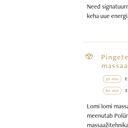
Need signatuurr
keha uue energi
Pingete
massaa
50 min
80 min
Lomi lomi massaa
meenutab Polüne
massaažitehnika