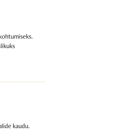
 kohtumiseks.
likuks
alide kaudu.