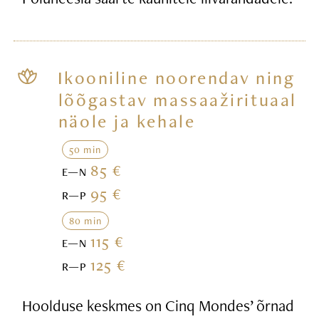
Ikooniline noorendav ning
lõõgastav massaažirituaal
näole ja kehale
50 min
85 €
E—N
95 €
R—P
80 min
115 €
E—N
125 €
R—P
Hoolduse keskmes on Cinq Mondes’ õrnad