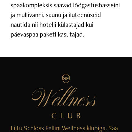
spaakompleksis saavad lõõgastusbasseini
ja mullivanni, saunu ja iluteenuseid
nautida nii hotelli külastajad kui
päevaspaa paketi kasutajad.
Liitu Schloss Fellini Wellness klubiga. Saa