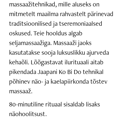
massaažitehnikad, mille aluseks on
mitmetelt maailma rahvastelt pärinevad
traditsioonilised ja tseremoniaalsed
oskused. Teie hooldus algab
seljamassaažiga. Massaaži jaoks
kasutatakse sooja luksuslikku ajurveda
kehaõli. Lõõgastavat ilurituaali aitab
pikendada Jaapani Ko Bi Do tehnikal
põhinev näo- ja kaelapiirkonda tõstev
massaaž.
80-minutiline rituaal sisaldab lisaks
näohoolitsust.