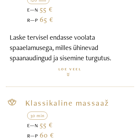
55 €
E—N
65 €
R—P
Laske tervisel endasse voolata
spaaelamusega, milles ühinevad
spaanaudingud ja sisemine turgutus.
LOE VEEL
Klassikaline massaaž
30 min
55 €
E—N
60 €
R—P