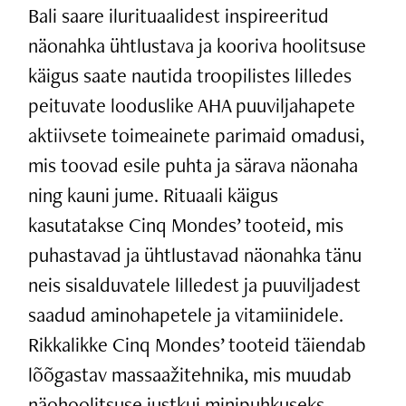
Bali saare ilurituaalidest inspireeritud
näonahka ühtlustava ja kooriva hoolitsuse
käigus saate nautida troopilistes lilledes
peituvate looduslike AHA puuviljahapete
aktiivsete toimeainete parimaid omadusi,
mis toovad esile puhta ja särava näonaha
ning kauni jume. Rituaali käigus
kasutatakse Cinq Mondes’ tooteid, mis
puhastavad ja ühtlustavad näonahka tänu
neis sisalduvatele lilledest ja puuviljadest
saadud aminohapetele ja vitamiinidele.
Rikkalikke Cinq Mondes’ tooteid täiendab
lõõgastav massaažitehnika, mis muudab
näohoolitsuse justkui minipuhkuseks.