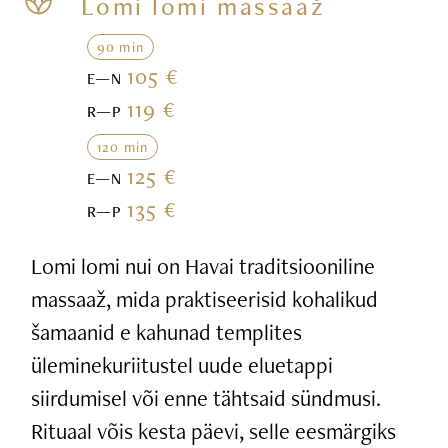
Lomi lomi massaaž
90 min
105 €
E—N
119 €
R—P
120 min
125 €
E—N
135 €
R—P
Lomi lomi nui on Havai traditsiooniline
massaaž, mida praktiseerisid kohalikud
šamaanid e kahunad templites
üleminekuriitustel uude eluetappi
siirdumisel või enne tähtsaid sündmusi.
Rituaal võis kesta päevi, selle eesmärgiks