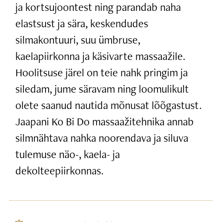
ja kortsujoontest ning parandab naha
elastsust ja sära, keskendudes
silmakontuuri, suu ümbruse,
kaelapiirkonna ja käsivarte massaažile.
Hoolitsuse järel on teie nahk pringim ja
siledam, jume säravam ning loomulikult
olete saanud nautida mõnusat lõõgastust.
Jaapani Ko Bi Do massaažitehnika annab
silmnähtava nahka noorendava ja siluva
tulemuse näo-, kaela- ja
dekolteepiirkonnas.