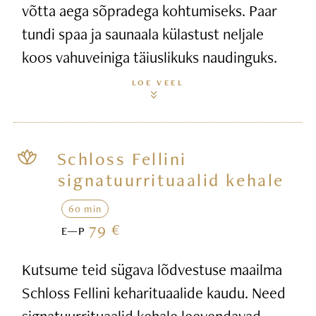
võtta aega sõpradega kohtumiseks. Paar
tundi spaa ja saunaala külastust neljale
koos vahuveiniga täiuslikuks naudinguks.
LOE VEEL
Schloss Fellini
signatuurrituaalid kehale
60 min
79 €
E—P
Kutsume teid sügava lõdvestuse maailma
Schloss Fellini keharituaalide kaudu. Need
signatuurrituaalid kehale leevendavad