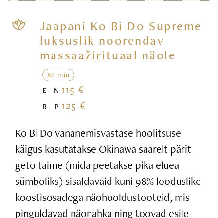
Jaapani Ko Bi Do Supreme
luksuslik noorendav
massaažirituaal näole
80 min
115 €
E—N
125 €
R—P
Ko Bi Do vananemisvastase hoolitsuse
käigus kasutatakse Okinawa saarelt pärit
geto taime (mida peetakse pika eluea
sümboliks) sisaldavaid kuni 98% looduslike
koostisosadega näohooldustooteid, mis
pinguldavad näonahka ning toovad esile