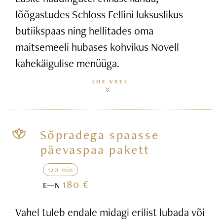
lõõgastudes Schloss Fellini luksuslikus
butiikspaas ning hellitades oma
maitsemeeli hubases kohvikus Novell
kahekäigulise menüüga.
LOE VEEL
Sõpradega spaasse
päevaspaa pakett
120 min
180 €
E—N
Vahel tuleb endale midagi erilist lubada või