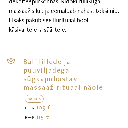
dekolteepiirkonnas. Ridoki rullikuga
massaaž silub ja eemaldab nahast toksiinid.
Lisaks pakub see ilurituaal hoolt
käsivartele ja säärtele.
Bali lillede ja
puuviljadega
sügavpuhastav
massaažirituaal näole
80 min
105 €
E—N
115 €
R—P