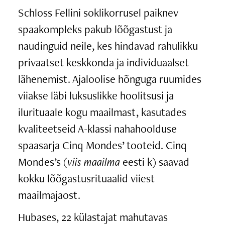
Schloss Fellini soklikorrusel paiknev
spaakompleks pakub lõõgastust ja
naudinguid neile, kes hindavad rahulikku
privaatset keskkonda ja individuaalset
lähenemist. Ajaloolise hõnguga ruumides
viiakse läbi luksuslikke hoolitsusi ja
ilurituaale kogu maailmast, kasutades
kvaliteetseid A-klassi nahahoolduse
spaasarja Cinq Mondes’ tooteid. Cinq
Mondes’s (
viis maailma
eesti k) saavad
kokku lõõgastusrituaalid viiest
maailmajaost.
Hubases, 22 külastajat mahutavas