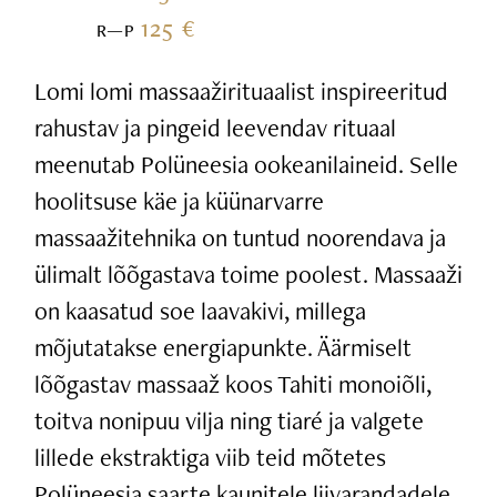
125 €
R—P
Lomi lomi massaažirituaalist inspireeritud
rahustav ja pingeid leevendav rituaal
meenutab Polüneesia ookeanilaineid. Selle
hoolitsuse käe ja küünarvarre
massaažitehnika on tuntud noorendava ja
ülimalt lõõgastava toime poolest. Massaaži
on kaasatud soe laavakivi, millega
mõjutatakse energiapunkte. Äärmiselt
lõõgastav massaaž koos Tahiti monoiõli,
toitva nonipuu vilja ning tiaré ja valgete
lillede ekstraktiga viib teid mõtetes
Polüneesia saarte kaunitele liivarandadele.