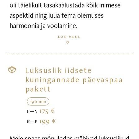
oli täielikult tasakaalustada kõik inimese
aspektid ning luua tema olemuses
harmoonia ja voolamine.
LOE VEEL
Luksuslik iidsete
kuningannade päevaspaa
pakett
190 min
175 €
E—N
199 €
R—P
Meie spaas mõnuledes mähivad luksuslikud