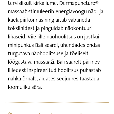
tervislikult kirka jume. Dermapuncture®
massaaž stimuleerib energiavoogu näo- ja
kaelapiirkonnas ning aitab vabaneda
toksiinidest ja pinguldab näokontuuri
lihaseid. Viie lille näohoolitsus on justkui
minipuhkus Bali saarel, ühendades endas
turgutava näohoolitsuse ja tõeliselt
lõõgastava massaaži. Bali saarelt pärinev
lilledest inspireeritud hoolitsus puhastab
nahka õrnalt, aidates seejuures taastada
loomuliku sära.