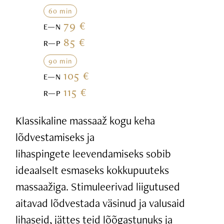
60 min
79 €
E—N
85 €
R—P
90 min
105 €
E—N
115 €
R—P
Klassikaline massaaž kogu keha
lõdvestamiseks ja
lihaspingete leevendamiseks sobib
ideaalselt esmaseks kokkupuuteks
massaažiga. Stimuleerivad liigutused
aitavad lõdvestada väsinud ja valusaid
lihaseid, jättes teid lõõgastunuks ja