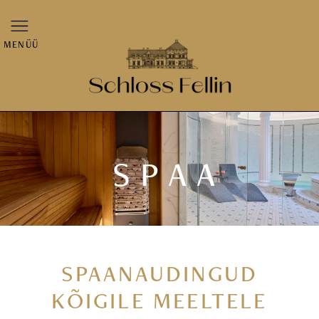
MENÜÜ
SPAA
SPAANAUDINGUD
KÕIGILE MEELTELE