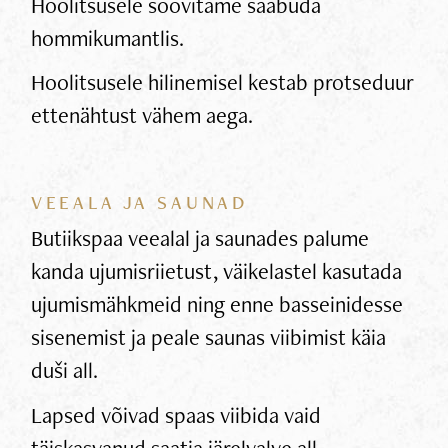
Hoolitsusele soovitame saabuda
hommikumantlis.
Hoolitsusele hilinemisel kestab protseduur
ettenähtust vähem aega.
VEEALA JA SAUNAD
Butiikspaa veealal ja saunades palume
kanda ujumisriietust, väikelastel kasutada
ujumismähkmeid ning enne basseinidesse
sisenemist ja peale saunas viibimist käia
duši all.
Lapsed võivad spaas viibida vaid
täiskasvanud saatja järelvalve all.