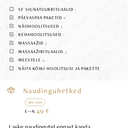
SF SIGNATUURRITUAALID
1
PÄEVASPAA PAKETID
6
NÄOHOOLITSUSED
5
KEHAHOOLITSUSED
1
MASSAAŽID
5
MASSAAŽIRITUAALID
3
MEESTELE
9
NÄITA KÕIKI HOOLITSUSI JA PAKETTE
Naudinguhetked
180 min
49 €
E—N
Laske naudingutel ennast kanda,