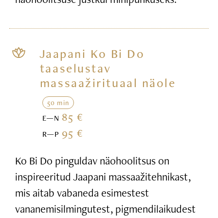
Jaapani Ko Bi Do
taaselustav
massaažirituaal näole
50 min
85 €
E—N
95 €
R—P
Ko Bi Do pinguldav näohoolitsus on
inspireeritud Jaapani massaažitehnikast,
mis aitab vabaneda esimestest
vananemisilmingutest, pigmendilaikudest