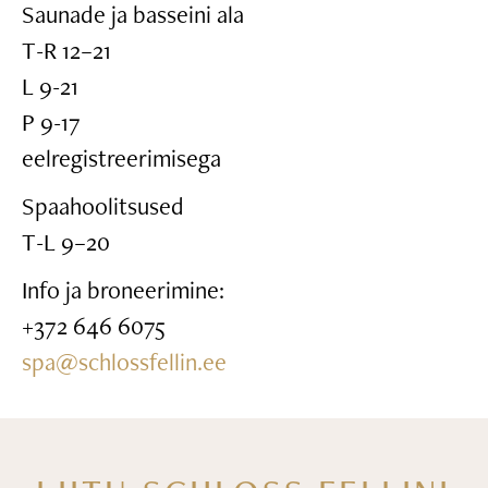
Saunade ja basseini ala
T-R 12–21
L 9-21
P 9-17
eelregistreerimisega
Spaahoolitsused
T-L 9–20
Info ja broneerimine:
+372 646 6075
spa@schlossfellin.ee