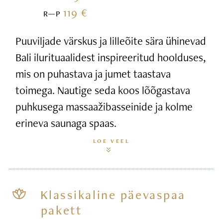
119 €
R—P
Puuviljade värskus ja lilleõite sära ühinevad
Bali ilurituaalidest inspireeritud hoolduses,
mis on puhastava ja jumet taastava
toimega. Nautige seda koos lõõgastava
puhkusega massaažibasseinide ja kolme
erineva saunaga spaas.
LOE VEEL
Klassikaline päevaspaa
pakett