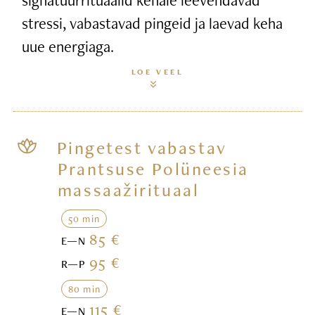
stressi, vabastavad pingeid ja laevad keha
uue energiaga.
LOE VEEL
Pingetest vabastav
Prantsuse Polüneesia
massaažirituaal
50 min
85 €
E—N
95 €
R—P
80 min
115 €
E—N