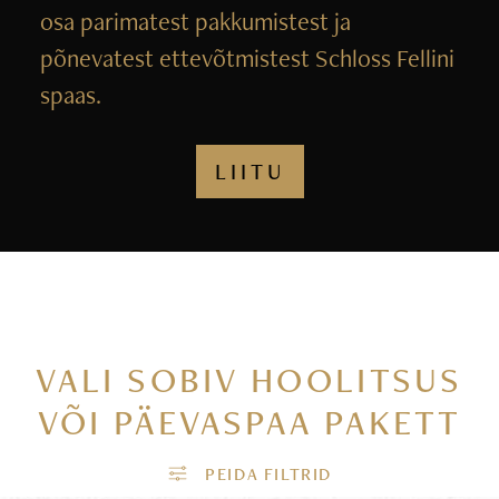
osa parimatest pakkumistest ja
põnevatest ettevõtmistest Schloss Fellini
spaas.
LIITU
VALI SOBIV HOOLITSUS
VÕI PÄEVASPAA PAKETT