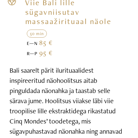
Viie Bali lille
sügavniisutav
massaažirituaal näole
50 min
85 €
E—N
95 €
R—P
Bali saarelt pärit ilurituaalidest
inspireeritud näohoolitsus aitab
pinguldada näonahka ja taastab selle
särava jume. Hoolitsus viiakse läbi viie
troopilise lille ekstraktidega rikastatud
Cinq Mondes’ toodetega, mis
sügavpuhastavad näonahka ning annavad