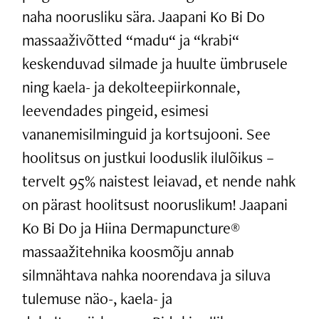
naha noorusliku sära. Jaapani Ko Bi Do
massaaživõtted “madu“ ja “krabi“
keskenduvad silmade ja huulte ümbrusele
ning kaela- ja dekolteepiirkonnale,
leevendades pingeid, esimesi
vananemisilminguid ja kortsujooni. See
hoolitsus on justkui looduslik ilulõikus –
tervelt 95% naistest leiavad, et nende nahk
on pärast hoolitsust nooruslikum! Jaapani
Ko Bi Do ja Hiina Dermapuncture®
massaažitehnika koosmõju annab
silmnähtava nahka noorendava ja siluva
tulemuse näo-, kaela- ja