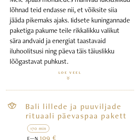
lõhnad teid endasse nii, et võiksite siia
jääda pikemaks ajaks. Iidsete kuningannade
paketiga pakume teile rikkalikku valikut
sära andvaid ja energiat taastavaid
iluhoolitsusi ning päeva täis täiuslikku
lõõgastavat puhkust.
LOE VEEL
Bali lillede ja puuviljade
rituaali päevaspaa pakett
170 min
109 €
E—N