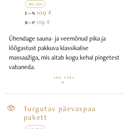
180 min
109 €
E—N
119 €
R—P
Ühendage sauna- ja veemõnud pika ja
lõõgastust pakkuva klassikalise
massaažiga, mis aitab kogu kehal pingetest
vabaneda.
LOE VEEL
Turgutav päevaspaa
pakett
120 min