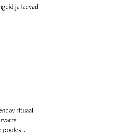
ngeid ja laevad
endav rituaal
arvarre
e poolest.