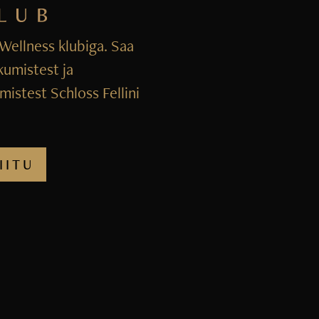
i Wellness klubiga. Saa
kumistest ja
istest Schloss Fellini
IITU