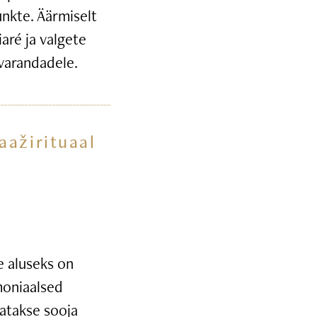
unkte. Äärmiselt
iaré ja valgete
ivarandadele.
aažirituaal
 aluseks on
moniaalsed
tatakse sooja