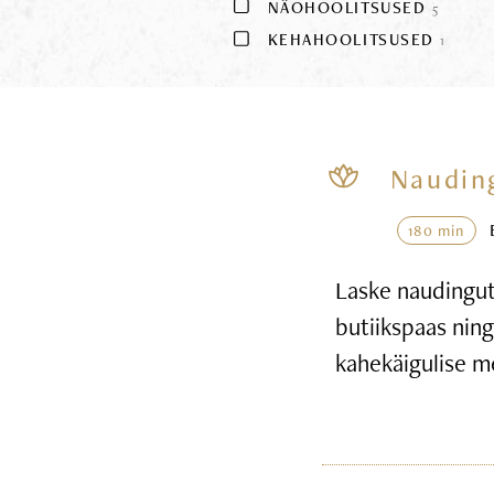
NÄOHOOLITSUSED
5
KEHAHOOLITSUSED
1
Naudin
180 min
Laske naudingute
butiikspaas nin
kahekäigulise m