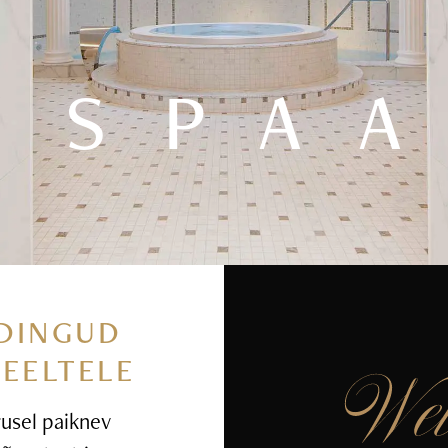
SPA
DINGUD
MEELTELE
rusel paiknev