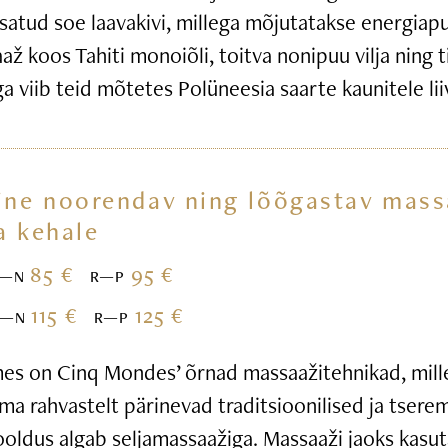
satud soe laavakivi, millega mõjutatakse energiap
ž koos Tahiti monoiõli, toitva nonipuu vilja ning t
iga viib teid mõtetes Polüneesia saarte kaunitele li
ine noorendav ning lõõgastav mass
a kehale
85 €
95 €
E—N
R—P
115 €
125 €
E—N
R—P
s on Cinq Mondes’ õrnad massaažitehnikad, mille
ma rahvastelt pärinevad traditsioonilised ja tsere
ooldus algab seljamassaažiga. Massaaži jaoks kasu