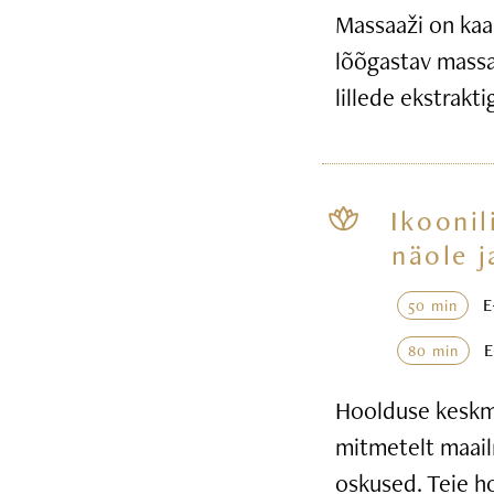
Massaaži on kaa
lõõgastav massaa
lillede ekstrakt
Ikoonil
näole j
50 min
80 min
Hoolduse keskme
mitmetelt maail
oskused. Teie h