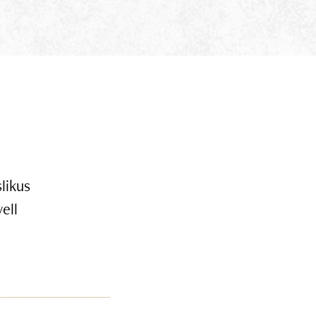
likus
ell