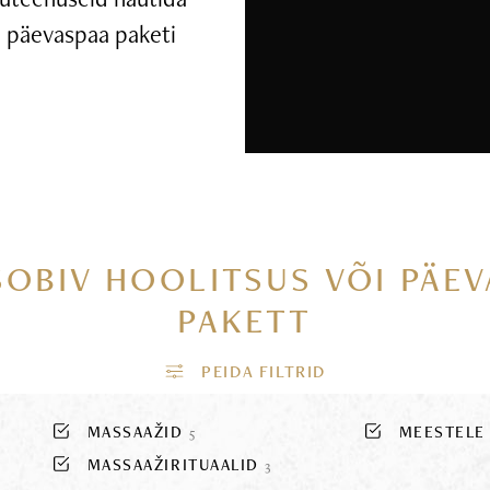
ui päevaspaa paketi
SOBIV HOOLITSUS VÕI PÄE
PAKETT
MASSAAŽID
MEESTEL
5
MASSAAŽIRITUAALID
3