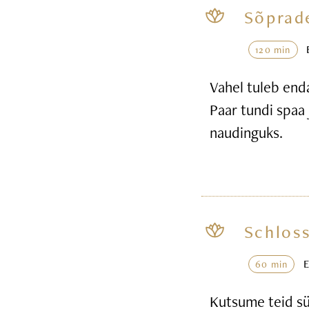
Sõprad
120 min
Vahel tuleb end
Paar tundi spaa 
naudinguks.
Schloss
60 min
Kutsume teid sü