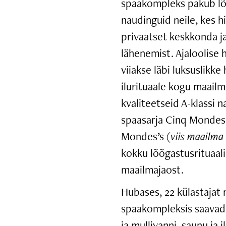
spaakompleks pakub lõ
naudinguid neile, kes h
privaatset keskkonda ja
lähenemist. Ajaloolise
viiakse läbi luksuslikke 
ilurituaale kogu maail
kvaliteetseid A-klassi 
spaasarja Cinq Mondes’
Mondes’s (
viis maailma
kokku lõõgastusrituaali
maailmajaost.
Hubases, 22 külastajat
spaakompleksis saavad
ja mullivanni, saunu ja 