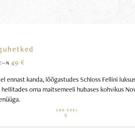
guhetked
49 €
E—N
l ennast kanda, lõõgastudes Schloss Fellini luksus
g hellitades oma maitsemeeli hubases kohvikus Nov
enüüga.
LOE VEEL