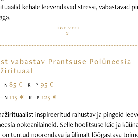
ituaalid kehale leevendavad stressi, vabastavad pi
aga.
LOE VEEL
st vabastav Prantsuse Polüneesia
žirituaal
85 €
95 €
E—N
R—P
115 €
125 €
E—N
R—P
žirituaalist inspireeritud rahustav ja pingeid leev
esia ookeanilaineid. Selle hoolitsuse käe ja küün
 on tuntud noorendava ja ülimalt lõõgastava toim