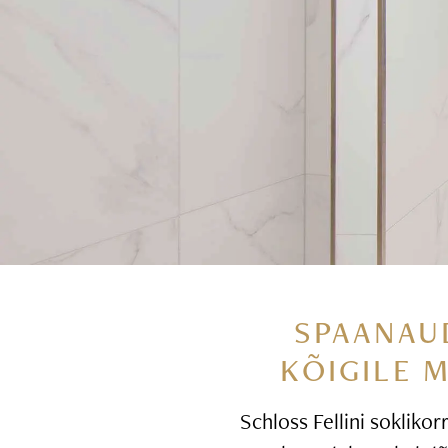
SPAANAU
KÕIGILE 
Schloss Fellini soklikor