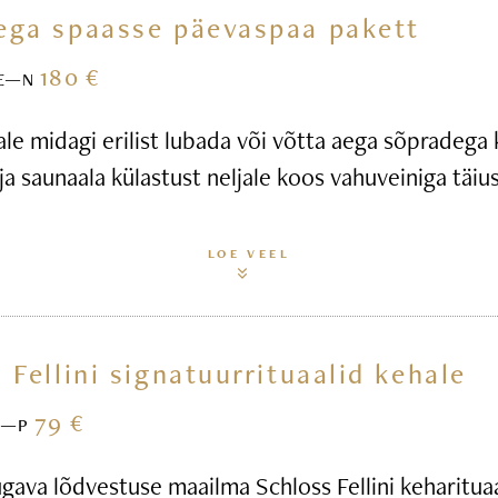
ega spaasse päevaspaa pakett
180 €
E—N
ale midagi erilist lubada või võtta aega sõpradega
ja saunaala külastust neljale koos vahuveiniga täius
LOE VEEL
 Fellini signatuurrituaalid kehale
79 €
E—P
gava lõdvestuse maailma Schloss Fellini keharitua