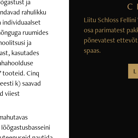
õgastust ja
indavad rahulikku
Liitu Schloss Fellin
 individuaalset
osa parimatest pak
 hõnguga ruumides
põnevatest ettevõtm
hoolitsusi ja
spaas.
mast, kasutades
nahahoolduse
L
 tooteid. Cinq
eesti k) saavad
d viiest
 mahutavas
 lõõgastusbasseini
iluteenuseid nautida