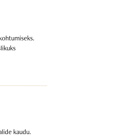
 kohtumiseks.
likuks
alide kaudu.