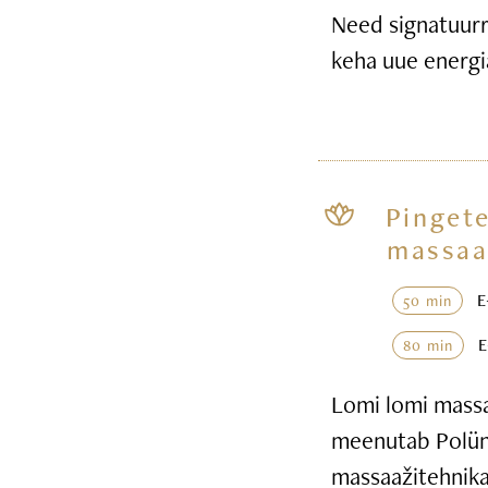
Need signatuurr
keha uue energi
Pingete
massaa
50 min
80 min
Lomi lomi massaa
meenutab Polüne
massaažitehnika