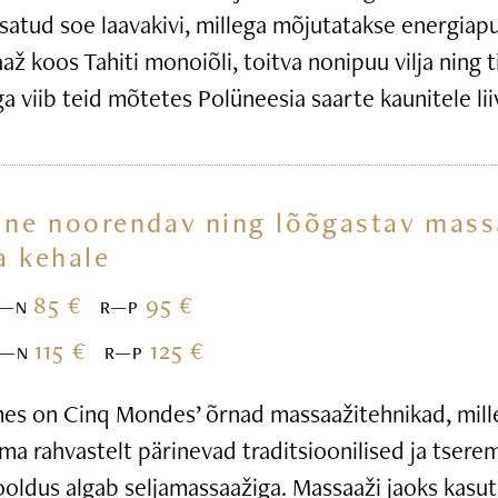
satud soe laavakivi, millega mõjutatakse energiap
ž koos Tahiti monoiõli, toitva nonipuu vilja ning t
iga viib teid mõtetes Polüneesia saarte kaunitele li
ine noorendav ning lõõgastav mass
a kehale
85 €
95 €
E—N
R—P
115 €
125 €
E—N
R—P
s on Cinq Mondes’ õrnad massaažitehnikad, mille
ma rahvastelt pärinevad traditsioonilised ja tsere
ooldus algab seljamassaažiga. Massaaži jaoks kasu