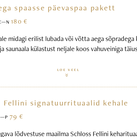
ega spaasse päevaspaa pakett
180 €
E—N
ale midagi erilist lubada või võtta aega sõpradega
ja saunaala külastust neljale koos vahuveiniga täius
LOE VEEL
 Fellini signatuurrituaalid kehale
79 €
E—P
gava lõdvestuse maailma Schloss Fellini keharitua