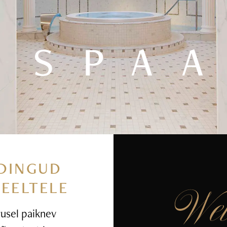
SPA
DINGUD
MEELTELE
rusel paiknev