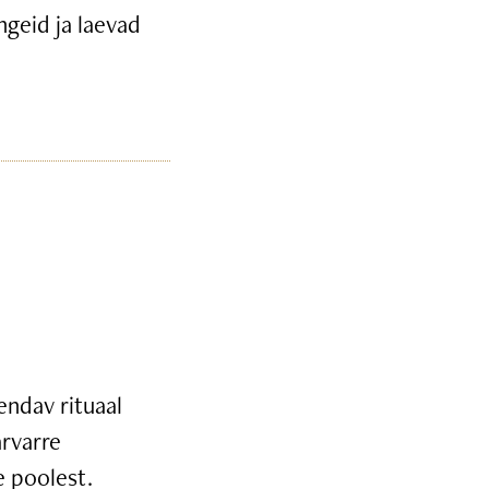
ngeid ja laevad
endav rituaal
arvarre
e poolest.