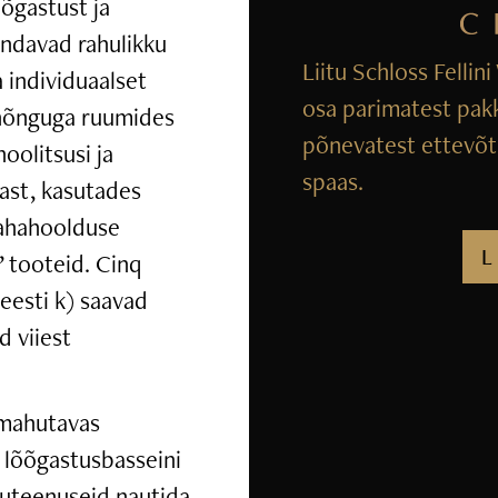
õgastust ja
indavad rahulikku
Liitu Schloss Fellin
 individuaalset
osa parimatest pak
 hõnguga ruumides
põnevatest ettevõtm
hoolitsusi ja
spaas.
mast, kasutades
nahahoolduse
L
 tooteid. Cinq
eesti k) saavad
d viiest
 mahutavas
 lõõgastusbasseini
iluteenuseid nautida