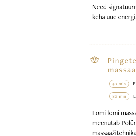
Need signatuurr
keha uue energi
Pingete
massaa
50 min
80 min
Lomi lomi massaa
meenutab Polüne
massaažitehnika