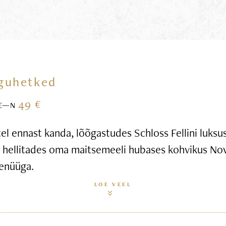
guhetked
49 €
E—N
l ennast kanda, lõõgastudes Schloss Fellini luksus
g hellitades oma maitsemeeli hubases kohvikus Nov
enüüga.
LOE VEEL