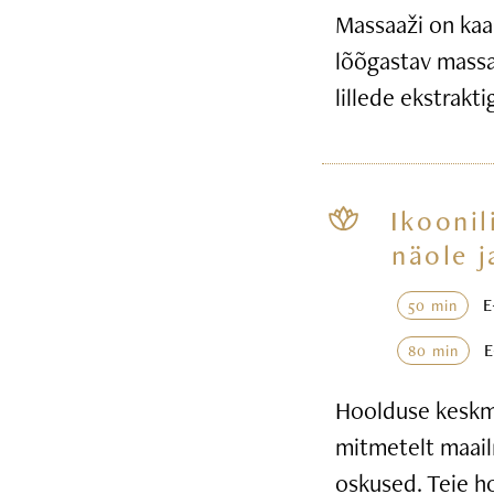
Massaaži on kaa
lõõgastav massaa
lillede ekstrakt
Ikoonil
näole j
50 min
80 min
Hoolduse keskme
mitmetelt maail
oskused. Teie h