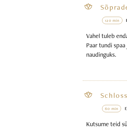
Sõprad
120 min
Vahel tuleb end
Paar tundi spaa 
naudinguks.
Schloss
60 min
Kutsume teid sü