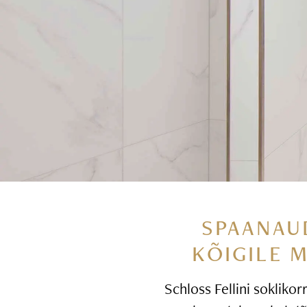
SPAANAU
KÕIGILE 
Schloss Fellini soklikor