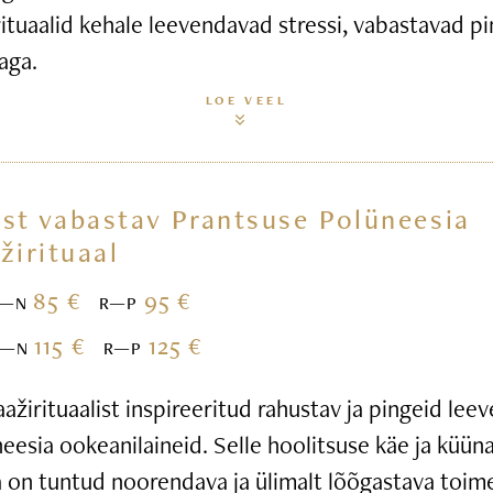
ituaalid kehale leevendavad stressi, vabastavad pi
aga.
LOE VEEL
st vabastav Prantsuse Polüneesia
žirituaal
85 €
95 €
E—N
R—P
115 €
125 €
E—N
R—P
žirituaalist inspireeritud rahustav ja pingeid leev
esia ookeanilaineid. Selle hoolitsuse käe ja küün
 on tuntud noorendava ja ülimalt lõõgastava toim