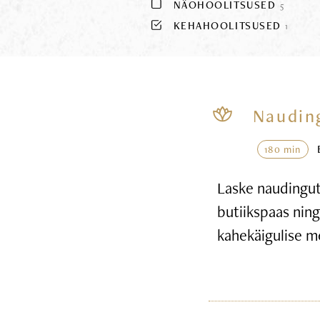
NÄOHOOLITSUSED
5
KEHAHOOLITSUSED
1
Naudin
180 min
Laske naudingute
butiikspaas nin
kahekäigulise m