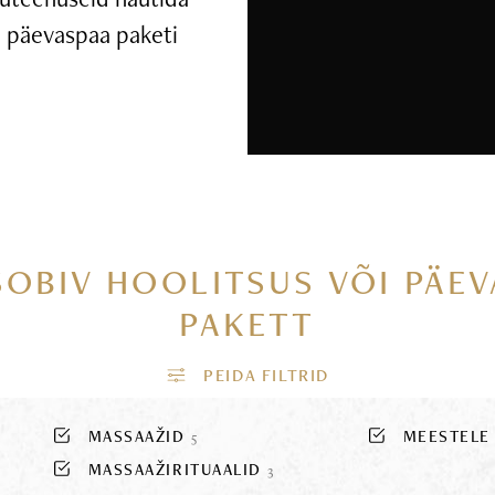
ui päevaspaa paketi
SOBIV HOOLITSUS VÕI PÄE
PAKETT
MASSAAŽID
MEESTEL
5
MASSAAŽIRITUAALID
3