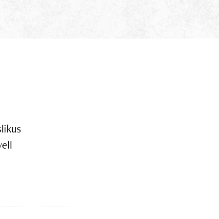
likus
ell