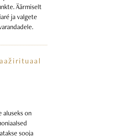
unkte. Äärmiselt
iaré ja valgete
ivarandadele.
aažirituaal
 aluseks on
moniaalsed
tatakse sooja