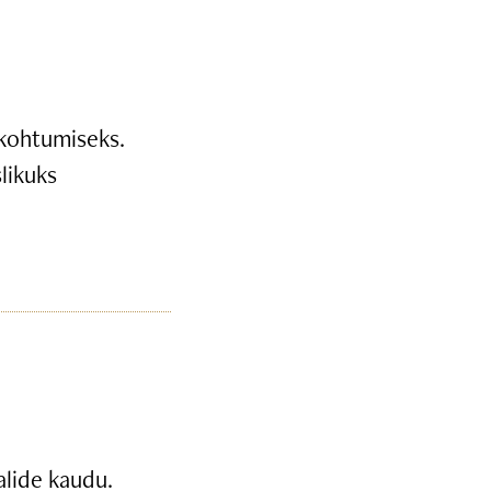
 kohtumiseks.
likuks
alide kaudu.