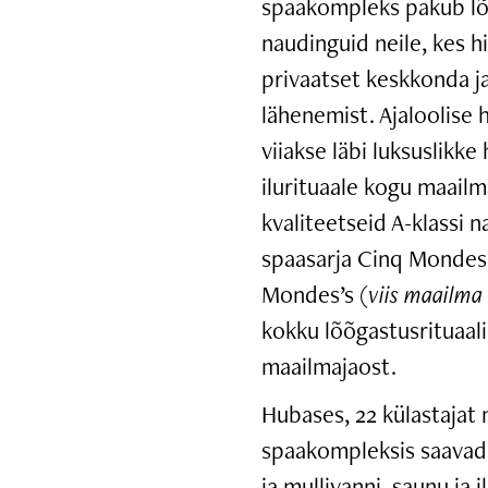
spaakompleks pakub lõ
naudinguid neile, kes h
privaatset keskkonda ja
lähenemist. Ajaloolise
viiakse läbi luksuslikke 
ilurituaale kogu maail
kvaliteetseid A-klassi 
spaasarja Cinq Mondes’
Mondes’s (
viis maailma
kokku lõõgastusrituaali
maailmajaost.
Hubases, 22 külastajat
spaakompleksis saavad
ja mullivanni, saunu ja 