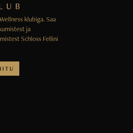
i Wellness klubiga. Saa
kumistest ja
istest Schloss Fellini
IITU