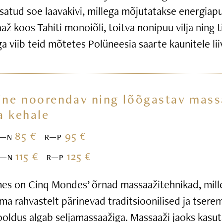
satud soe laavakivi, millega mõjutatakse energiap
ž koos Tahiti monoiõli, toitva nonipuu vilja ning t
iga viib teid mõtetes Polüneesia saarte kaunitele li
ine noorendav ning lõõgastav mass
a kehale
85 €
95 €
E—N
R—P
115 €
125 €
E—N
R—P
s on Cinq Mondes’ õrnad massaažitehnikad, mille
ma rahvastelt pärinevad traditsioonilised ja tsere
ooldus algab seljamassaažiga. Massaaži jaoks kasu