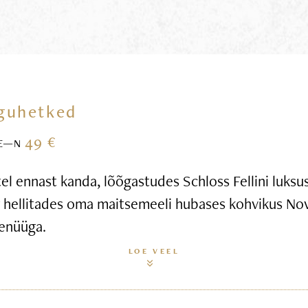
guhetked
49 €
E—N
l ennast kanda, lõõgastudes Schloss Fellini luksus
g hellitades oma maitsemeeli hubases kohvikus Nov
enüüga.
LOE VEEL