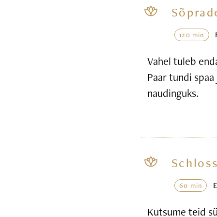
Sõprad
120 min
Vahel tuleb end
Paar tundi spaa 
naudinguks.
Schloss
60 min
Kutsume teid sü