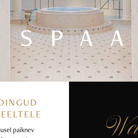
SPA
DINGUD
MEELTELE
rusel paiknev