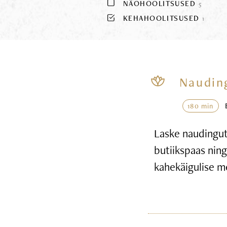
NÄOHOOLITSUSED
5
KEHAHOOLITSUSED
1
Naudin
180 min
Laske naudingute
butiikspaas nin
kahekäigulise m