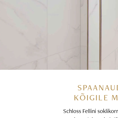
SPAANAU
KÕIGILE 
Schloss Fellini soklikor