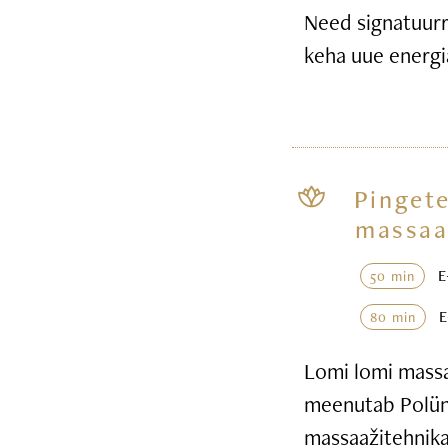
Need signatuurr
keha uue energi
Pingete
massaa
50 min
80 min
Lomi lomi massaa
meenutab Polüne
massaažitehnika