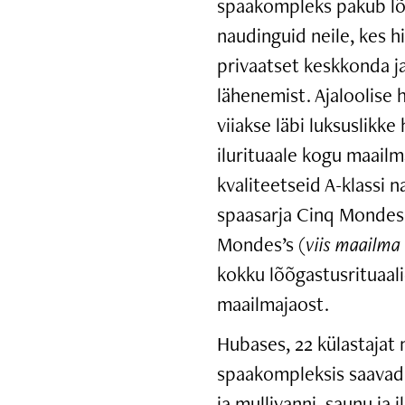
spaakompleks pakub lõ
naudinguid neile, kes h
privaatset keskkonda ja
lähenemist. Ajaloolise
viiakse läbi luksuslikke 
ilurituaale kogu maail
kvaliteetseid A-klassi 
spaasarja Cinq Mondes’
Mondes’s (
viis maailma
kokku lõõgastusrituaali
maailmajaost.
Hubases, 22 külastajat
spaakompleksis saavad
ja mullivanni, saunu ja 