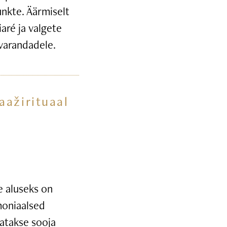
unkte. Äärmiselt
iaré ja valgete
ivarandadele.
aažirituaal
 aluseks on
moniaalsed
tatakse sooja