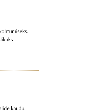
 kohtumiseks.
likuks
alide kaudu.