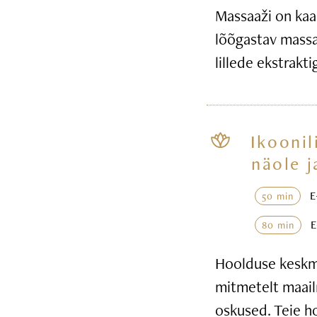
Massaaži on kaa
lõõgastav massaa
lillede ekstrakt
Ikoonil
näole j
50 min
80 min
Hoolduse keskme
mitmetelt maail
oskused. Teie h