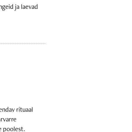
ngeid ja laevad
endav rituaal
arvarre
e poolest.