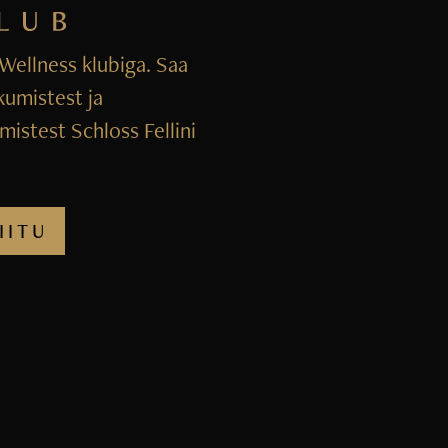
i Wellness klubiga. Saa
kumistest ja
istest Schloss Fellini
IITU