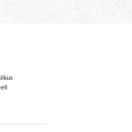
likus
ell