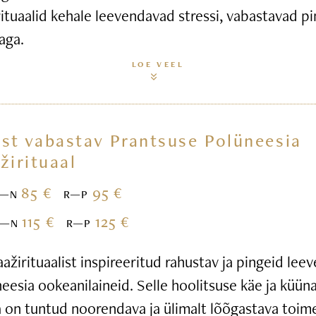
ituaalid kehale leevendavad stressi, vabastavad pi
aga.
LOE VEEL
st vabastav Prantsuse Polüneesia
žirituaal
85 €
95 €
E—N
R—P
115 €
125 €
E—N
R—P
žirituaalist inspireeritud rahustav ja pingeid leev
esia ookeanilaineid. Selle hoolitsuse käe ja küün
 on tuntud noorendava ja ülimalt lõõgastava toim