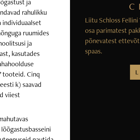
õgastust ja
indavad rahulikku
Liitu Schloss Fellin
 individuaalset
osa parimatest pak
 hõnguga ruumides
põnevatest ettevõtm
hoolitsusi ja
spaas.
mast, kasutades
nahahoolduse
L
 tooteid. Cinq
eesti k) saavad
d viiest
 mahutavas
 lõõgastusbasseini
iluteenuseid nautida