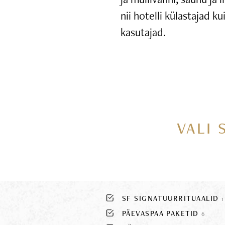
nii hotelli külastajad k
kasutajad.
VALI 
SF SIGNATUURRITUAALID
1
PÄEVASPAA PAKETID
6