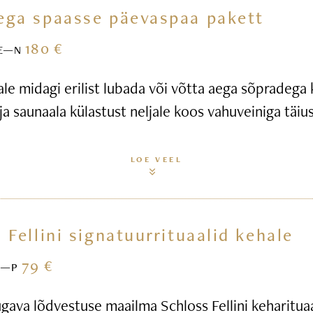
ega spaasse päevaspaa pakett
180 €
E—N
ale midagi erilist lubada või võtta aega sõpradega
ja saunaala külastust neljale koos vahuveiniga täius
LOE VEEL
 Fellini signatuurrituaalid kehale
79 €
E—P
gava lõdvestuse maailma Schloss Fellini keharitua