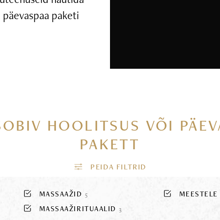
ui päevaspaa paketi
SOBIV HOOLITSUS VÕI PÄE
PAKETT
MASSAAŽID
MEESTEL
5
MASSAAŽIRITUAALID
3