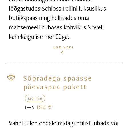
lõõgastudes Schloss Fellini luksuslikus
butiikspaas ning hellitades oma
maitsemeeli hubases kohvikus Novell
kahekäigulise menüüga.
LOE VEEL
Sõpradega spaasse
päevaspaa pakett
120 min
180 €
E—N
Vahel tuleb endale midagi erilist lubada või