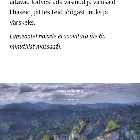
aitavad lõdvestada väsinud ja valusaid
lihaseid, jättes teid lõõgastunuks ja
värskeks.
Lapseootel naisele ei soovitata üle 60
minutilist massaaži.