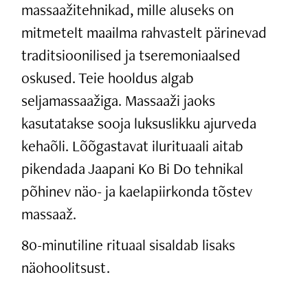
massaažitehnikad, mille aluseks on
mitmetelt maailma rahvastelt pärinevad
traditsioonilised ja tseremoniaalsed
oskused. Teie hooldus algab
seljamassaažiga. Massaaži jaoks
kasutatakse sooja luksuslikku ajurveda
kehaõli. Lõõgastavat ilurituaali aitab
pikendada Jaapani Ko Bi Do tehnikal
põhinev näo- ja kaelapiirkonda tõstev
massaaž.
80-minutiline rituaal sisaldab lisaks
näohoolitsust.