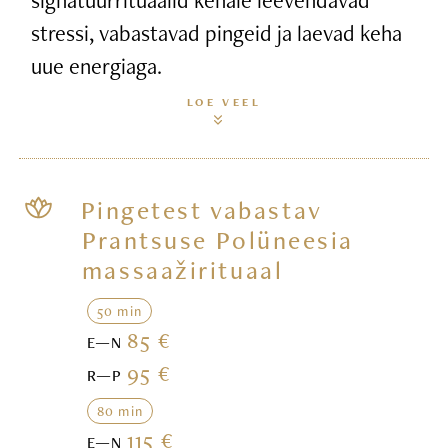
stressi, vabastavad pingeid ja laevad keha
uue energiaga.
LOE VEEL
Pingetest vabastav
Prantsuse Polüneesia
massaažirituaal
50 min
85 €
E—N
95 €
R—P
80 min
115 €
E—N