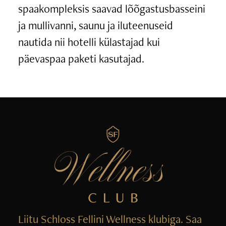
spaakompleksis saavad lõõgastusbasseini
ja mullivanni, saunu ja iluteenuseid
nautida nii hotelli külastajad kui
päevaspaa paketi kasutajad.
Liitu Schloss Fellini Wellness klubiga. Saa