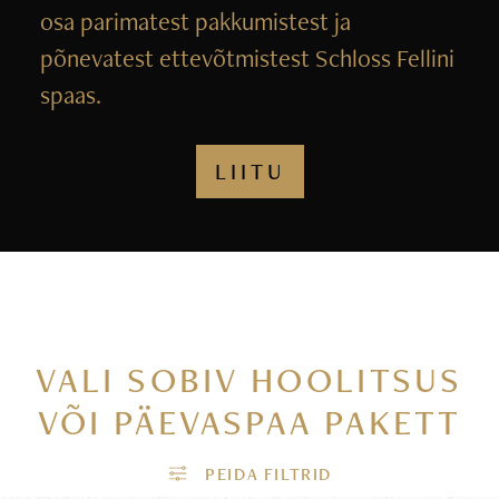
osa parimatest pakkumistest ja
põnevatest ettevõtmistest Schloss Fellini
spaas.
LIITU
VALI SOBIV HOOLITSUS
VÕI PÄEVASPAA PAKETT