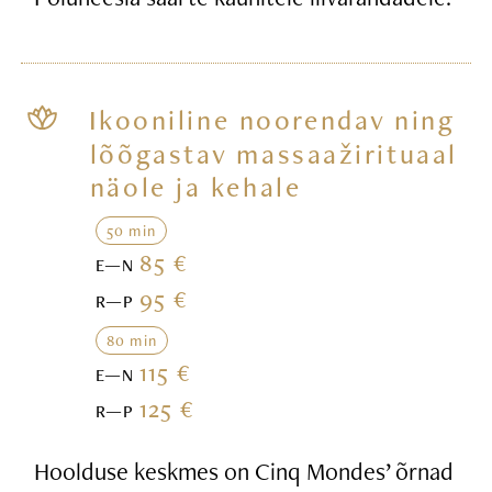
Ikooniline noorendav ning
lõõgastav massaažirituaal
näole ja kehale
50 min
85 €
E—N
95 €
R—P
80 min
115 €
E—N
125 €
R—P
Hoolduse keskmes on Cinq Mondes’ õrnad