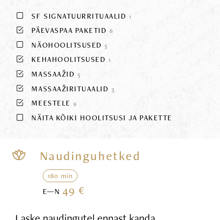
SF SIGNATUURRITUAALID
1
PÄEVASPAA PAKETID
6
NÄOHOOLITSUSED
5
KEHAHOOLITSUSED
1
MASSAAŽID
5
MASSAAŽIRITUAALID
3
MEESTELE
9
NÄITA KÕIKI HOOLITSUSI JA PAKETTE
Naudinguhetked
180 min
49 €
E—N
Laske naudingutel ennast kanda,