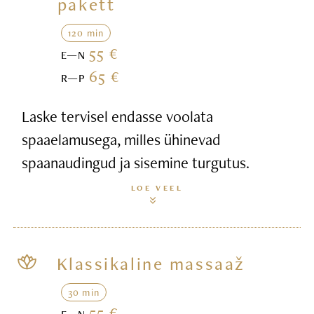
pakett
120 min
55 €
E—N
65 €
R—P
Laske tervisel endasse voolata
spaaelamusega, milles ühinevad
spaanaudingud ja sisemine turgutus.
LOE VEEL
Klassikaline massaaž
30 min
55 €