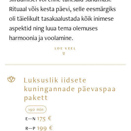
Rituaal võis kesta päevi, selle eesmärgiks
oli täielikult tasakaalustada kõik inimese
aspektid ning luua tema olemuses
harmoonia ja voolamine.
LOE VEEL
Luksuslik iidsete
kuningannade päevaspaa
pakett
190 min
175 €
E—N
199 €
R—P