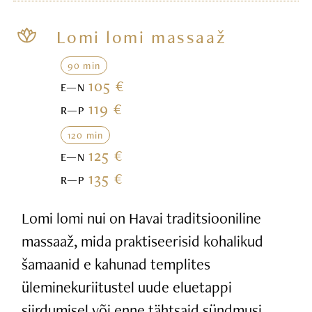
Lomi lomi massaaž
90 min
105 €
E—N
119 €
R—P
120 min
125 €
E—N
135 €
R—P
Lomi lomi nui on Havai traditsiooniline
massaaž, mida praktiseerisid kohalikud
šamaanid e kahunad templites
üleminekuriitustel uude eluetappi
siirdumisel või enne tähtsaid sündmusi.