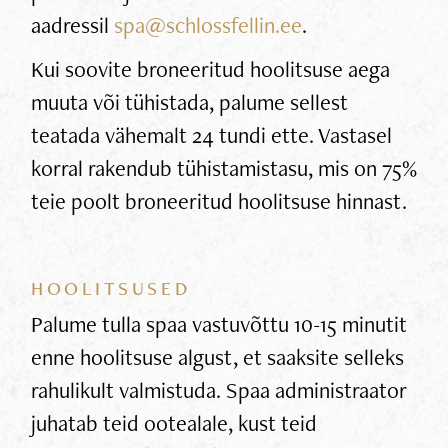
aadressil
spa@schlossfellin.ee
.
Kui soovite broneeritud hoolitsuse aega
muuta või tühistada, palume sellest
teatada vähemalt 24 tundi ette. Vastasel
korral rakendub tühistamistasu, mis on 75%
teie poolt broneeritud hoolitsuse hinnast.
HOOLITSUSED
Palume tulla spaa vastuvõttu 10-15 minutit
enne hoolitsuse algust, et saaksite selleks
rahulikult valmistuda. Spaa administraator
juhatab teid ootealale, kust teid