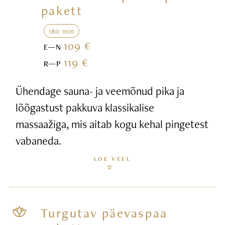
pakett
180 min
109 €
E—N
119 €
R—P
Ühendage sauna- ja veemõnud pika ja
lõõgastust pakkuva klassikalise
massaažiga, mis aitab kogu kehal pingetest
vabaneda.
LOE VEEL
Turgutav päevaspaa