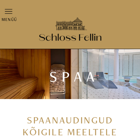
MENÜÜ
SPAA
SPAANAUDINGUD
KÕIGILE MEELTELE