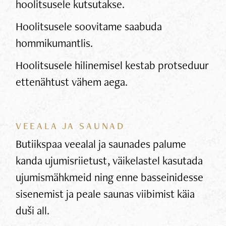
hoolitsusele kutsutakse.
Hoolitsusele soovitame saabuda
hommikumantlis.
Hoolitsusele hilinemisel kestab protseduur
ettenähtust vähem aega.
VEEALA JA SAUNAD
Butiikspaa veealal ja saunades palume
kanda ujumisriietust, väikelastel kasutada
ujumismähkmeid ning enne basseinidesse
sisenemist ja peale saunas viibimist käia
duši all.