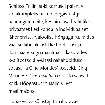
Schloss Fellini soklikorrusel paiknev
spaakompleks pakub lõõgastust ja
naudinguid neile, kes hindavad rahulikku
privaatset keskkonda ja individuaalset
lähenemist. Ajaloolise hõnguga ruumides
viiakse läbi luksuslikke hoolitsusi ja
ilurituaale kogu maailmast, kasutades
kvaliteetseid A-klassi nahahoolduse
spaasarja Cinq Mondes’ tooteid. Cinq
Mondes’s (
viis maailma
eesti k) saavad
kokku lõõgastusrituaalid viiest
maailmajaost.
Hubases, 22 külastajat mahutavas