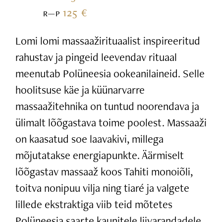
125 €
R—P
Lomi lomi massaažirituaalist inspireeritud
rahustav ja pingeid leevendav rituaal
meenutab Polüneesia ookeanilaineid. Selle
hoolitsuse käe ja küünarvarre
massaažitehnika on tuntud noorendava ja
ülimalt lõõgastava toime poolest. Massaaži
on kaasatud soe laavakivi, millega
mõjutatakse energiapunkte. Äärmiselt
lõõgastav massaaž koos Tahiti monoiõli,
toitva nonipuu vilja ning tiaré ja valgete
lillede ekstraktiga viib teid mõtetes
Polüneesia saarte kaunitele liivarandadele.