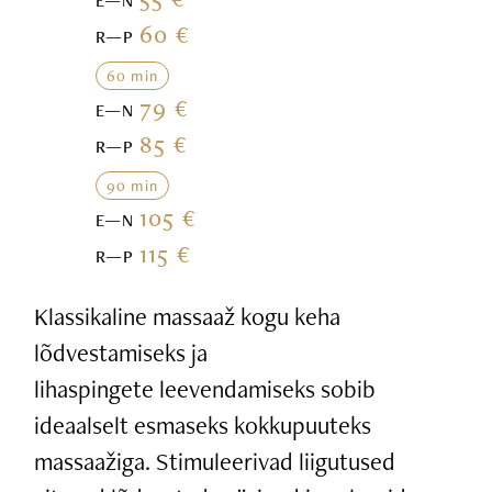
E—N
60 €
R—P
60 min
79 €
E—N
85 €
R—P
90 min
105 €
E—N
115 €
R—P
Klassikaline massaaž kogu keha
lõdvestamiseks ja
lihaspingete leevendamiseks sobib
ideaalselt esmaseks kokkupuuteks
massaažiga. Stimuleerivad liigutused