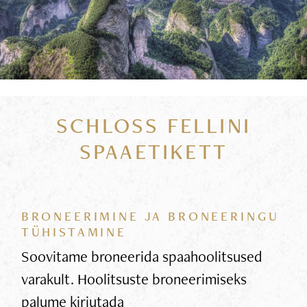
SCHLOSS FELLINI
SPAAETIKETT
BRONEERIMINE JA BRONEERINGU
TÜHISTAMINE
Soovitame broneerida spaahoolitsused
varakult. Hoolitsuste broneerimiseks
palume kirjutada