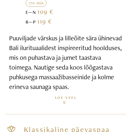
170 min
109 €
E—N
119 €
R—P
Puuviljade värskus ja lilleõite sära ühinevad
Bali ilurituaalidest inspireeritud hoolduses,
mis on puhastava ja jumet taastava
toimega. Nautige seda koos lõõgastava
puhkusega massaažibasseinide ja kolme
erineva saunaga spaas.
LOE VEEL
Klassikaline päevaspaa