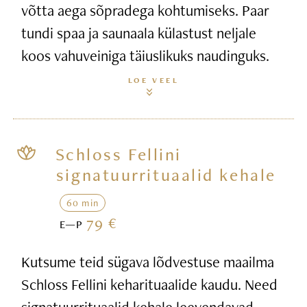
võtta aega sõpradega kohtumiseks. Paar
tundi spaa ja saunaala külastust neljale
koos vahuveiniga täiuslikuks naudinguks.
LOE VEEL
Schloss Fellini
signatuurrituaalid kehale
60 min
79 €
E—P
Kutsume teid sügava lõdvestuse maailma
Schloss Fellini keharituaalide kaudu. Need
signatuurrituaalid kehale leevendavad