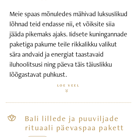
Meie spaas mõnuledes mähivad luksuslikud
lõhnad teid endasse nii, et võiksite siia
jääda pikemaks ajaks. Iidsete kuningannade
paketiga pakume teile rikkalikku valikut
sära andvaid ja energiat taastavaid
iluhoolitsusi ning päeva täis täiuslikku
lõõgastavat puhkust.
LOE VEEL
Bali lillede ja puuviljade
rituaali päevaspaa pakett