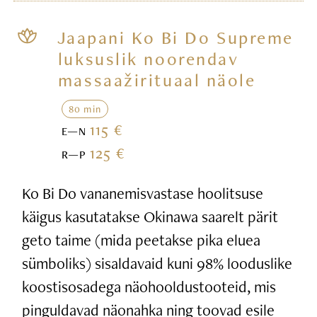
Jaapani Ko Bi Do Supreme
luksuslik noorendav
massaažirituaal näole
80 min
115 €
E—N
125 €
R—P
Ko Bi Do vananemisvastase hoolitsuse
käigus kasutatakse Okinawa saarelt pärit
geto taime (mida peetakse pika eluea
sümboliks) sisaldavaid kuni 98% looduslike
koostisosadega näohooldustooteid, mis
pinguldavad näonahka ning toovad esile