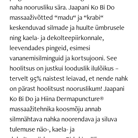
naha noorusliku sära. Jaapani Ko Bi Do
massaaživõtted “madu“ ja “krabi“
keskenduvad silmade ja huulte ümbrusele
ning kaela- ja dekolteepiirkonnale,
leevendades pingeid, esimesi
vananemisilminguid ja kortsujooni. See
hoolitsus on justkui looduslik ilulõikus –
tervelt 95% naistest leiavad, et nende nahk
on pärast hoolitsust nooruslikum! Jaapani
Ko Bi Do ja Hiina Dermapuncture®
massaažitehnika koosmõju annab
silmnähtava nahka noorendava ja siluva
tulemuse näo-, kaela- ja