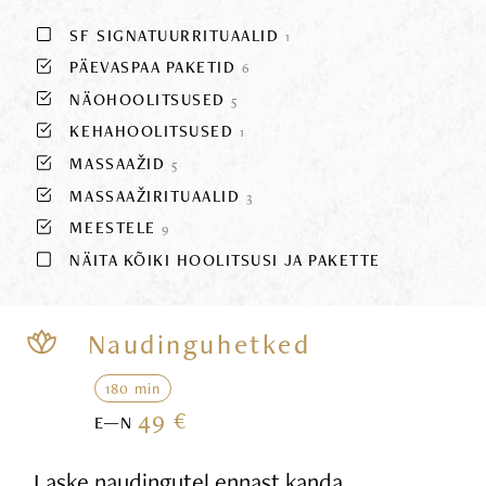
SF SIGNATUURRITUAALID
1
PÄEVASPAA PAKETID
6
NÄOHOOLITSUSED
5
KEHAHOOLITSUSED
1
MASSAAŽID
5
MASSAAŽIRITUAALID
3
MEESTELE
9
NÄITA KÕIKI HOOLITSUSI JA PAKETTE
Naudinguhetked
180 min
49 €
E—N
Laske naudingutel ennast kanda,