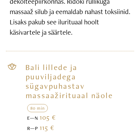
dekolteepiirkonnas. Ridoki rullikuga
massaaž silub ja eemaldab nahast toksiinid.
Lisaks pakub see ilurituaal hoolt
käsivartele ja säärtele.
Bali lillede ja
puuviljadega
sügavpuhastav
massaažirituaal näole
80 min
105 €
E—N
115 €
R—P