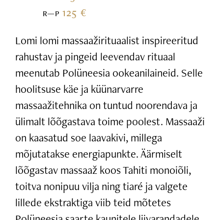
125 €
R—P
Lomi lomi massaažirituaalist inspireeritud
rahustav ja pingeid leevendav rituaal
meenutab Polüneesia ookeanilaineid. Selle
hoolitsuse käe ja küünarvarre
massaažitehnika on tuntud noorendava ja
ülimalt lõõgastava toime poolest. Massaaži
on kaasatud soe laavakivi, millega
mõjutatakse energiapunkte. Äärmiselt
lõõgastav massaaž koos Tahiti monoiõli,
toitva nonipuu vilja ning tiaré ja valgete
lillede ekstraktiga viib teid mõtetes
Polüneesia saarte kaunitele liivarandadele.