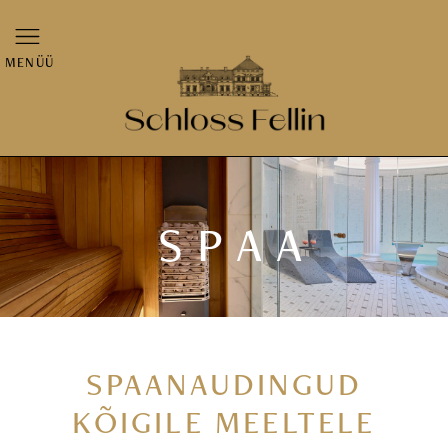
MENÜÜ
SPAA
SPAANAUDINGUD
KÕIGILE MEELTELE