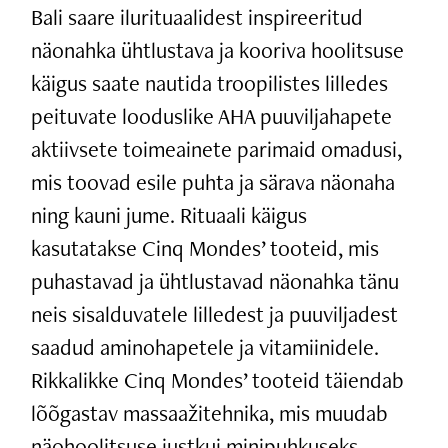
Bali saare ilurituaalidest inspireeritud
näonahka ühtlustava ja kooriva hoolitsuse
käigus saate nautida troopilistes lilledes
peituvate looduslike AHA puuviljahapete
aktiivsete toimeainete parimaid omadusi,
mis toovad esile puhta ja särava näonaha
ning kauni jume. Rituaali käigus
kasutatakse Cinq Mondes’ tooteid, mis
puhastavad ja ühtlustavad näonahka tänu
neis sisalduvatele lilledest ja puuviljadest
saadud aminohapetele ja vitamiinidele.
Rikkalikke Cinq Mondes’ tooteid täiendab
lõõgastav massaažitehnika, mis muudab
näohoolitsuse justkui minipuhkuseks.