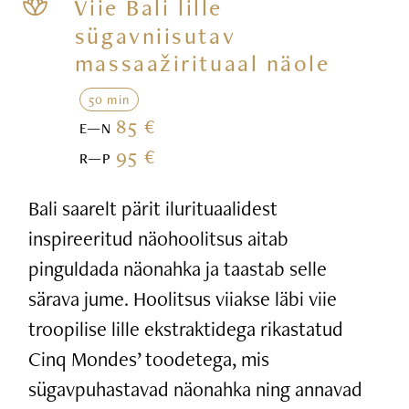
Viie Bali lille
sügavniisutav
massaažirituaal näole
50 min
85 €
E—N
95 €
R—P
Bali saarelt pärit ilurituaalidest
inspireeritud näohoolitsus aitab
pinguldada näonahka ja taastab selle
särava jume. Hoolitsus viiakse läbi viie
troopilise lille ekstraktidega rikastatud
Cinq Mondes’ toodetega, mis
sügavpuhastavad näonahka ning annavad