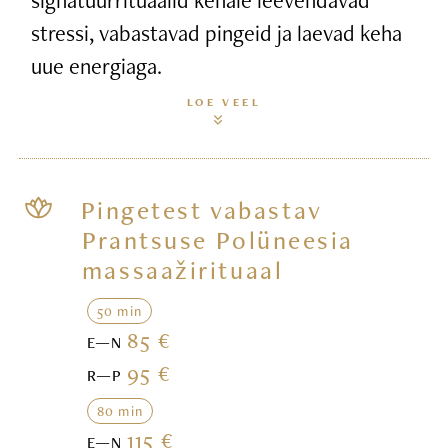
stressi, vabastavad pingeid ja laevad keha
uue energiaga.
LOE VEEL
Pingetest vabastav
Prantsuse Polüneesia
massaažirituaal
50 min
85 €
E—N
95 €
R—P
80 min
115 €
E—N