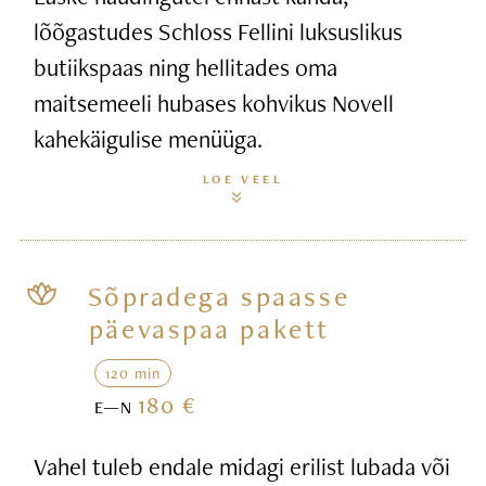
lõõgastudes Schloss Fellini luksuslikus
butiikspaas ning hellitades oma
maitsemeeli hubases kohvikus Novell
kahekäigulise menüüga.
LOE VEEL
Sõpradega spaasse
päevaspaa pakett
120 min
180 €
E—N
Vahel tuleb endale midagi erilist lubada või