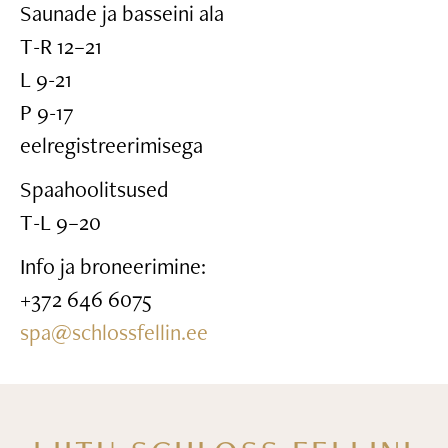
Saunade ja basseini ala
T-R 12–21
L 9-21
P 9-17
eelregistreerimisega
Spaahoolitsused
T-L 9–20
Info ja broneerimine:
+372 646 6075
spa@schlossfellin.ee