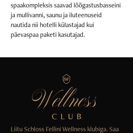
spaakompleksis saavad lõõgastusbasseini
ja mullivanni, saunu ja iluteenuseid
nautida nii hotelli külastajad kui
päevaspaa paketi kasutajad.
Liitu Schloss Fellini Wellness klubiga. Saa