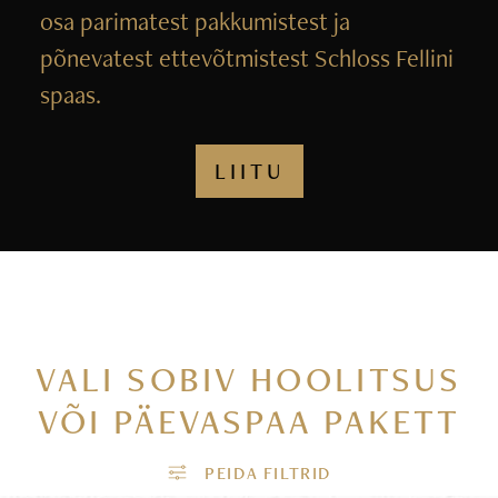
osa parimatest pakkumistest ja
põnevatest ettevõtmistest Schloss Fellini
spaas.
LIITU
VALI SOBIV HOOLITSUS
VÕI PÄEVASPAA PAKETT