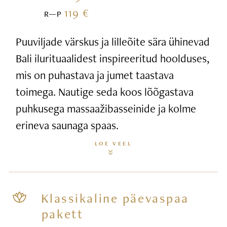
119 €
R—P
Puuviljade värskus ja lilleõite sära ühinevad
Bali ilurituaalidest inspireeritud hoolduses,
mis on puhastava ja jumet taastava
toimega. Nautige seda koos lõõgastava
puhkusega massaažibasseinide ja kolme
erineva saunaga spaas.
LOE VEEL
Klassikaline päevaspaa
pakett