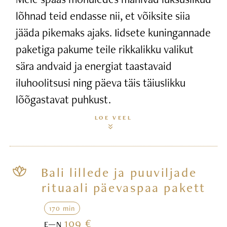
lõhnad teid endasse nii, et võiksite siia
jääda pikemaks ajaks. Iidsete kuningannade
paketiga pakume teile rikkalikku valikut
sära andvaid ja energiat taastavaid
iluhoolitsusi ning päeva täis täiuslikku
lõõgastavat puhkust.
LOE VEEL
Bali lillede ja puuviljade
rituaali päevaspaa pakett
170 min
109 €
E—N