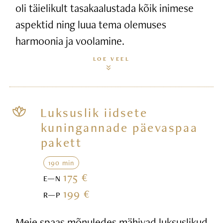
oli täielikult tasakaalustada kõik inimese
aspektid ning luua tema olemuses
harmoonia ja voolamine.
LOE VEEL
Luksuslik iidsete
kuningannade päevaspaa
pakett
190 min
175 €
E—N
199 €
R—P
Meie spaas mõnuledes mähivad luksuslikud