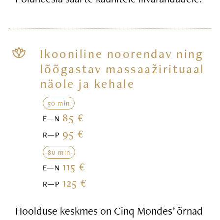
Ikooniline noorendav ning
lõõgastav massaažirituaal
näole ja kehale
50 min
85 €
E—N
95 €
R—P
80 min
115 €
E—N
125 €
R—P
Hoolduse keskmes on Cinq Mondes’ õrnad