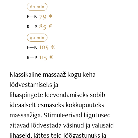
60 min
79 €
E—N
85 €
R—P
90 min
105 €
E—N
115 €
R—P
Klassikaline massaaž kogu keha
lõdvestamiseks ja
lihaspingete leevendamiseks sobib
ideaalselt esmaseks kokkupuuteks
massaažiga. Stimuleerivad liigutused
aitavad lõdvestada väsinud ja valusaid
lihaseid, jättes teid lõõgastunuks ja