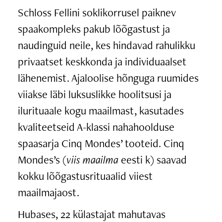
Schloss Fellini soklikorrusel paiknev
spaakompleks pakub lõõgastust ja
naudinguid neile, kes hindavad rahulikku
privaatset keskkonda ja individuaalset
lähenemist. Ajaloolise hõnguga ruumides
viiakse läbi luksuslikke hoolitsusi ja
ilurituaale kogu maailmast, kasutades
kvaliteetseid A-klassi nahahoolduse
spaasarja Cinq Mondes’ tooteid. Cinq
Mondes’s (
viis maailma
eesti k) saavad
kokku lõõgastusrituaalid viiest
maailmajaost.
Hubases, 22 külastajat mahutavas