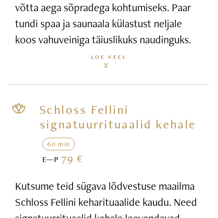
võtta aega sõpradega kohtumiseks. Paar
tundi spaa ja saunaala külastust neljale
koos vahuveiniga täiuslikuks naudinguks.
LOE VEEL
Schloss Fellini
signatuurrituaalid kehale
60 min
79 €
E—P
Kutsume teid sügava lõdvestuse maailma
Schloss Fellini keharituaalide kaudu. Need
signatuurrituaalid kehale leevendavad