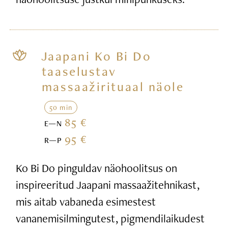
Jaapani Ko Bi Do
taaselustav
massaažirituaal näole
50 min
85 €
E—N
95 €
R—P
Ko Bi Do pinguldav näohoolitsus on
inspireeritud Jaapani massaažitehnikast,
mis aitab vabaneda esimestest
vananemisilmingutest, pigmendilaikudest