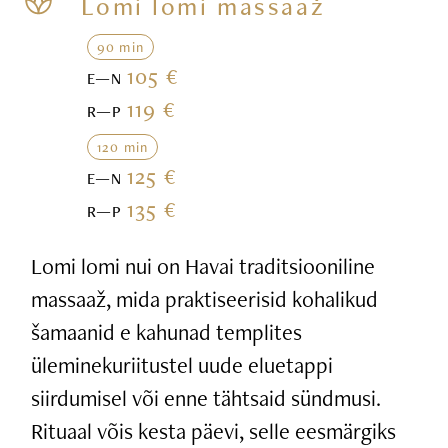
Lomi lomi massaaž
90 min
105 €
E—N
119 €
R—P
120 min
125 €
E—N
135 €
R—P
Lomi lomi nui on Havai traditsiooniline
massaaž, mida praktiseerisid kohalikud
šamaanid e kahunad templites
üleminekuriitustel uude eluetappi
siirdumisel või enne tähtsaid sündmusi.
Rituaal võis kesta päevi, selle eesmärgiks