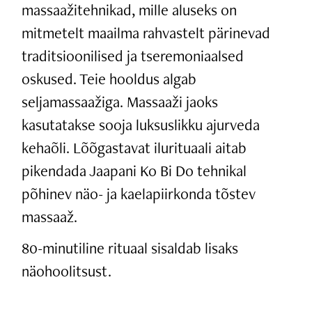
massaažitehnikad, mille aluseks on
mitmetelt maailma rahvastelt pärinevad
traditsioonilised ja tseremoniaalsed
oskused. Teie hooldus algab
seljamassaažiga. Massaaži jaoks
kasutatakse sooja luksuslikku ajurveda
kehaõli. Lõõgastavat ilurituaali aitab
pikendada Jaapani Ko Bi Do tehnikal
põhinev näo- ja kaelapiirkonda tõstev
massaaž.
80-minutiline rituaal sisaldab lisaks
näohoolitsust.