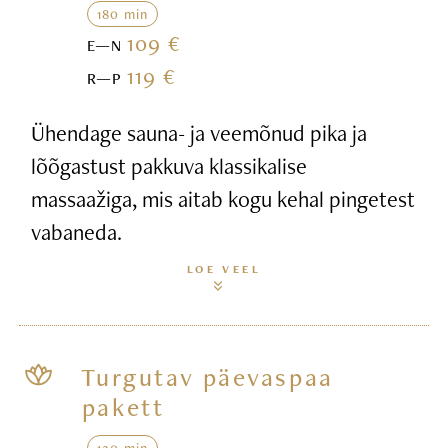
180 min
109 €
E—N
119 €
R—P
Ühendage sauna- ja veemõnud pika ja
lõõgastust pakkuva klassikalise
massaažiga, mis aitab kogu kehal pingetest
vabaneda.
LOE VEEL
Turgutav päevaspaa
pakett
120 min