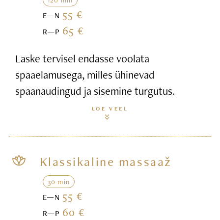
55 €
E—N
65 €
R—P
Laske tervisel endasse voolata
spaaelamusega, milles ühinevad
spaanaudingud ja sisemine turgutus.
LOE VEEL
Klassikaline massaaž
30 min
55 €
E—N
60 €
R—P