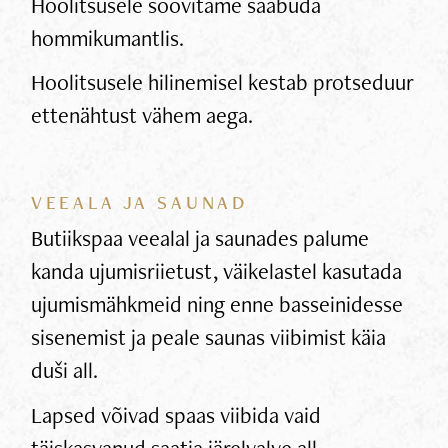
Hoolitsusele soovitame saabuda
hommikumantlis.
Hoolitsusele hilinemisel kestab protseduur
ettenähtust vähem aega.
VEEALA JA SAUNAD
Butiikspaa veealal ja saunades palume
kanda ujumisriietust, väikelastel kasutada
ujumismähkmeid ning enne basseinidesse
sisenemist ja peale saunas viibimist käia
duši all.
Lapsed võivad spaas viibida vaid
täiskasvanud saatja järelvalve all.