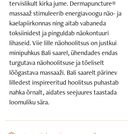
tervislikult kirka jume. Dermapuncture®
massaaž stimuleerib energiavoogu näo- ja
kaelapiirkonnas ning aitab vabaneda
toksiinidest ja pinguldab näokontuuri
lihaseid. Viie lille näohoolitsus on justkui
minipuhkus Bali saarel, ühendades endas
turgutava näohoolitsuse ja tõeliselt
lõõgastava massaaži. Bali saarelt pärinev
lilledest inspireeritud hoolitsus puhastab
nahka õrnalt, aidates seejuures taastada
loomuliku sära.