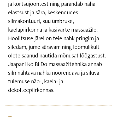
ja kortsujoontest ning parandab naha
elastsust ja sära, keskendudes
silmakontuuri, suu ümbruse,
kaelapiirkonna ja käsivarte massaažile.
Hoolitsuse järel on teie nahk pringim ja
siledam, jume säravam ning loomulikult
olete saanud nautida mõnusat lõõgastust.
Jaapani Ko Bi Do massaažitehnika annab
silmnähtava nahka noorendava ja siluva
tulemuse näo-, kaela- ja
dekolteepiirkonnas.