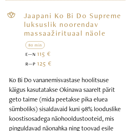
Jaapani Ko Bi Do Supreme
luksuslik noorendav
massaažirituaal näole
80 min
115 €
E—N
125 €
R—P
Ko Bi Do vananemisvastase hoolitsuse
käigus kasutatakse Okinawa saarelt pärit
geto taime (mida peetakse pika eluea
sümboliks) sisaldavaid kuni 98% looduslike
koostisosadega näohooldustooteid, mis
pinguldavad näonahka ning toovad esile