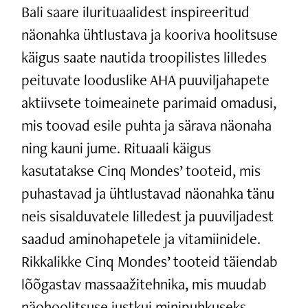
Bali saare ilurituaalidest inspireeritud
näonahka ühtlustava ja kooriva hoolitsuse
käigus saate nautida troopilistes lilledes
peituvate looduslike AHA puuviljahapete
aktiivsete toimeainete parimaid omadusi,
mis toovad esile puhta ja särava näonaha
ning kauni jume. Rituaali käigus
kasutatakse Cinq Mondes’ tooteid, mis
puhastavad ja ühtlustavad näonahka tänu
neis sisalduvatele lilledest ja puuviljadest
saadud aminohapetele ja vitamiinidele.
Rikkalikke Cinq Mondes’ tooteid täiendab
lõõgastav massaažitehnika, mis muudab
näohoolitsuse justkui minipuhkuseks.