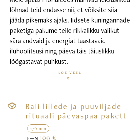
lõhnad teid endasse nii, et võiksite siia
jääda pikemaks ajaks. Iidsete kuningannade
paketiga pakume teile rikkalikku valikut
sära andvaid ja energiat taastavaid
iluhoolitsusi ning päeva täis täiuslikku
lõõgastavat puhkust.
LOE VEEL
Bali lillede ja puuviljade
rituaali päevaspaa pakett
170 min
109 €
E—N