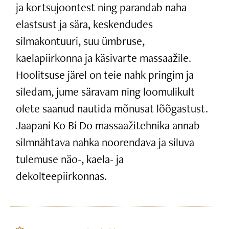
ja kortsujoontest ning parandab naha
elastsust ja sära, keskendudes
silmakontuuri, suu ümbruse,
kaelapiirkonna ja käsivarte massaažile.
Hoolitsuse järel on teie nahk pringim ja
siledam, jume säravam ning loomulikult
olete saanud nautida mõnusat lõõgastust.
Jaapani Ko Bi Do massaažitehnika annab
silmnähtava nahka noorendava ja siluva
tulemuse näo-, kaela- ja
dekolteepiirkonnas.