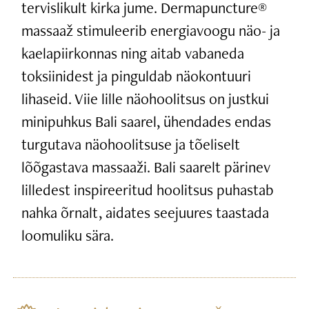
tervislikult kirka jume. Dermapuncture®
massaaž stimuleerib energiavoogu näo- ja
kaelapiirkonnas ning aitab vabaneda
toksiinidest ja pinguldab näokontuuri
lihaseid. Viie lille näohoolitsus on justkui
minipuhkus Bali saarel, ühendades endas
turgutava näohoolitsuse ja tõeliselt
lõõgastava massaaži. Bali saarelt pärinev
lilledest inspireeritud hoolitsus puhastab
nahka õrnalt, aidates seejuures taastada
loomuliku sära.