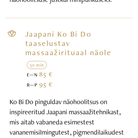
Jaapani Ko Bi Do
taaselustav
massaažirituaal näole
50 min
85 €
E—N
95 €
R—P
Ko Bi Do pinguldav näohoolitsus on
inspireeritud Jaapani massaažitehnikast,
mis aitab vabaneda esimestest
vananemisilmingutest, pigmendilaikudest