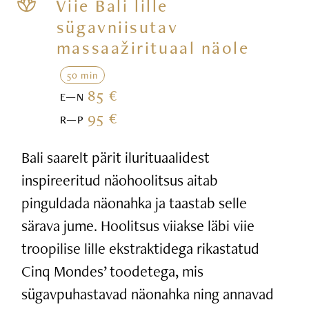
Viie Bali lille
sügavniisutav
massaažirituaal näole
50 min
85 €
E—N
95 €
R—P
Bali saarelt pärit ilurituaalidest
inspireeritud näohoolitsus aitab
pinguldada näonahka ja taastab selle
särava jume. Hoolitsus viiakse läbi viie
troopilise lille ekstraktidega rikastatud
Cinq Mondes’ toodetega, mis
sügavpuhastavad näonahka ning annavad