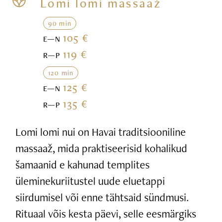
Lomi lomi massaaž
90 min
105 €
E—N
119 €
R—P
120 min
125 €
E—N
135 €
R—P
Lomi lomi nui on Havai traditsiooniline
massaaž, mida praktiseerisid kohalikud
šamaanid e kahunad templites
üleminekuriitustel uude eluetappi
siirdumisel või enne tähtsaid sündmusi.
Rituaal võis kesta päevi, selle eesmärgiks