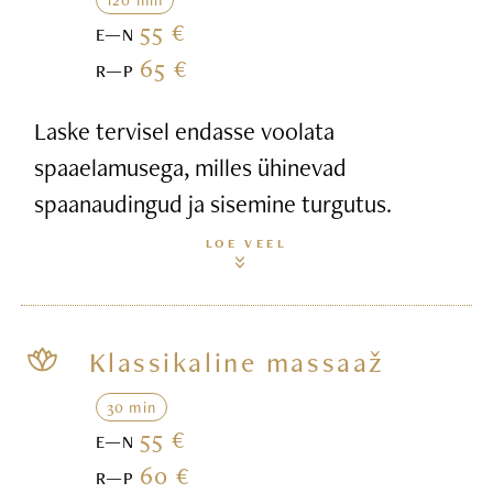
55 €
E—N
65 €
R—P
Laske tervisel endasse voolata
spaaelamusega, milles ühinevad
spaanaudingud ja sisemine turgutus.
LOE VEEL
Klassikaline massaaž
30 min
55 €
E—N
60 €
R—P