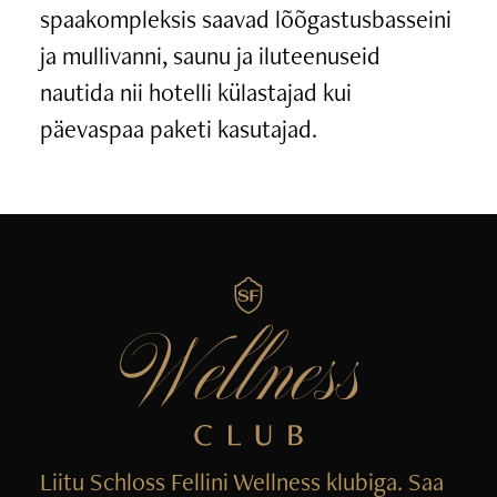
spaakompleksis saavad lõõgastusbasseini
ja mullivanni, saunu ja iluteenuseid
nautida nii hotelli külastajad kui
päevaspaa paketi kasutajad.
Liitu Schloss Fellini Wellness klubiga. Saa