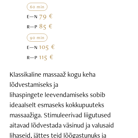
60 min
79 €
E—N
85 €
R—P
90 min
105 €
E—N
115 €
R—P
Klassikaline massaaž kogu keha
lõdvestamiseks ja
lihaspingete leevendamiseks sobib
ideaalselt esmaseks kokkupuuteks
massaažiga. Stimuleerivad liigutused
aitavad lõdvestada väsinud ja valusaid
lihaseid, jättes teid lõõgastunuks ja