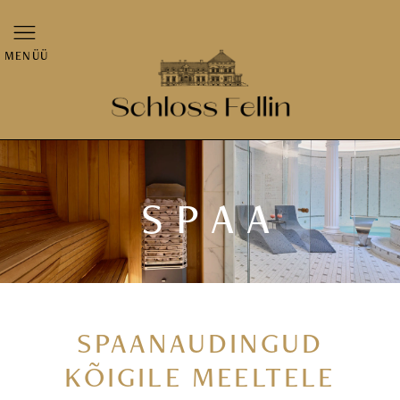
MENÜÜ
SPAA
SPAANAUDINGUD
KÕIGILE MEELTELE