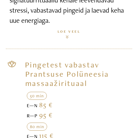
stressi, vabastavad pingeid ja laevad keha
uue energiaga.
LOE VEEL
Pingetest vabastav
Prantsuse Polüneesia
massaažirituaal
50 min
85 €
E—N
95 €
R—P
80 min
115 €
E—N