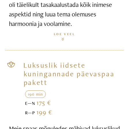
oli täielikult tasakaalustada kõik inimese
aspektid ning luua tema olemuses
harmoonia ja voolamine.
LOE VEEL
Luksuslik iidsete
kuningannade päevaspaa
pakett
190 min
175 €
E—N
199 €
R—P
Meie spaas mõnuledes mähivad luksuslikud