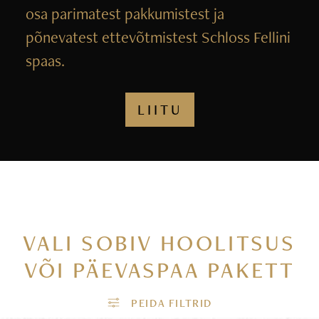
osa parimatest pakkumistest ja
põnevatest ettevõtmistest Schloss Fellini
spaas.
LIITU
VALI SOBIV HOOLITSUS
VÕI PÄEVASPAA PAKETT