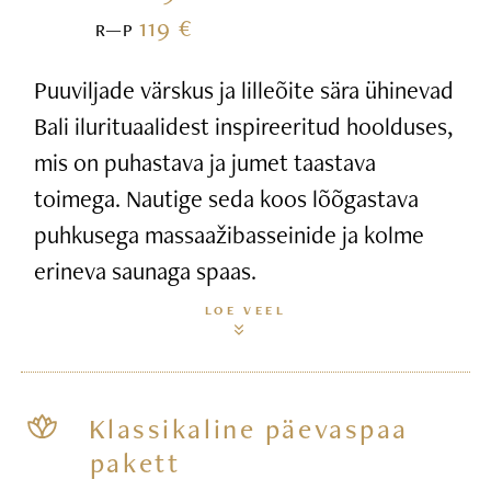
119 €
R—P
Puuviljade värskus ja lilleõite sära ühinevad
Bali ilurituaalidest inspireeritud hoolduses,
mis on puhastava ja jumet taastava
toimega. Nautige seda koos lõõgastava
puhkusega massaažibasseinide ja kolme
erineva saunaga spaas.
LOE VEEL
Klassikaline päevaspaa
pakett