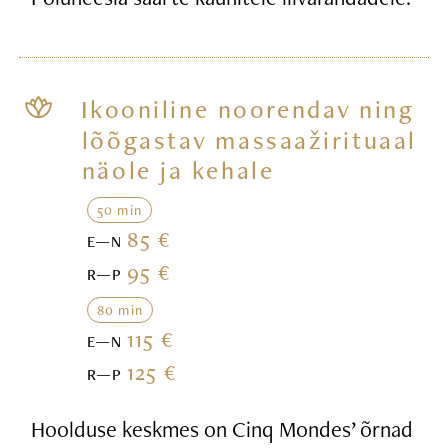
Ikooniline noorendav ning
lõõgastav massaažirituaal
näole ja kehale
50 min
85 €
E—N
95 €
R—P
80 min
115 €
E—N
125 €
R—P
Hoolduse keskmes on Cinq Mondes’ õrnad