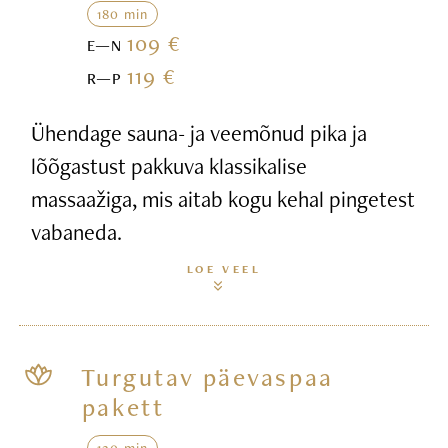
180 min
109 €
E—N
119 €
R—P
Ühendage sauna- ja veemõnud pika ja
lõõgastust pakkuva klassikalise
massaažiga, mis aitab kogu kehal pingetest
vabaneda.
LOE VEEL
Turgutav päevaspaa
pakett
120 min