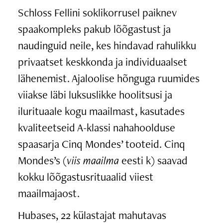
Schloss Fellini soklikorrusel paiknev
spaakompleks pakub lõõgastust ja
naudinguid neile, kes hindavad rahulikku
privaatset keskkonda ja individuaalset
lähenemist. Ajaloolise hõnguga ruumides
viiakse läbi luksuslikke hoolitsusi ja
ilurituaale kogu maailmast, kasutades
kvaliteetseid A-klassi nahahoolduse
spaasarja Cinq Mondes’ tooteid. Cinq
Mondes’s (
viis maailma
eesti k) saavad
kokku lõõgastusrituaalid viiest
maailmajaost.
Hubases, 22 külastajat mahutavas