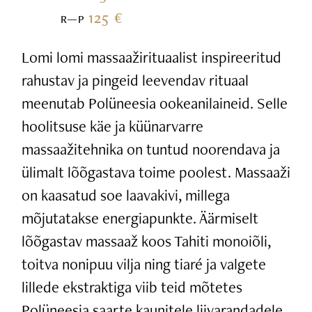
125 €
R—P
Lomi lomi massaažirituaalist inspireeritud
rahustav ja pingeid leevendav rituaal
meenutab Polüneesia ookeanilaineid. Selle
hoolitsuse käe ja küünarvarre
massaažitehnika on tuntud noorendava ja
ülimalt lõõgastava toime poolest. Massaaži
on kaasatud soe laavakivi, millega
mõjutatakse energiapunkte. Äärmiselt
lõõgastav massaaž koos Tahiti monoiõli,
toitva nonipuu vilja ning tiaré ja valgete
lillede ekstraktiga viib teid mõtetes
Polüneesia saarte kaunitele liivarandadele.