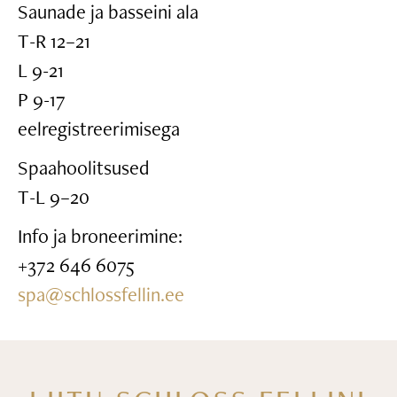
Saunade ja basseini ala
T-R 12–21
L 9-21
P 9-17
eelregistreerimisega
Spaahoolitsused
T-L 9–20
Info ja broneerimine:
+372 646 6075
spa@schlossfellin.ee