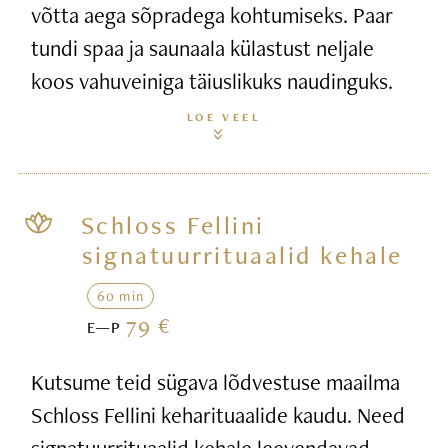
võtta aega sõpradega kohtumiseks. Paar
tundi spaa ja saunaala külastust neljale
koos vahuveiniga täiuslikuks naudinguks.
LOE VEEL
Schloss Fellini
signatuurrituaalid kehale
60 min
79 €
E—P
Kutsume teid sügava lõdvestuse maailma
Schloss Fellini keharituaalide kaudu. Need
signatuurrituaalid kehale leevendavad