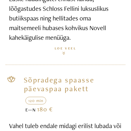
lõõgastudes Schloss Fellini luksuslikus
butiikspaas ning hellitades oma
maitsemeeli hubases kohvikus Novell
kahekäigulise menüüga.
LOE VEEL
Sõpradega spaasse
päevaspaa pakett
120 min
180 €
E—N
Vahel tuleb endale midagi erilist lubada või