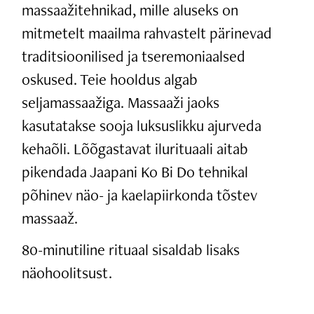
massaažitehnikad, mille aluseks on
mitmetelt maailma rahvastelt pärinevad
traditsioonilised ja tseremoniaalsed
oskused. Teie hooldus algab
seljamassaažiga. Massaaži jaoks
kasutatakse sooja luksuslikku ajurveda
kehaõli. Lõõgastavat ilurituaali aitab
pikendada Jaapani Ko Bi Do tehnikal
põhinev näo- ja kaelapiirkonda tõstev
massaaž.
80-minutiline rituaal sisaldab lisaks
näohoolitsust.