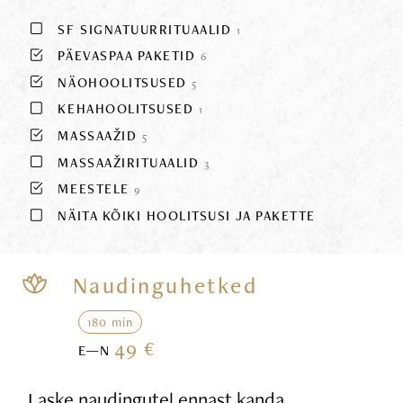
SF SIGNATUURRITUAALID
1
PÄEVASPAA PAKETID
6
NÄOHOOLITSUSED
5
KEHAHOOLITSUSED
1
MASSAAŽID
5
MASSAAŽIRITUAALID
3
MEESTELE
9
NÄITA KÕIKI HOOLITSUSI JA PAKETTE
Naudinguhetked
180 min
49 €
E—N
Laske naudingutel ennast kanda,