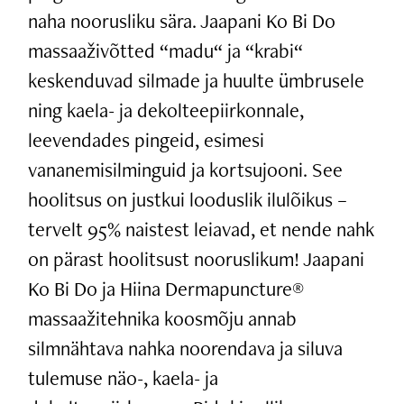
naha noorusliku sära. Jaapani Ko Bi Do
massaaživõtted “madu“ ja “krabi“
keskenduvad silmade ja huulte ümbrusele
ning kaela- ja dekolteepiirkonnale,
leevendades pingeid, esimesi
vananemisilminguid ja kortsujooni. See
hoolitsus on justkui looduslik ilulõikus –
tervelt 95% naistest leiavad, et nende nahk
on pärast hoolitsust nooruslikum! Jaapani
Ko Bi Do ja Hiina Dermapuncture®
massaažitehnika koosmõju annab
silmnähtava nahka noorendava ja siluva
tulemuse näo-, kaela- ja