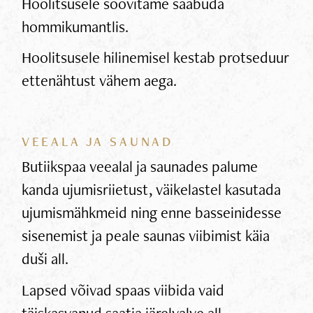
Hoolitsusele soovitame saabuda
hommikumantlis.
Hoolitsusele hilinemisel kestab protseduur
ettenähtust vähem aega.
VEEALA JA SAUNAD
Butiikspaa veealal ja saunades palume
kanda ujumisriietust, väikelastel kasutada
ujumismähkmeid ning enne basseinidesse
sisenemist ja peale saunas viibimist käia
duši all.
Lapsed võivad spaas viibida vaid
täiskasvanud saatja järelvalve all.