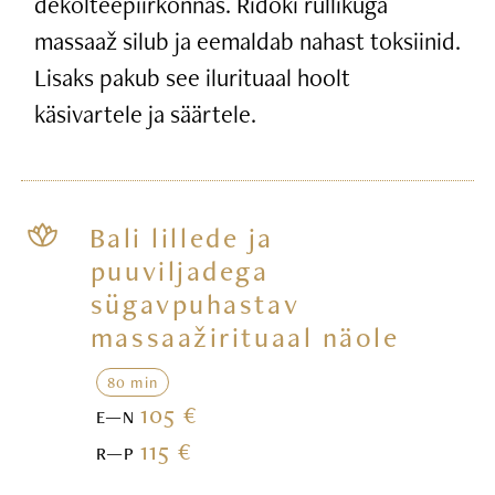
dekolteepiirkonnas. Ridoki rullikuga
massaaž silub ja eemaldab nahast toksiinid.
Lisaks pakub see ilurituaal hoolt
käsivartele ja säärtele.
Bali lillede ja
puuviljadega
sügavpuhastav
massaažirituaal näole
80 min
105 €
E—N
115 €
R—P