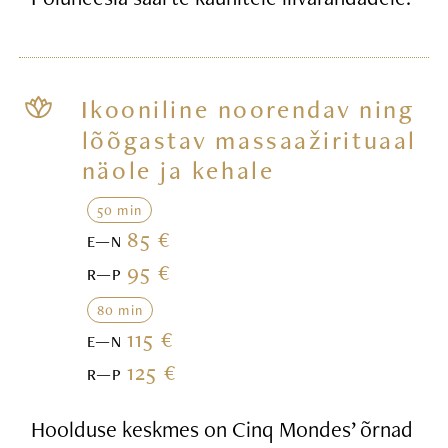
Ikooniline noorendav ning
lõõgastav massaažirituaal
näole ja kehale
50 min
85 €
E—N
95 €
R—P
80 min
115 €
E—N
125 €
R—P
Hoolduse keskmes on Cinq Mondes’ õrnad