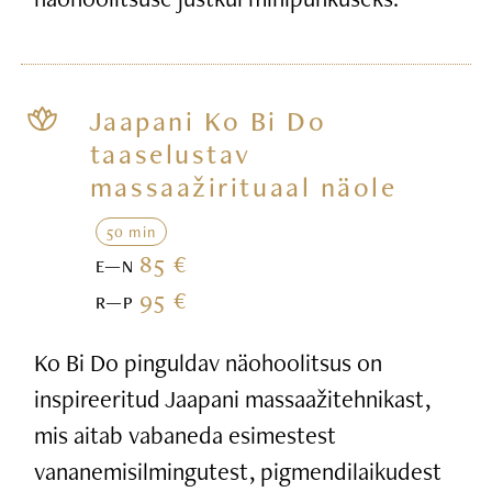
Jaapani Ko Bi Do
taaselustav
massaažirituaal näole
50 min
85 €
E—N
95 €
R—P
Ko Bi Do pinguldav näohoolitsus on
inspireeritud Jaapani massaažitehnikast,
mis aitab vabaneda esimestest
vananemisilmingutest, pigmendilaikudest