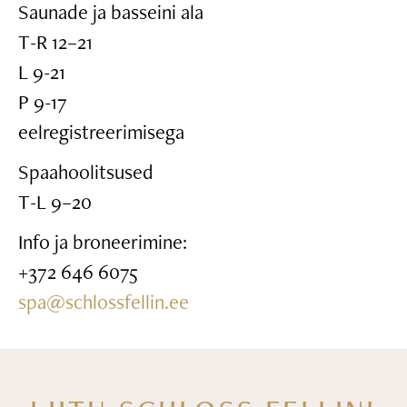
Saunade ja basseini ala
T-R 12–21
L 9-21
P 9-17
eelregistreerimisega
Spaahoolitsused
T-L 9–20
Info ja broneerimine:
+372 646 6075
spa@schlossfellin.ee