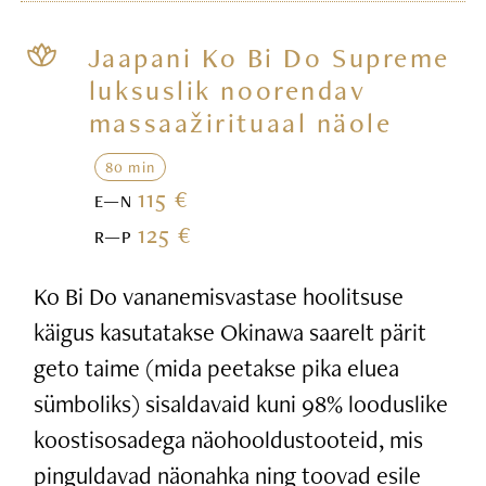
Jaapani Ko Bi Do Supreme
luksuslik noorendav
massaažirituaal näole
80 min
115 €
E—N
125 €
R—P
Ko Bi Do vananemisvastase hoolitsuse
käigus kasutatakse Okinawa saarelt pärit
geto taime (mida peetakse pika eluea
sümboliks) sisaldavaid kuni 98% looduslike
koostisosadega näohooldustooteid, mis
pinguldavad näonahka ning toovad esile