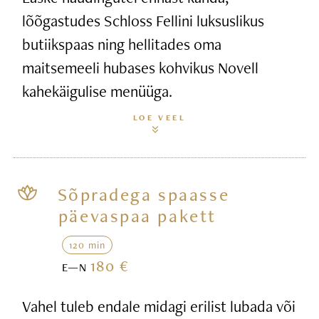
lõõgastudes Schloss Fellini luksuslikus
butiikspaas ning hellitades oma
maitsemeeli hubases kohvikus Novell
kahekäigulise menüüga.
LOE VEEL
Sõpradega spaasse
päevaspaa pakett
120 min
180 €
E—N
Vahel tuleb endale midagi erilist lubada või