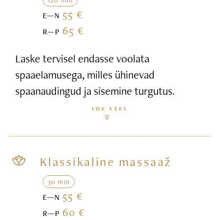
55 €
E—N
65 €
R—P
Laske tervisel endasse voolata
spaaelamusega, milles ühinevad
spaanaudingud ja sisemine turgutus.
LOE VEEL
Klassikaline massaaž
30 min
55 €
E—N
60 €
R—P