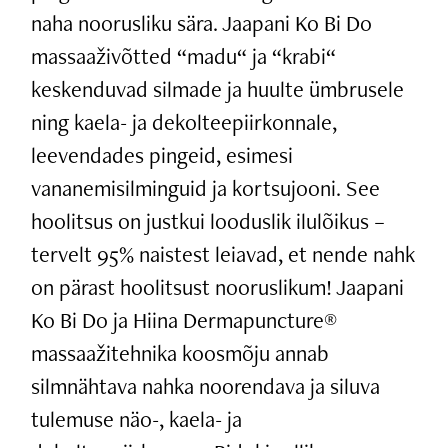
naha noorusliku sära. Jaapani Ko Bi Do
massaaživõtted “madu“ ja “krabi“
keskenduvad silmade ja huulte ümbrusele
ning kaela- ja dekolteepiirkonnale,
leevendades pingeid, esimesi
vananemisilminguid ja kortsujooni. See
hoolitsus on justkui looduslik ilulõikus –
tervelt 95% naistest leiavad, et nende nahk
on pärast hoolitsust nooruslikum! Jaapani
Ko Bi Do ja Hiina Dermapuncture®
massaažitehnika koosmõju annab
silmnähtava nahka noorendava ja siluva
tulemuse näo-, kaela- ja