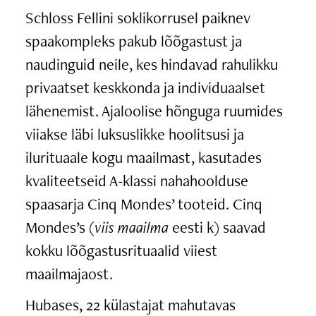
Schloss Fellini soklikorrusel paiknev
spaakompleks pakub lõõgastust ja
naudinguid neile, kes hindavad rahulikku
privaatset keskkonda ja individuaalset
lähenemist. Ajaloolise hõnguga ruumides
viiakse läbi luksuslikke hoolitsusi ja
ilurituaale kogu maailmast, kasutades
kvaliteetseid A-klassi nahahoolduse
spaasarja Cinq Mondes’ tooteid. Cinq
Mondes’s (
viis maailma
eesti k) saavad
kokku lõõgastusrituaalid viiest
maailmajaost.
Hubases, 22 külastajat mahutavas