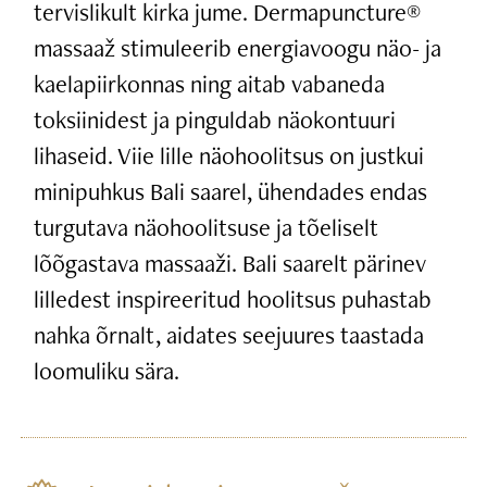
tervislikult kirka jume. Dermapuncture®
massaaž stimuleerib energiavoogu näo- ja
kaelapiirkonnas ning aitab vabaneda
toksiinidest ja pinguldab näokontuuri
lihaseid. Viie lille näohoolitsus on justkui
minipuhkus Bali saarel, ühendades endas
turgutava näohoolitsuse ja tõeliselt
lõõgastava massaaži. Bali saarelt pärinev
lilledest inspireeritud hoolitsus puhastab
nahka õrnalt, aidates seejuures taastada
loomuliku sära.