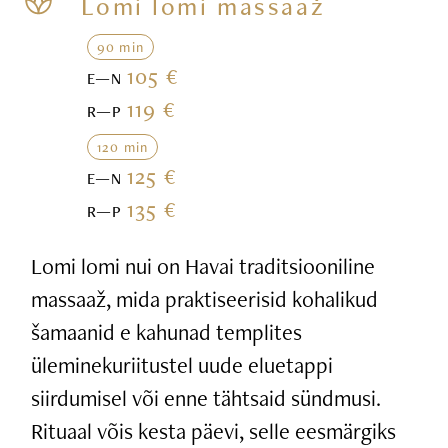
Lomi lomi massaaž
90 min
105 €
E—N
119 €
R—P
120 min
125 €
E—N
135 €
R—P
Lomi lomi nui on Havai traditsiooniline
massaaž, mida praktiseerisid kohalikud
šamaanid e kahunad templites
üleminekuriitustel uude eluetappi
siirdumisel või enne tähtsaid sündmusi.
Rituaal võis kesta päevi, selle eesmärgiks