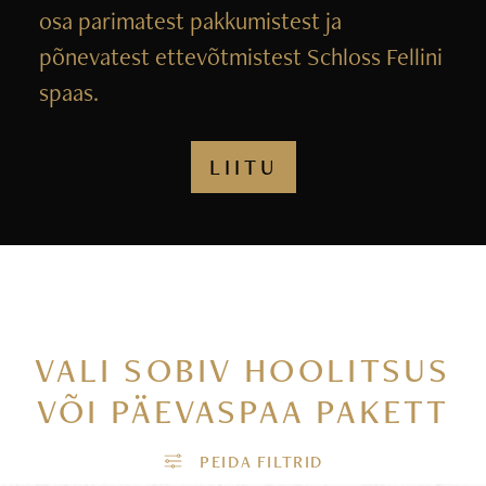
osa parimatest pakkumistest ja
põnevatest ettevõtmistest Schloss Fellini
spaas.
LIITU
VALI SOBIV HOOLITSUS
VÕI PÄEVASPAA PAKETT