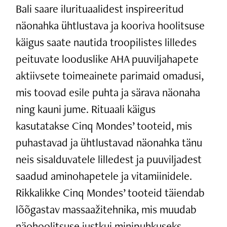
Bali saare ilurituaalidest inspireeritud
näonahka ühtlustava ja kooriva hoolitsuse
käigus saate nautida troopilistes lilledes
peituvate looduslike AHA puuviljahapete
aktiivsete toimeainete parimaid omadusi,
mis toovad esile puhta ja särava näonaha
ning kauni jume. Rituaali käigus
kasutatakse Cinq Mondes’ tooteid, mis
puhastavad ja ühtlustavad näonahka tänu
neis sisalduvatele lilledest ja puuviljadest
saadud aminohapetele ja vitamiinidele.
Rikkalikke Cinq Mondes’ tooteid täiendab
lõõgastav massaažitehnika, mis muudab
näohoolitsuse justkui minipuhkuseks.