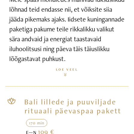
lõhnad teid endasse nii, et võiksite siia
jääda pikemaks ajaks. Iidsete kuningannade
paketiga pakume teile rikkalikku valikut
sära andvaid ja energiat taastavaid
iluhoolitsusi ning päeva täis täiuslikku
lõõgastavat puhkust.
LOE VEEL
Bali lillede ja puuviljade
rituaali päevaspaa pakett
170 min
109 €
E—N