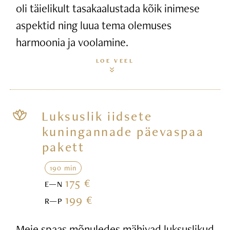
oli täielikult tasakaalustada kõik inimese
aspektid ning luua tema olemuses
harmoonia ja voolamine.
LOE VEEL
Luksuslik iidsete
kuningannade päevaspaa
pakett
190 min
175 €
E—N
199 €
R—P
Meie spaas mõnuledes mähivad luksuslikud