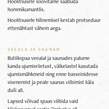
Hoolitsusele soovitame saabuda
hommikumantlis.
Hoolitsusele hilinemisel kestab protseduur
ettenähtust vähem aega.
VEEALA JA SAUNAD
Butiikspaa veealal ja saunades palume
kanda ujumisriietust, väikelastel kasutada
ujumismähkmeid ning enne basseinidesse
sisenemist ja peale saunas viibimist käia
duši all.
Lapsed võivad spaas viibida vaid
täiskasvanud saatja järelvalve all.