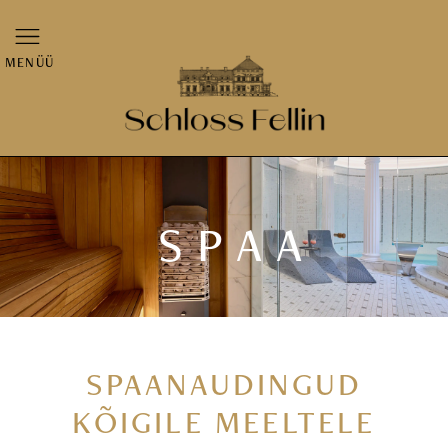
MENÜÜ
SPAA
SPAANAUDINGUD
KÕIGILE MEELTELE