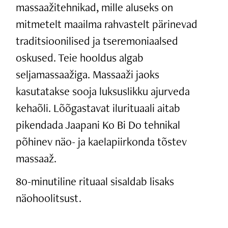
massaažitehnikad, mille aluseks on
mitmetelt maailma rahvastelt pärinevad
traditsioonilised ja tseremoniaalsed
oskused. Teie hooldus algab
seljamassaažiga. Massaaži jaoks
kasutatakse sooja luksuslikku ajurveda
kehaõli. Lõõgastavat ilurituaali aitab
pikendada Jaapani Ko Bi Do tehnikal
põhinev näo- ja kaelapiirkonda tõstev
massaaž.
80-minutiline rituaal sisaldab lisaks
näohoolitsust.