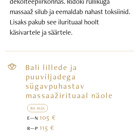
dekolteepiirkonnas. Ridoki rullikuga
massaaž silub ja eemaldab nahast toksiinid.
Lisaks pakub see ilurituaal hoolt
käsivartele ja säärtele.
Bali lillede ja
puuviljadega
sügavpuhastav
massaažirituaal näole
80 min
105 €
E—N
115 €
R—P