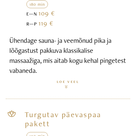
180 min
109 €
E—N
119 €
R—P
Ühendage sauna- ja veemõnud pika ja
lõõgastust pakkuva klassikalise
massaažiga, mis aitab kogu kehal pingetest
vabaneda.
LOE VEEL
Turgutav päevaspaa
pakett
120 min