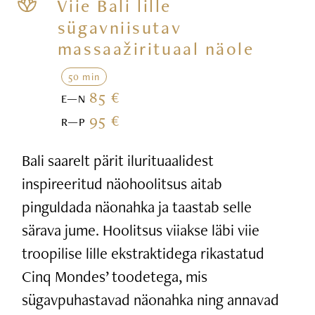
Viie Bali lille
sügavniisutav
massaažirituaal näole
50 min
85 €
E—N
95 €
R—P
Bali saarelt pärit ilurituaalidest
inspireeritud näohoolitsus aitab
pinguldada näonahka ja taastab selle
särava jume. Hoolitsus viiakse läbi viie
troopilise lille ekstraktidega rikastatud
Cinq Mondes’ toodetega, mis
sügavpuhastavad näonahka ning annavad