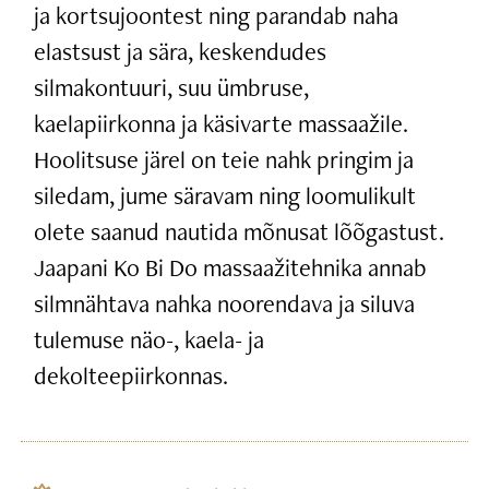
ja kortsujoontest ning parandab naha
elastsust ja sära, keskendudes
silmakontuuri, suu ümbruse,
kaelapiirkonna ja käsivarte massaažile.
Hoolitsuse järel on teie nahk pringim ja
siledam, jume säravam ning loomulikult
olete saanud nautida mõnusat lõõgastust.
Jaapani Ko Bi Do massaažitehnika annab
silmnähtava nahka noorendava ja siluva
tulemuse näo-, kaela- ja
dekolteepiirkonnas.