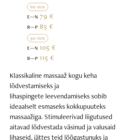
60 min
79 €
E—N
85 €
R—P
90 min
105 €
E—N
115 €
R—P
Klassikaline massaaž kogu keha
lõdvestamiseks ja
lihaspingete leevendamiseks sobib
ideaalselt esmaseks kokkupuuteks
massaažiga. Stimuleerivad liigutused
aitavad lõdvestada väsinud ja valusaid
lihaseid, jättes teid lõõgastunuks ja