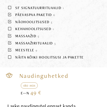
SF SIGNATUURRITUAALID
1
PÄEVASPAA PAKETID
6
NÄOHOOLITSUSED
5
KEHAHOOLITSUSED
1
MASSAAŽID
5
MASSAAŽIRITUAALID
3
MEESTELE
9
NÄITA KÕIKI HOOLITSUSI JA PAKETTE
Naudinguhetked
180 min
49 €
E—N
Laske naudingutel ennast kanda,