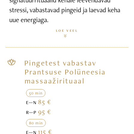
stressi, vabastavad pingeid ja laevad keha
uue energiaga.
LOE VEEL
Pingetest vabastav
Prantsuse Polüneesia
massaažirituaal
50 min
85 €
E—N
95 €
R—P
80 min
115 €
E—N