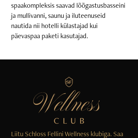
spaakompleksis saavad lõõgastusbasseini
ja mullivanni, saunu ja iluteenuseid
nautida nii hotelli külastajad kui
päevaspaa paketi kasutajad.
Liitu Schloss Fellini Wellness klubiga. Saa