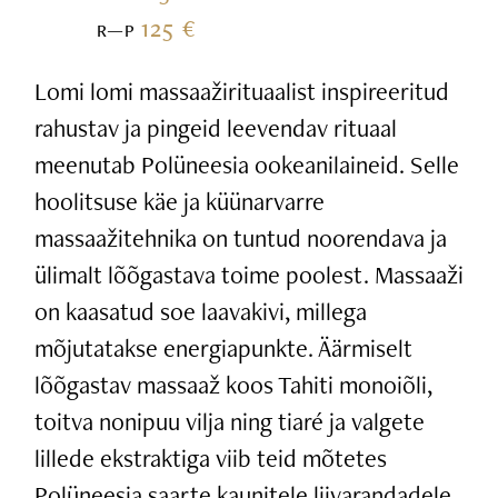
125 €
R—P
Lomi lomi massaažirituaalist inspireeritud
rahustav ja pingeid leevendav rituaal
meenutab Polüneesia ookeanilaineid. Selle
hoolitsuse käe ja küünarvarre
massaažitehnika on tuntud noorendava ja
ülimalt lõõgastava toime poolest. Massaaži
on kaasatud soe laavakivi, millega
mõjutatakse energiapunkte. Äärmiselt
lõõgastav massaaž koos Tahiti monoiõli,
toitva nonipuu vilja ning tiaré ja valgete
lillede ekstraktiga viib teid mõtetes
Polüneesia saarte kaunitele liivarandadele.