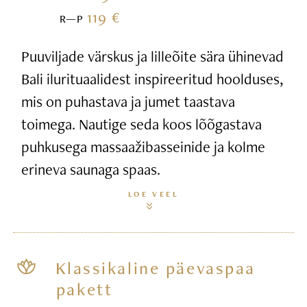
119 €
R—P
Puuviljade värskus ja lilleõite sära ühinevad
Bali ilurituaalidest inspireeritud hoolduses,
mis on puhastava ja jumet taastava
toimega. Nautige seda koos lõõgastava
puhkusega massaažibasseinide ja kolme
erineva saunaga spaas.
LOE VEEL
Klassikaline päevaspaa
pakett