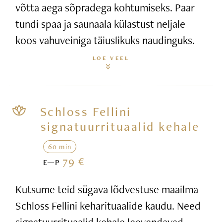
võtta aega sõpradega kohtumiseks. Paar
tundi spaa ja saunaala külastust neljale
koos vahuveiniga täiuslikuks naudinguks.
LOE VEEL
Schloss Fellini
signatuurrituaalid kehale
60 min
79 €
E—P
Kutsume teid sügava lõdvestuse maailma
Schloss Fellini keharituaalide kaudu. Need
signatuurrituaalid kehale leevendavad