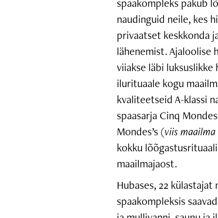
spaakompleks pakub lõ
naudinguid neile, kes h
privaatset keskkonda ja
lähenemist. Ajaloolise
viiakse läbi luksuslikke 
ilurituaale kogu maail
kvaliteetseid A-klassi 
spaasarja Cinq Mondes’
Mondes’s (
viis maailma
kokku lõõgastusrituaali
maailmajaost.
Hubases, 22 külastajat
spaakompleksis saavad
ja mullivanni, saunu ja 