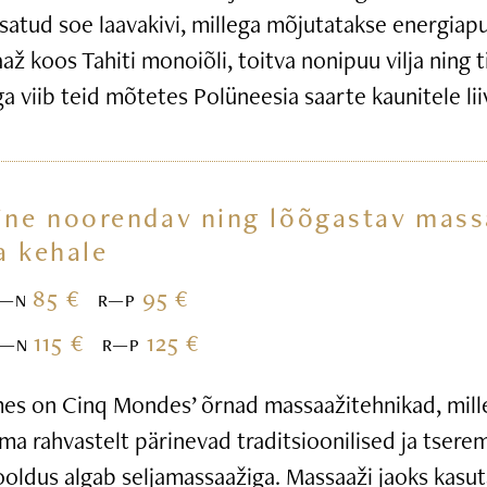
satud soe laavakivi, millega mõjutatakse energiap
ž koos Tahiti monoiõli, toitva nonipuu vilja ning t
iga viib teid mõtetes Polüneesia saarte kaunitele li
ine noorendav ning lõõgastav mass
a kehale
85 €
95 €
E—N
R—P
115 €
125 €
E—N
R—P
s on Cinq Mondes’ õrnad massaažitehnikad, mille
ma rahvastelt pärinevad traditsioonilised ja tsere
ooldus algab seljamassaažiga. Massaaži jaoks kasu