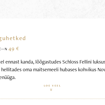
guhetked
49 €
E—N
l ennast kanda, lõõgastudes Schloss Fellini luksus
g hellitades oma maitsemeeli hubases kohvikus Nov
enüüga.
LOE VEEL