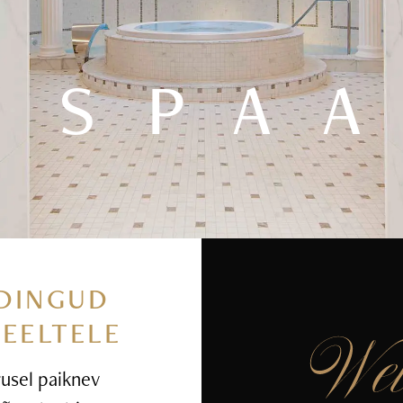
SPA
DINGUD
MEELTELE
rusel paiknev