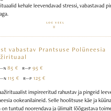
ituaalid kehale leevendavad stressi, vabastavad pi
aga.
LOE VEEL
st vabastav Prantsuse Polüneesia
žirituaal
85 €
95 €
E—N
R—P
115 €
125 €
E—N
R—P
žirituaalist inspireeritud rahustav ja pingeid leev
esia ookeanilaineid. Selle hoolitsuse käe ja küün
 on tuntud noorendava ja ülimalt lõõgastava toim