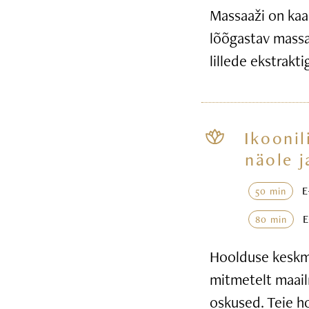
Massaaži on kaa
lõõgastav massaa
lillede ekstrakt
Ikoonil
näole j
50 min
80 min
Hoolduse keskme
mitmetelt maail
oskused. Teie h