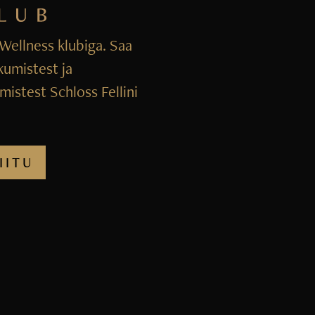
i Wellness klubiga. Saa
kumistest ja
istest Schloss Fellini
IITU