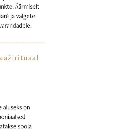
unkte. Äärmiselt
iaré ja valgete
ivarandadele.
aažirituaal
 aluseks on
moniaalsed
tatakse sooja