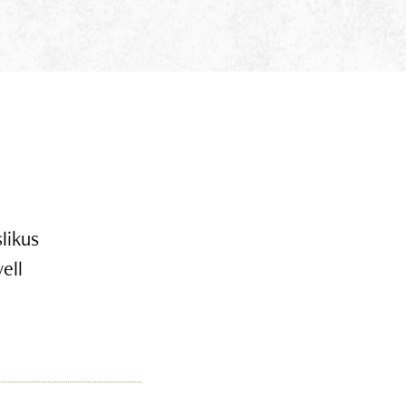
likus
ell