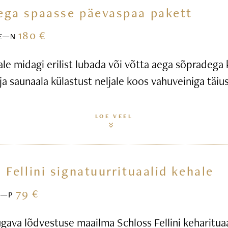
ega spaasse päevaspaa pakett
180 €
E—N
ale midagi erilist lubada või võtta aega sõpradega
ja saunaala külastust neljale koos vahuveiniga täius
LOE VEEL
 Fellini signatuurrituaalid kehale
79 €
E—P
gava lõdvestuse maailma Schloss Fellini keharitua