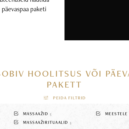
ui päevaspaa paketi
SOBIV HOOLITSUS VÕI PÄE
PAKETT
MASSAAŽID
MEESTEL
5
MASSAAŽIRITUAALID
3