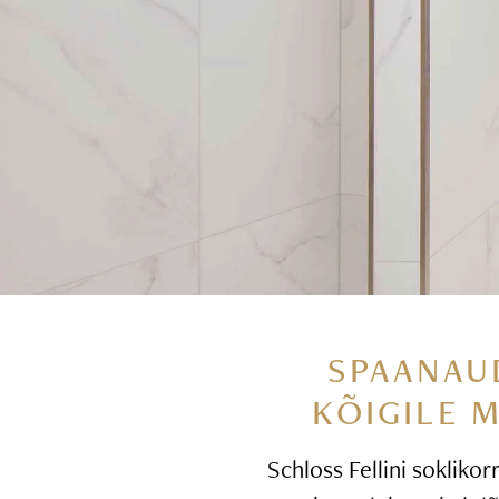
SPAANAU
KÕIGILE 
Schloss Fellini soklikor