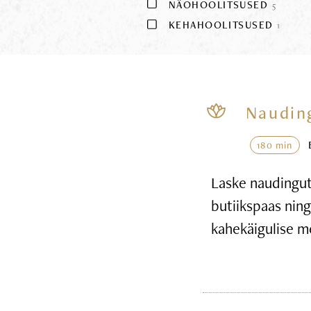
NÄOHOOLITSUSED
5
KEHAHOOLITSUSED
1
Naudin
180 min
Laske naudingute
butiikspaas nin
kahekäigulise m