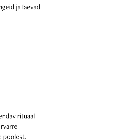
ngeid ja laevad
endav rituaal
arvarre
e poolest.