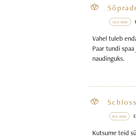
Sõprad
120 min
Vahel tuleb end
Paar tundi spaa 
naudinguks.
Schloss
60 min
Kutsume teid sü