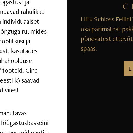
õgastust ja
indavad rahulikku
Liitu Schloss Fellin
 individuaalset
osa parimatest pak
 hõnguga ruumides
põnevatest ettevõtm
hoolitsusi ja
spaas.
mast, kasutades
nahahoolduse
L
 tooteid. Cinq
eesti k) saavad
d viiest
 mahutavas
 lõõgastusbasseini
iluteenuseid nautida