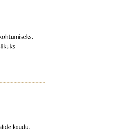
 kohtumiseks.
likuks
alide kaudu.