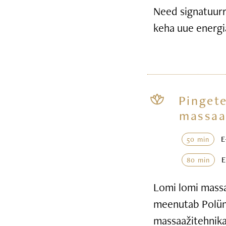
Need signatuurr
keha uue energi
Pingete
massaa
50 min
80 min
Lomi lomi massaa
meenutab Polüne
massaažitehnika