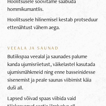
Hoolitsusele soovitame saabuda
hommikumantlis.
Hoolitsusele hilinemisel kestab protseduur
ettenähtust vähem aega.
VEEALA JA SAUNAD
Butiikspaa veealal ja saunades palume
kanda ujumisriietust, väikelastel kasutada
ujumismähkmeid ning enne basseinidesse
sisenemist ja peale saunas viibimist käia
duši all.
Lapsed võivad spaas viibida vaid
täiskasvanud saatja järelvalve all.