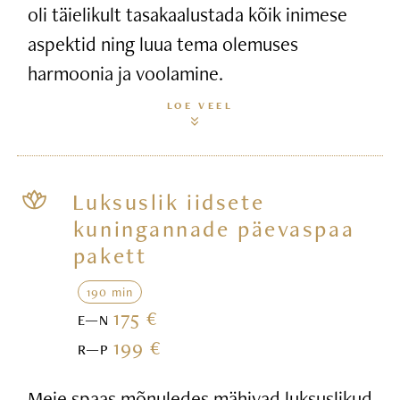
oli täielikult tasakaalustada kõik inimese
aspektid ning luua tema olemuses
harmoonia ja voolamine.
LOE VEEL
Luksuslik iidsete
kuningannade päevaspaa
pakett
190 min
175 €
E—N
199 €
R—P
Meie spaas mõnuledes mähivad luksuslikud