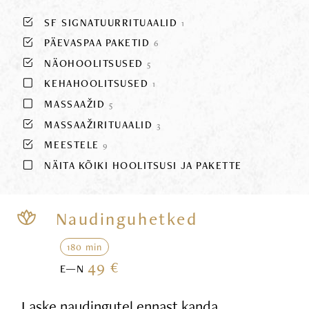
SF SIGNATUURRITUAALID
1
PÄEVASPAA PAKETID
6
NÄOHOOLITSUSED
5
KEHAHOOLITSUSED
1
MASSAAŽID
5
MASSAAŽIRITUAALID
3
MEESTELE
9
NÄITA KÕIKI HOOLITSUSI JA PAKETTE
Naudinguhetked
180 min
49 €
E—N
Laske naudingutel ennast kanda,