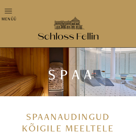
MENÜÜ
SPAA
SPAANAUDINGUD
KÕIGILE MEELTELE