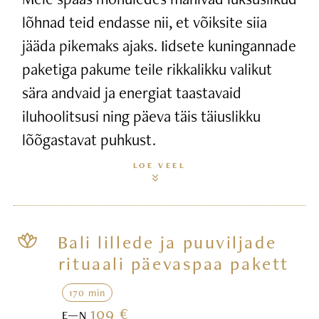
lõhnad teid endasse nii, et võiksite siia
jääda pikemaks ajaks. Iidsete kuningannade
paketiga pakume teile rikkalikku valikut
sära andvaid ja energiat taastavaid
iluhoolitsusi ning päeva täis täiuslikku
lõõgastavat puhkust.
LOE VEEL
Bali lillede ja puuviljade
rituaali päevaspaa pakett
170 min
109 €
E—N