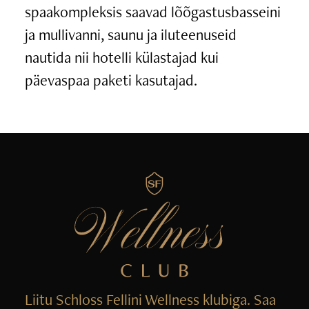
spaakompleksis saavad lõõgastusbasseini
ja mullivanni, saunu ja iluteenuseid
nautida nii hotelli külastajad kui
päevaspaa paketi kasutajad.
Liitu Schloss Fellini Wellness klubiga. Saa