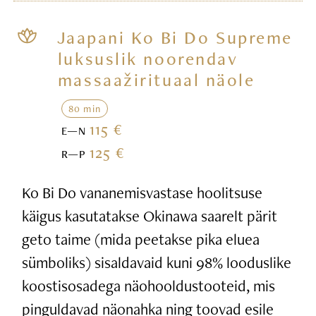
Jaapani Ko Bi Do Supreme
luksuslik noorendav
massaažirituaal näole
80 min
115 €
E—N
125 €
R—P
Ko Bi Do vananemisvastase hoolitsuse
käigus kasutatakse Okinawa saarelt pärit
geto taime (mida peetakse pika eluea
sümboliks) sisaldavaid kuni 98% looduslike
koostisosadega näohooldustooteid, mis
pinguldavad näonahka ning toovad esile