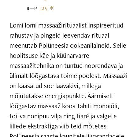
125 €
R—P
Lomi lomi massaažirituaalist inspireeritud
rahustav ja pingeid leevendav rituaal
meenutab Polüneesia ookeanilaineid. Selle
hoolitsuse käe ja küünarvarre
massaažitehnika on tuntud noorendava ja
ülimalt lõõgastava toime poolest. Massaaži
on kaasatud soe laavakivi, millega
mõjutatakse energiapunkte. Äärmiselt
lõõgastav massaaž koos Tahiti monoiõli,
toitva nonipuu vilja ning tiaré ja valgete
lillede ekstraktiga viib teid mõtetes
Polüneesia saarte kaunitele liivarandadele.