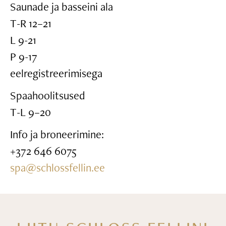
Saunade ja basseini ala
T-R 12–21
L 9-21
P 9-17
eelregistreerimisega
Spaahoolitsused
T-L 9–20
Info ja broneerimine:
+372 646 6075
spa@schlossfellin.ee