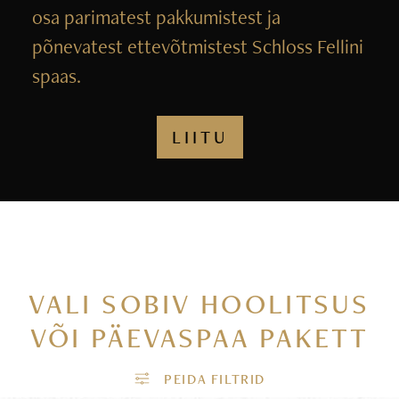
osa parimatest pakkumistest ja
põnevatest ettevõtmistest Schloss Fellini
spaas.
LIITU
VALI SOBIV HOOLITSUS
VÕI PÄEVASPAA PAKETT