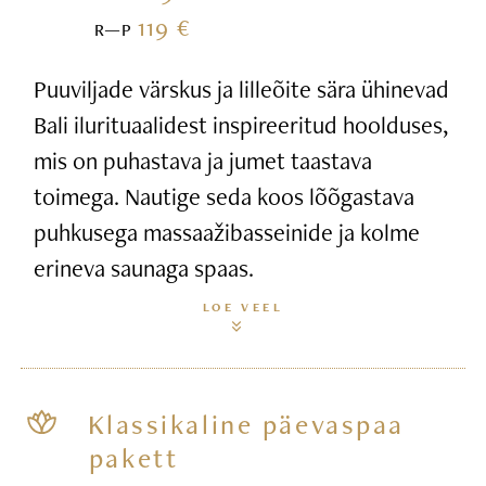
119 €
R—P
Puuviljade värskus ja lilleõite sära ühinevad
Bali ilurituaalidest inspireeritud hoolduses,
mis on puhastava ja jumet taastava
toimega. Nautige seda koos lõõgastava
puhkusega massaažibasseinide ja kolme
erineva saunaga spaas.
LOE VEEL
Klassikaline päevaspaa
pakett