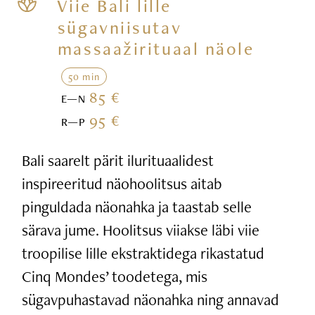
Viie Bali lille
sügavniisutav
massaažirituaal näole
50 min
85 €
E—N
95 €
R—P
Bali saarelt pärit ilurituaalidest
inspireeritud näohoolitsus aitab
pinguldada näonahka ja taastab selle
särava jume. Hoolitsus viiakse läbi viie
troopilise lille ekstraktidega rikastatud
Cinq Mondes’ toodetega, mis
sügavpuhastavad näonahka ning annavad