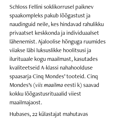
Schloss Fellini soklikorrusel paiknev
spaakompleks pakub lõõgastust ja
naudinguid neile, kes hindavad rahulikku
privaatset keskkonda ja individuaalset
lähenemist. Ajaloolise hõnguga ruumides
viiakse läbi luksuslikke hoolitsusi ja
ilurituaale kogu maailmast, kasutades
kvaliteetseid A-klassi nahahoolduse
spaasarja Cinq Mondes’ tooteid. Cinq
Mondes’s (
viis maailma
eesti k) saavad
kokku lõõgastusrituaalid viiest
maailmajaost.
Hubases, 22 külastajat mahutavas