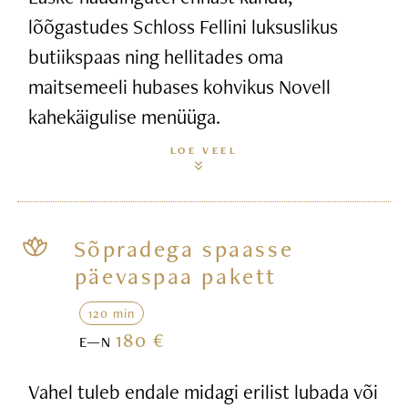
lõõgastudes Schloss Fellini luksuslikus
butiikspaas ning hellitades oma
maitsemeeli hubases kohvikus Novell
kahekäigulise menüüga.
LOE VEEL
Sõpradega spaasse
päevaspaa pakett
120 min
180 €
E—N
Vahel tuleb endale midagi erilist lubada või