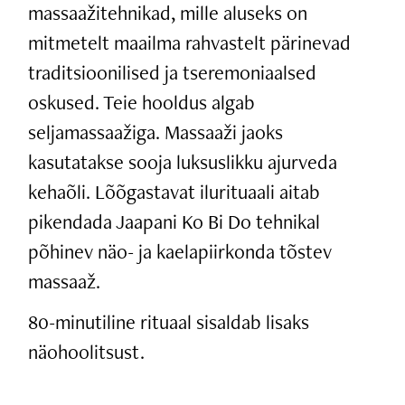
massaažitehnikad, mille aluseks on
mitmetelt maailma rahvastelt pärinevad
traditsioonilised ja tseremoniaalsed
oskused. Teie hooldus algab
seljamassaažiga. Massaaži jaoks
kasutatakse sooja luksuslikku ajurveda
kehaõli. Lõõgastavat ilurituaali aitab
pikendada Jaapani Ko Bi Do tehnikal
põhinev näo- ja kaelapiirkonda tõstev
massaaž.
80-minutiline rituaal sisaldab lisaks
näohoolitsust.