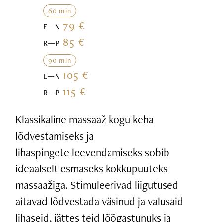
60 min
79 €
E—N
85 €
R—P
90 min
105 €
E—N
115 €
R—P
Klassikaline massaaž kogu keha
lõdvestamiseks ja
lihaspingete leevendamiseks sobib
ideaalselt esmaseks kokkupuuteks
massaažiga. Stimuleerivad liigutused
aitavad lõdvestada väsinud ja valusaid
lihaseid, jättes teid lõõgastunuks ja