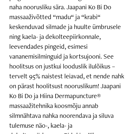
naha noorusliku sära. Jaapani Ko Bi Do
massaaživõtted “madu“ ja “krabi“
keskenduvad silmade ja huulte ümbrusele
ning kaela- ja dekolteepiirkonnale,
leevendades pingeid, esimesi
vananemisilminguid ja kortsujooni. See
hoolitsus on justkui looduslik ilulõikus –
tervelt 95% naistest leiavad, et nende nahk
on pärast hoolitsust nooruslikum! Jaapani
Ko Bi Do ja Hiina Dermapuncture®
massaažitehnika koosmõju annab
silmnähtava nahka noorendava ja siluva
tulemuse näo-, kaela- ja