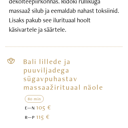
dekolteepiirkonnas. Ridoki rullikuga
massaaž silub ja eemaldab nahast toksiinid.
Lisaks pakub see ilurituaal hoolt
käsivartele ja säärtele.
Bali lillede ja
puuviljadega
sügavpuhastav
massaažirituaal näole
80 min
105 €
E—N
115 €
R—P