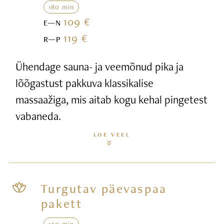
180 min
109 €
E—N
119 €
R—P
Ühendage sauna- ja veemõnud pika ja
lõõgastust pakkuva klassikalise
massaažiga, mis aitab kogu kehal pingetest
vabaneda.
LOE VEEL
Turgutav päevaspaa
pakett
120 min