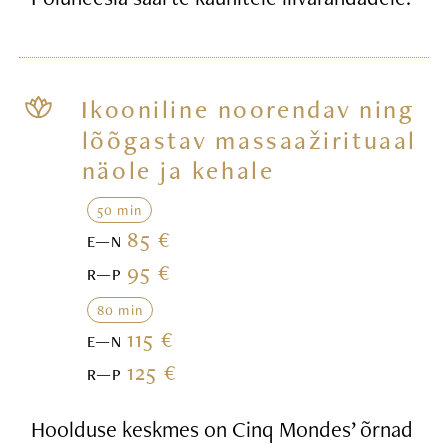
Ikooniline noorendav ning
lõõgastav massaažirituaal
näole ja kehale
50 min
85 €
E—N
95 €
R—P
80 min
115 €
E—N
125 €
R—P
Hoolduse keskmes on Cinq Mondes’ õrnad