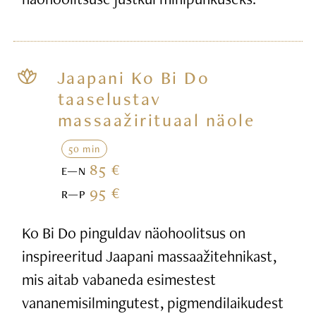
Jaapani Ko Bi Do
taaselustav
massaažirituaal näole
50 min
85 €
E—N
95 €
R—P
Ko Bi Do pinguldav näohoolitsus on
inspireeritud Jaapani massaažitehnikast,
mis aitab vabaneda esimestest
vananemisilmingutest, pigmendilaikudest