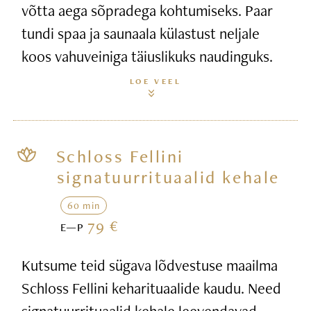
võtta aega sõpradega kohtumiseks. Paar
tundi spaa ja saunaala külastust neljale
koos vahuveiniga täiuslikuks naudinguks.
LOE VEEL
Schloss Fellini
signatuurrituaalid kehale
60 min
79 €
E—P
Kutsume teid sügava lõdvestuse maailma
Schloss Fellini keharituaalide kaudu. Need
signatuurrituaalid kehale leevendavad