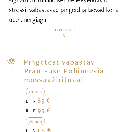
stressi, vabastavad pingeid ja laevad keha
uue energiaga.
LOE VEEL
Pingetest vabastav
Prantsuse Polüneesia
massaažirituaal
50 min
85 €
E—N
95 €
R—P
80 min
115 €
E—N