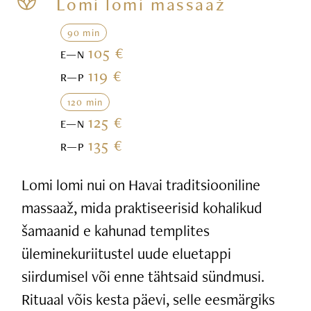
Lomi lomi massaaž
90 min
105 €
E—N
119 €
R—P
120 min
125 €
E—N
135 €
R—P
Lomi lomi nui on Havai traditsiooniline
massaaž, mida praktiseerisid kohalikud
šamaanid e kahunad templites
üleminekuriitustel uude eluetappi
siirdumisel või enne tähtsaid sündmusi.
Rituaal võis kesta päevi, selle eesmärgiks