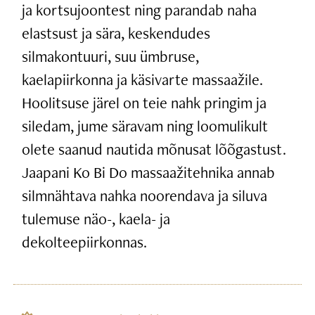
ja kortsujoontest ning parandab naha
elastsust ja sära, keskendudes
silmakontuuri, suu ümbruse,
kaelapiirkonna ja käsivarte massaažile.
Hoolitsuse järel on teie nahk pringim ja
siledam, jume säravam ning loomulikult
olete saanud nautida mõnusat lõõgastust.
Jaapani Ko Bi Do massaažitehnika annab
silmnähtava nahka noorendava ja siluva
tulemuse näo-, kaela- ja
dekolteepiirkonnas.