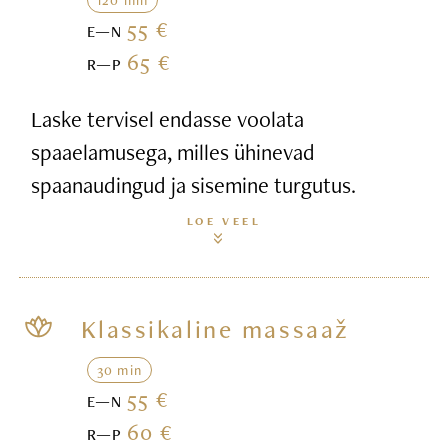
55 €
E—N
65 €
R—P
Laske tervisel endasse voolata
spaaelamusega, milles ühinevad
spaanaudingud ja sisemine turgutus.
LOE VEEL
Klassikaline massaaž
30 min
55 €
E—N
60 €
R—P