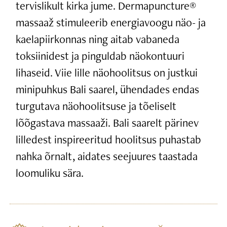
tervislikult kirka jume. Dermapuncture®
massaaž stimuleerib energiavoogu näo- ja
kaelapiirkonnas ning aitab vabaneda
toksiinidest ja pinguldab näokontuuri
lihaseid. Viie lille näohoolitsus on justkui
minipuhkus Bali saarel, ühendades endas
turgutava näohoolitsuse ja tõeliselt
lõõgastava massaaži. Bali saarelt pärinev
lilledest inspireeritud hoolitsus puhastab
nahka õrnalt, aidates seejuures taastada
loomuliku sära.