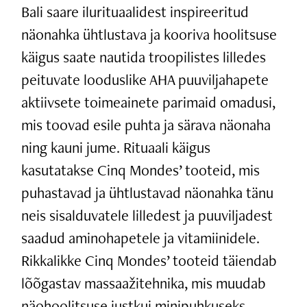
Bali saare ilurituaalidest inspireeritud
näonahka ühtlustava ja kooriva hoolitsuse
käigus saate nautida troopilistes lilledes
peituvate looduslike AHA puuviljahapete
aktiivsete toimeainete parimaid omadusi,
mis toovad esile puhta ja särava näonaha
ning kauni jume. Rituaali käigus
kasutatakse Cinq Mondes’ tooteid, mis
puhastavad ja ühtlustavad näonahka tänu
neis sisalduvatele lilledest ja puuviljadest
saadud aminohapetele ja vitamiinidele.
Rikkalikke Cinq Mondes’ tooteid täiendab
lõõgastav massaažitehnika, mis muudab
näohoolitsuse justkui minipuhkuseks.