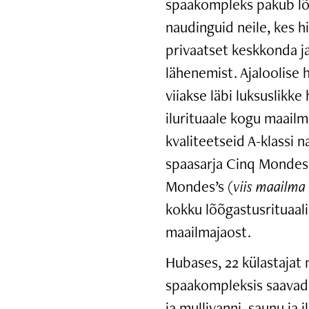
spaakompleks pakub lõ
naudinguid neile, kes h
privaatset keskkonda ja
lähenemist. Ajaloolise
viiakse läbi luksuslikke 
ilurituaale kogu maail
kvaliteetseid A-klassi 
spaasarja Cinq Mondes’
Mondes’s (
viis maailma
kokku lõõgastusrituaali
maailmajaost.
Hubases, 22 külastajat
spaakompleksis saavad
ja mullivanni, saunu ja 