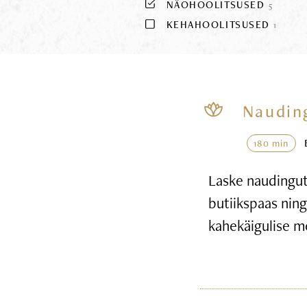
NÄOHOOLITSUSED
5
KEHAHOOLITSUSED
1
Naudin
180 min
Laske naudingute
butiikspaas nin
kahekäigulise m