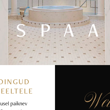
SPA
DINGUD
MEELTELE
rusel paiknev