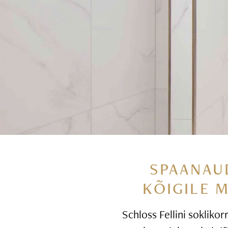
SPAANAU
KÕIGILE 
Schloss Fellini soklikor