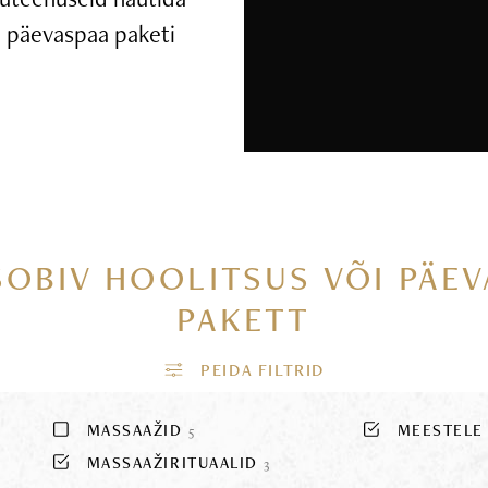
ui päevaspaa paketi
SOBIV HOOLITSUS VÕI PÄE
PAKETT
MASSAAŽID
MEESTEL
5
MASSAAŽIRITUAALID
3