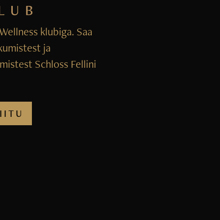
i Wellness klubiga. Saa
kumistest ja
istest Schloss Fellini
IITU