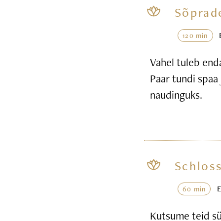
Sõprad
120 min
Vahel tuleb end
Paar tundi spaa 
naudinguks.
Schloss
60 min
Kutsume teid sü