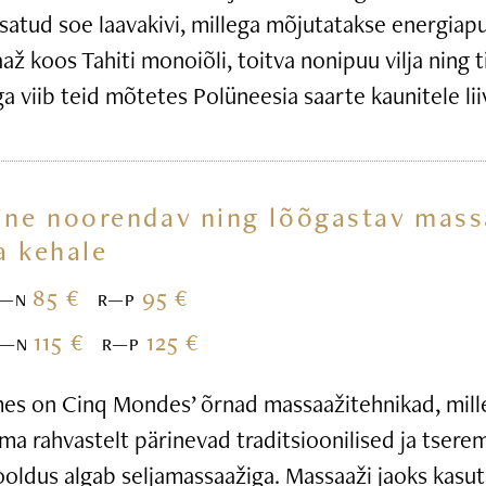
satud soe laavakivi, millega mõjutatakse energiap
ž koos Tahiti monoiõli, toitva nonipuu vilja ning t
iga viib teid mõtetes Polüneesia saarte kaunitele li
ine noorendav ning lõõgastav mass
a kehale
85 €
95 €
E—N
R—P
115 €
125 €
E—N
R—P
s on Cinq Mondes’ õrnad massaažitehnikad, mille
ma rahvastelt pärinevad traditsioonilised ja tsere
ooldus algab seljamassaažiga. Massaaži jaoks kasu