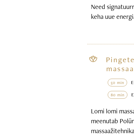
Need signatuurr
keha uue energi
Pingete
massaa
50 min
80 min
Lomi lomi massaa
meenutab Polüne
massaažitehnika