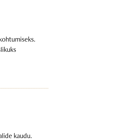
 kohtumiseks.
likuks
alide kaudu.