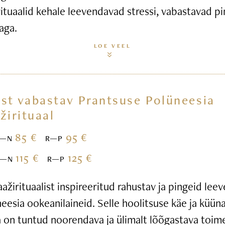
ituaalid kehale leevendavad stressi, vabastavad pi
aga.
LOE VEEL
st vabastav Prantsuse Polüneesia
žirituaal
85 €
95 €
E—N
R—P
115 €
125 €
E—N
R—P
žirituaalist inspireeritud rahustav ja pingeid leev
esia ookeanilaineid. Selle hoolitsuse käe ja küün
 on tuntud noorendava ja ülimalt lõõgastava toim