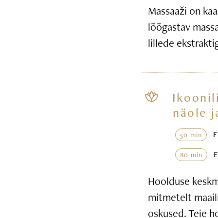
Massaaži on kaa
lõõgastav massaa
lillede ekstrakt
Ikoonil
näole j
50 min
80 min
Hoolduse keskme
mitmetelt maail
oskused. Teie h