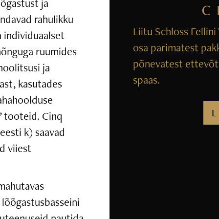
õgastust ja
indavad rahulikku
Liitu Schloss Fellin
 individuaalset
osa parimatest pak
 hõnguga ruumides
põnevatest ettevõtm
hoolitsusi ja
spaas.
mast, kasutades
nahahoolduse
L
 tooteid. Cinq
eesti k) saavad
d viiest
 mahutavas
 lõõgastusbasseini
iluteenuseid nautida