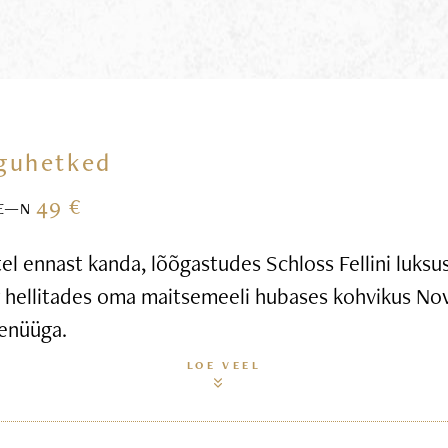
guhetked
49 €
E—N
l ennast kanda, lõõgastudes Schloss Fellini luksus
g hellitades oma maitsemeeli hubases kohvikus Nov
enüüga.
LOE VEEL