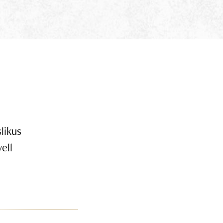
likus
ell