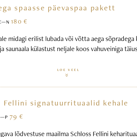
ega spaasse päevaspaa pakett
180 €
E—N
ale midagi erilist lubada või võtta aega sõpradega
ja saunaala külastust neljale koos vahuveiniga täius
LOE VEEL
 Fellini signatuurrituaalid kehale
79 €
E—P
gava lõdvestuse maailma Schloss Fellini keharitua