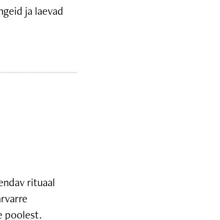
ngeid ja laevad
endav rituaal
arvarre
e poolest.