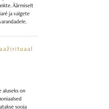
unkte. Äärmiselt
iaré ja valgete
ivarandadele.
aažirituaal
 aluseks on
moniaalsed
tatakse sooja