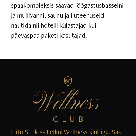
spaakompleksis saavad lõõgastusbasseini
ja mullivanni, saunu ja iluteenuseid
nautida nii hotelli külastajad kui
päevaspaa paketi kasutajad.
Liitu Schloss Fellini Wellness klubiga. Saa