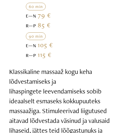
60 min
79 €
E—N
85 €
R—P
90 min
105 €
E—N
115 €
R—P
Klassikaline massaaž kogu keha
lõdvestamiseks ja
lihaspingete leevendamiseks sobib
ideaalselt esmaseks kokkupuuteks
massaažiga. Stimuleerivad liigutused
aitavad lõdvestada väsinud ja valusaid
lihaseid, jättes teid lõõgastunuks ja