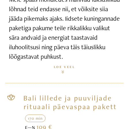
lõhnad teid endasse nii, et võiksite siia
jääda pikemaks ajaks. Iidsete kuningannade
paketiga pakume teile rikkalikku valikut
sära andvaid ja energiat taastavaid
iluhoolitsusi ning päeva täis täiuslikku
lõõgastavat puhkust.
LOE VEEL
Bali lillede ja puuviljade
rituaali päevaspaa pakett
170 min
109 €
E—N