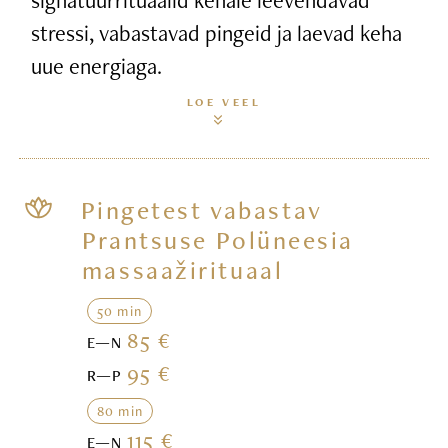
stressi, vabastavad pingeid ja laevad keha
uue energiaga.
LOE VEEL
Pingetest vabastav
Prantsuse Polüneesia
massaažirituaal
50 min
85 €
E—N
95 €
R—P
80 min
115 €
E—N