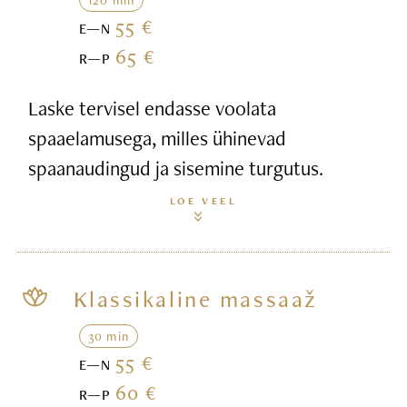
55 €
E—N
65 €
R—P
Laske tervisel endasse voolata
spaaelamusega, milles ühinevad
spaanaudingud ja sisemine turgutus.
LOE VEEL
Klassikaline massaaž
30 min
55 €
E—N
60 €
R—P