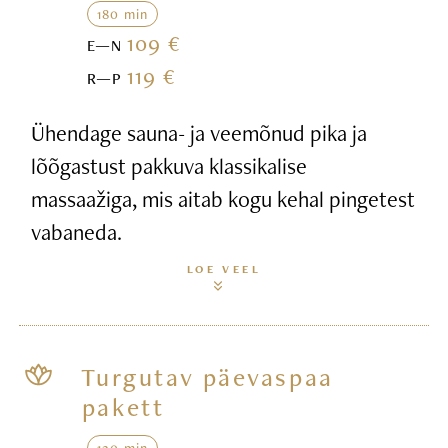
180 min
109 €
E—N
119 €
R—P
Ühendage sauna- ja veemõnud pika ja
lõõgastust pakkuva klassikalise
massaažiga, mis aitab kogu kehal pingetest
vabaneda.
LOE VEEL
Turgutav päevaspaa
pakett
120 min