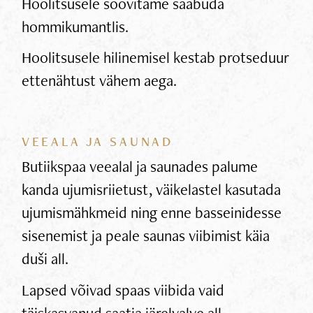
Hoolitsusele soovitame saabuda
hommikumantlis.
Hoolitsusele hilinemisel kestab protseduur
ettenähtust vähem aega.
VEEALA JA SAUNAD
Butiikspaa veealal ja saunades palume
kanda ujumisriietust, väikelastel kasutada
ujumismähkmeid ning enne basseinidesse
sisenemist ja peale saunas viibimist käia
duši all.
Lapsed võivad spaas viibida vaid
täiskasvanud saatja järelvalve all.