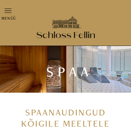
MENÜÜ
SPAA
SPAANAUDINGUD
KÕIGILE MEELTELE