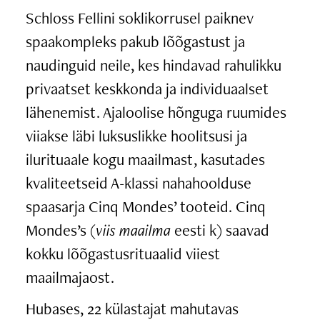
Schloss Fellini soklikorrusel paiknev
spaakompleks pakub lõõgastust ja
naudinguid neile, kes hindavad rahulikku
privaatset keskkonda ja individuaalset
lähenemist. Ajaloolise hõnguga ruumides
viiakse läbi luksuslikke hoolitsusi ja
ilurituaale kogu maailmast, kasutades
kvaliteetseid A-klassi nahahoolduse
spaasarja Cinq Mondes’ tooteid. Cinq
Mondes’s (
viis maailma
eesti k) saavad
kokku lõõgastusrituaalid viiest
maailmajaost.
Hubases, 22 külastajat mahutavas