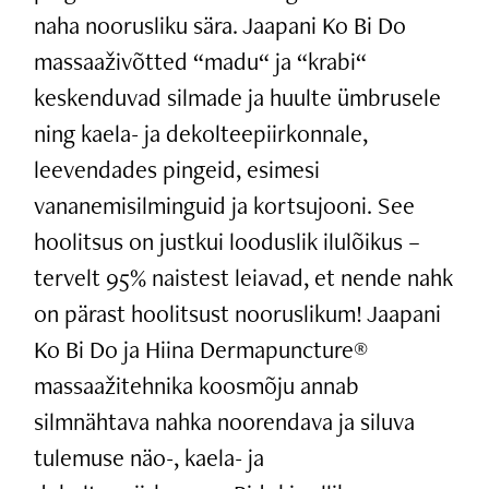
naha noorusliku sära. Jaapani Ko Bi Do
massaaživõtted “madu“ ja “krabi“
keskenduvad silmade ja huulte ümbrusele
ning kaela- ja dekolteepiirkonnale,
leevendades pingeid, esimesi
vananemisilminguid ja kortsujooni. See
hoolitsus on justkui looduslik ilulõikus –
tervelt 95% naistest leiavad, et nende nahk
on pärast hoolitsust nooruslikum! Jaapani
Ko Bi Do ja Hiina Dermapuncture®
massaažitehnika koosmõju annab
silmnähtava nahka noorendava ja siluva
tulemuse näo-, kaela- ja