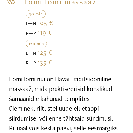
Lomi lomi massaaž
90 min
105 €
E—N
119 €
R—P
120 min
125 €
E—N
135 €
R—P
Lomi lomi nui on Havai traditsiooniline
massaaž, mida praktiseerisid kohalikud
šamaanid e kahunad templites
üleminekuriitustel uude eluetappi
siirdumisel või enne tähtsaid sündmusi.
Rituaal võis kesta päevi, selle eesmärgiks