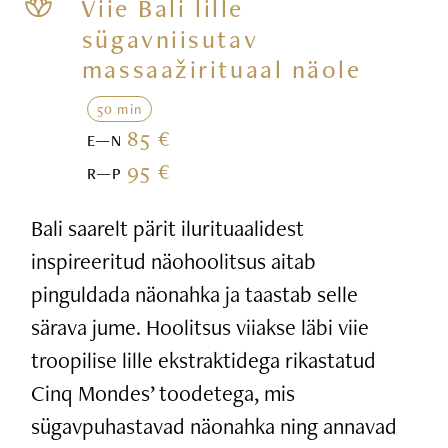
Viie Bali lille
sügavniisutav
massaažirituaal näole
50 min
85 €
E—N
95 €
R—P
Bali saarelt pärit ilurituaalidest
inspireeritud näohoolitsus aitab
pinguldada näonahka ja taastab selle
särava jume. Hoolitsus viiakse läbi viie
troopilise lille ekstraktidega rikastatud
Cinq Mondes’ toodetega, mis
sügavpuhastavad näonahka ning annavad