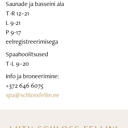
Saunade ja basseini ala
T-R 12–21
L 9-21
P 9-17
eelregistreerimisega
Spaahoolitsused
T-L 9–20
Info ja broneerimine:
+372 646 6075
spa@schlossfellin.ee