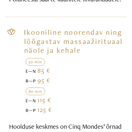
Ikooniline noorendav ning
lõõgastav massaažirituaal
näole ja kehale
50 min
85 €
E—N
95 €
R—P
80 min
115 €
E—N
125 €
R—P
Hoolduse keskmes on Cinq Mondes’ õrnad