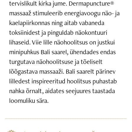
tervislikult kirka jume. Dermapuncture®
massaaž stimuleerib energiavoogu näo- ja
kaelapiirkonnas ning aitab vabaneda
toksiinidest ja pinguldab näokontuuri
lihaseid. Viie lille näohoolitsus on justkui
minipuhkus Bali saarel, ühendades endas
turgutava näohoolitsuse ja tõeliselt
lõõgastava massaaži. Bali saarelt pärinev
lilledest inspireeritud hoolitsus puhastab
nahka õrnalt, aidates seejuures taastada
loomuliku sära.