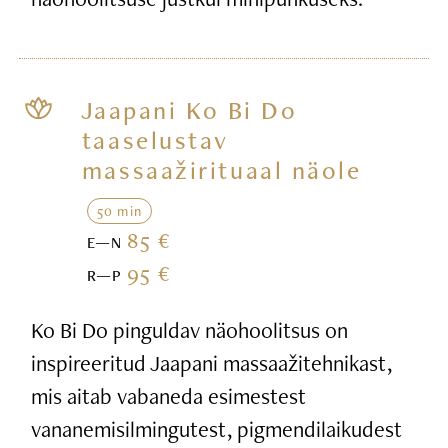
Jaapani Ko Bi Do
taaselustav
massaažirituaal näole
50 min
85 €
E—N
95 €
R—P
Ko Bi Do pinguldav näohoolitsus on
inspireeritud Jaapani massaažitehnikast,
mis aitab vabaneda esimestest
vananemisilmingutest, pigmendilaikudest