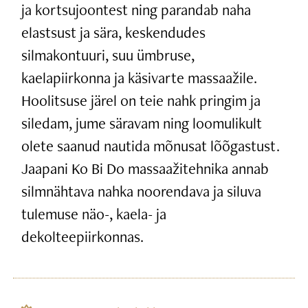
ja kortsujoontest ning parandab naha
elastsust ja sära, keskendudes
silmakontuuri, suu ümbruse,
kaelapiirkonna ja käsivarte massaažile.
Hoolitsuse järel on teie nahk pringim ja
siledam, jume säravam ning loomulikult
olete saanud nautida mõnusat lõõgastust.
Jaapani Ko Bi Do massaažitehnika annab
silmnähtava nahka noorendava ja siluva
tulemuse näo-, kaela- ja
dekolteepiirkonnas.