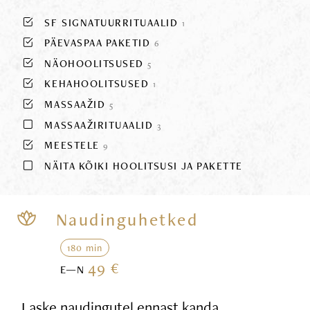
SF SIGNATUURRITUAALID
1
PÄEVASPAA PAKETID
6
NÄOHOOLITSUSED
5
KEHAHOOLITSUSED
1
MASSAAŽID
5
MASSAAŽIRITUAALID
3
MEESTELE
9
NÄITA KÕIKI HOOLITSUSI JA PAKETTE
Naudinguhetked
180 min
49 €
E—N
Laske naudingutel ennast kanda,