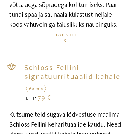
võtta aega sõpradega kohtumiseks. Paar
tundi spaa ja saunaala külastust neljale
koos vahuveiniga täiuslikuks naudinguks.
LOE VEEL
Schloss Fellini
signatuurrituaalid kehale
60 min
79 €
E—P
Kutsume teid sügava lõdvestuse maailma
Schloss Fellini keharituaalide kaudu. Need
signatuurrituaalid kehale leevendavad