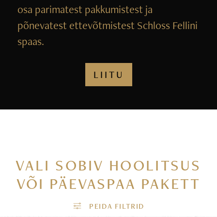
osa parimatest pakkumistest ja
põnevatest ettevõtmistest Schloss Fellini
spaas.
LIITU
VALI SOBIV HOOLITSUS
VÕI PÄEVASPAA PAKETT