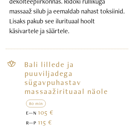
dekolteepiirkonnas. Ridoki rullikuga
massaaž silub ja eemaldab nahast toksiinid.
Lisaks pakub see ilurituaal hoolt
käsivartele ja säärtele.
Bali lillede ja
puuviljadega
sügavpuhastav
massaažirituaal näole
80 min
105 €
E—N
115 €
R—P