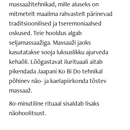
massaažitehnikad, mille aluseks on
mitmetelt maailma rahvastelt pärinevad
traditsioonilised ja tseremoniaalsed
oskused. Teie hooldus algab
seljamassaažiga. Massaaži jaoks
kasutatakse sooja luksuslikku ajurveda
kehaõli. Lõõgastavat ilurituaali aitab
pikendada Jaapani Ko Bi Do tehnikal
põhinev näo- ja kaelapiirkonda tõstev
massaaž.
80-minutiline rituaal sisaldab lisaks
näohoolitsust.