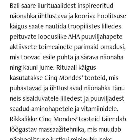
Bali saare ilurituaalidest inspireeritud
näonahka ühtlustava ja kooriva hoolitsuse
käigus saate nautida troopilistes lilledes
peituvate looduslike AHA puuviljahapete
aktiivsete toimeainete parimaid omadusi,
mis toovad esile puhta ja särava näonaha
ning kauni jume. Rituaali käigus
kasutatakse Cinq Mondes’ tooteid, mis
puhastavad ja ühtlustavad näonahka tänu
neis sisalduvatele lilledest ja puuviljadest
saadud aminohapetele ja vitamiinidele.
Rikkalikke Cinq Mondes’ tooteid täiendab
lõõgastav massaažitehnika, mis muudab
näohoolitsuse justkui minipuhkuseks.