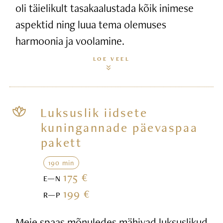
oli täielikult tasakaalustada kõik inimese
aspektid ning luua tema olemuses
harmoonia ja voolamine.
LOE VEEL
Luksuslik iidsete
kuningannade päevaspaa
pakett
190 min
175 €
E—N
199 €
R—P
Meie spaas mõnuledes mähivad luksuslikud