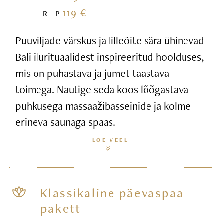
119 €
R—P
Puuviljade värskus ja lilleõite sära ühinevad
Bali ilurituaalidest inspireeritud hoolduses,
mis on puhastava ja jumet taastava
toimega. Nautige seda koos lõõgastava
puhkusega massaažibasseinide ja kolme
erineva saunaga spaas.
LOE VEEL
Klassikaline päevaspaa
pakett