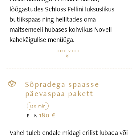
lõõgastudes Schloss Fellini luksuslikus
butiikspaas ning hellitades oma
maitsemeeli hubases kohvikus Novell
kahekäigulise menüüga.
LOE VEEL
Sõpradega spaasse
päevaspaa pakett
120 min
180 €
E—N
Vahel tuleb endale midagi erilist lubada või