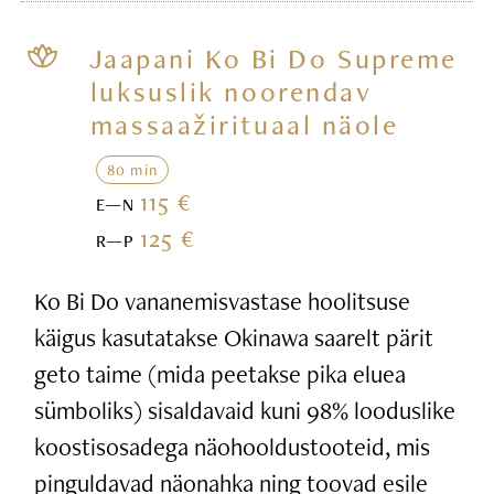
Jaapani Ko Bi Do Supreme
luksuslik noorendav
massaažirituaal näole
80 min
115 €
E—N
125 €
R—P
Ko Bi Do vananemisvastase hoolitsuse
käigus kasutatakse Okinawa saarelt pärit
geto taime (mida peetakse pika eluea
sümboliks) sisaldavaid kuni 98% looduslike
koostisosadega näohooldustooteid, mis
pinguldavad näonahka ning toovad esile