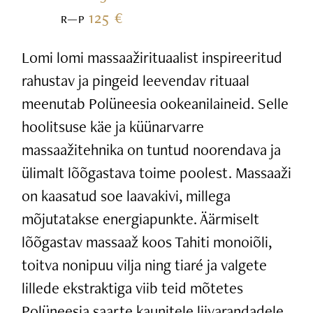
125 €
R—P
Lomi lomi massaažirituaalist inspireeritud
rahustav ja pingeid leevendav rituaal
meenutab Polüneesia ookeanilaineid. Selle
hoolitsuse käe ja küünarvarre
massaažitehnika on tuntud noorendava ja
ülimalt lõõgastava toime poolest. Massaaži
on kaasatud soe laavakivi, millega
mõjutatakse energiapunkte. Äärmiselt
lõõgastav massaaž koos Tahiti monoiõli,
toitva nonipuu vilja ning tiaré ja valgete
lillede ekstraktiga viib teid mõtetes
Polüneesia saarte kaunitele liivarandadele.