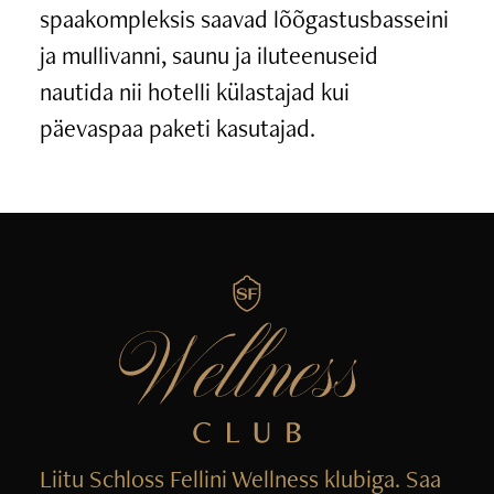
spaakompleksis saavad lõõgastusbasseini
ja mullivanni, saunu ja iluteenuseid
nautida nii hotelli külastajad kui
päevaspaa paketi kasutajad.
Liitu Schloss Fellini Wellness klubiga. Saa