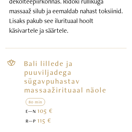
dekolteepiirkonnas. Ridoki rullikuga
massaaž silub ja eemaldab nahast toksiinid.
Lisaks pakub see ilurituaal hoolt
käsivartele ja säärtele.
Bali lillede ja
puuviljadega
sügavpuhastav
massaažirituaal näole
80 min
105 €
E—N
115 €
R—P