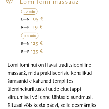
Lomi lomi massaaž
90 min
105 €
E—N
119 €
R—P
120 min
125 €
E—N
135 €
R—P
Lomi lomi nui on Havai traditsiooniline
massaaž, mida praktiseerisid kohalikud
šamaanid e kahunad templites
üleminekuriitustel uude eluetappi
siirdumisel või enne tähtsaid sündmusi.
Rituaal võis kesta päevi, selle eesmärgiks