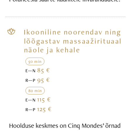
Ikooniline noorendav ning
lõõgastav massaažirituaal
näole ja kehale
50 min
85 €
E—N
95 €
R—P
80 min
115 €
E—N
125 €
R—P
Hoolduse keskmes on Cinq Mondes’ õrnad