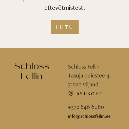
ettevõtmistest.
LIITU
Schloss Fellin
Tasuja puiestee 4
71020 Viljandi
ASUKOHT
+372 646 6080
info@schlossfellin.ee