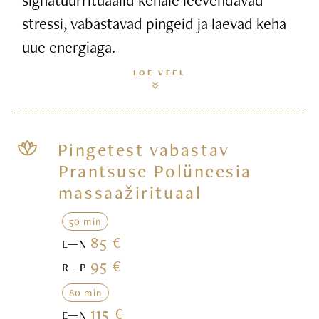
stressi, vabastavad pingeid ja laevad keha
uue energiaga.
LOE VEEL
Pingetest vabastav
Prantsuse Polüneesia
massaažirituaal
50 min
85 €
E—N
95 €
R—P
80 min
115 €
E—N