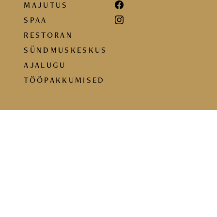
MAJUTUS
SPAA
RESTORAN
SÜNDMUSKESKUS
AJALUGU
TÖÖPAKKUMISED