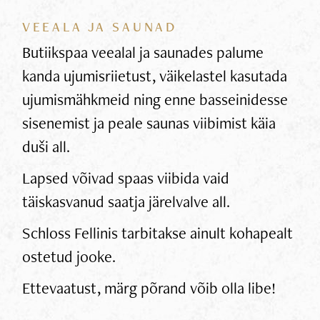
VEEALA JA SAUNAD
Butiikspaa veealal ja saunades palume
kanda ujumisriietust, väikelastel kasutada
ujumismähkmeid ning enne basseinidesse
sisenemist ja peale saunas viibimist käia
duši all.
Lapsed võivad spaas viibida vaid
täiskasvanud saatja järelvalve all.
Schloss Fellinis tarbitakse ainult kohapealt
ostetud jooke.
Ettevaatust, märg põrand võib olla libe!