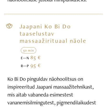
Jaapani Ko Bi Do
taaselustav
massaažirituaal näole
50 min
85 €
E—N
95 €
R—P
Ko Bi Do pinguldav näohoolitsus on
inspireeritud Jaapani massaažitehnikast,
mis aitab vabaneda esimestest
vananemisilmingutest, pigmendilaikudest