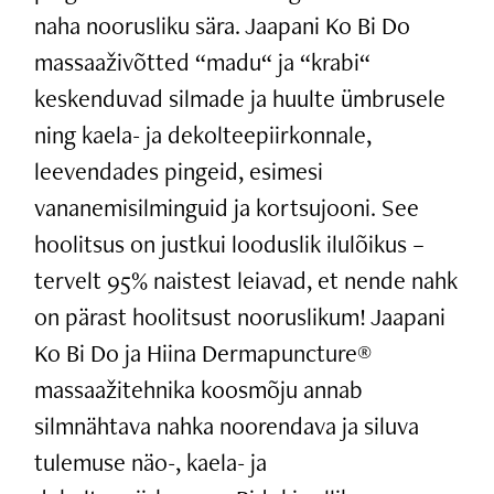
naha noorusliku sära. Jaapani Ko Bi Do
massaaživõtted “madu“ ja “krabi“
keskenduvad silmade ja huulte ümbrusele
ning kaela- ja dekolteepiirkonnale,
leevendades pingeid, esimesi
vananemisilminguid ja kortsujooni. See
hoolitsus on justkui looduslik ilulõikus –
tervelt 95% naistest leiavad, et nende nahk
on pärast hoolitsust nooruslikum! Jaapani
Ko Bi Do ja Hiina Dermapuncture®
massaažitehnika koosmõju annab
silmnähtava nahka noorendava ja siluva
tulemuse näo-, kaela- ja