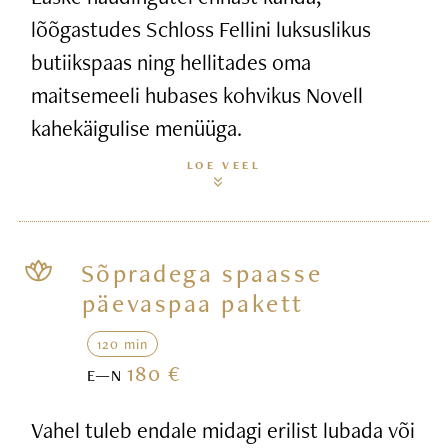
lõõgastudes Schloss Fellini luksuslikus
butiikspaas ning hellitades oma
maitsemeeli hubases kohvikus Novell
kahekäigulise menüüga.
LOE VEEL
Sõpradega spaasse
päevaspaa pakett
120 min
180 €
E—N
Vahel tuleb endale midagi erilist lubada või