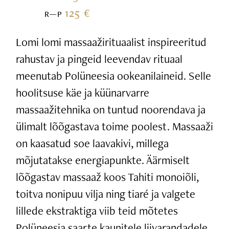
125 €
R—P
Lomi lomi massaažirituaalist inspireeritud
rahustav ja pingeid leevendav rituaal
meenutab Polüneesia ookeanilaineid. Selle
hoolitsuse käe ja küünarvarre
massaažitehnika on tuntud noorendava ja
ülimalt lõõgastava toime poolest. Massaaži
on kaasatud soe laavakivi, millega
mõjutatakse energiapunkte. Äärmiselt
lõõgastav massaaž koos Tahiti monoiõli,
toitva nonipuu vilja ning tiaré ja valgete
lillede ekstraktiga viib teid mõtetes
Polüneesia saarte kaunitele liivarandadele.