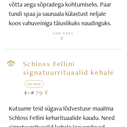
võtta aega sõpradega kohtumiseks. Paar
tundi spaa ja saunaala külastust neljale
koos vahuveiniga täiuslikuks naudinguks.
LOE VEEL
Schloss Fellini
signatuurrituaalid kehale
60 min
79 €
E—P
Kutsume teid sügava lõdvestuse maailma
Schloss Fellini keharituaalide kaudu. Need
signatuurrituaalid kehale leevendavad