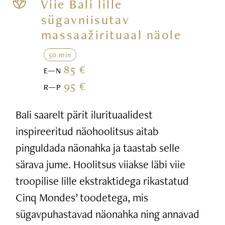
Viie Bali lille
sügavniisutav
massaažirituaal näole
50 min
85 €
E—N
95 €
R—P
Bali saarelt pärit ilurituaalidest
inspireeritud näohoolitsus aitab
pinguldada näonahka ja taastab selle
särava jume. Hoolitsus viiakse läbi viie
troopilise lille ekstraktidega rikastatud
Cinq Mondes’ toodetega, mis
sügavpuhastavad näonahka ning annavad