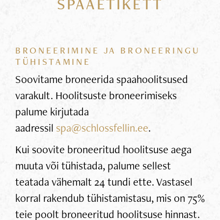
SPAAETIKETT
BRONEERIMINE JA BRONEERINGU
TÜHISTAMINE
Soovitame broneerida spaahoolitsused
varakult. Hoolitsuste broneerimiseks
palume kirjutada
aadressil
spa@schlossfellin.ee
.
Kui soovite broneeritud hoolitsuse aega
muuta või tühistada, palume sellest
teatada vähemalt 24 tundi ette. Vastasel
korral rakendub tühistamistasu, mis on 75%
teie poolt broneeritud hoolitsuse hinnast.