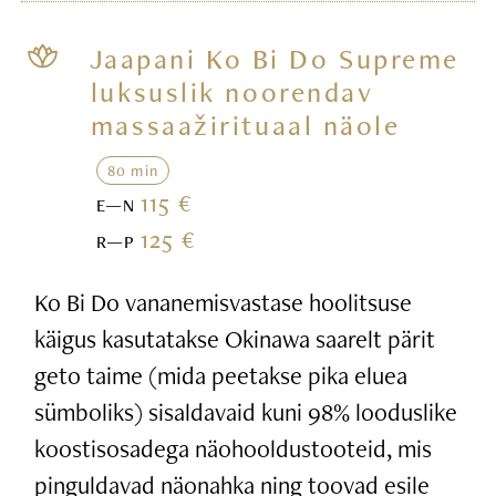
Jaapani Ko Bi Do Supreme
luksuslik noorendav
massaažirituaal näole
80 min
115 €
E—N
125 €
R—P
Ko Bi Do vananemisvastase hoolitsuse
käigus kasutatakse Okinawa saarelt pärit
geto taime (mida peetakse pika eluea
sümboliks) sisaldavaid kuni 98% looduslike
koostisosadega näohooldustooteid, mis
pinguldavad näonahka ning toovad esile