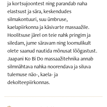
ja kortsujoontest ning parandab naha
elastsust ja sära, keskendudes
silmakontuuri, suu ümbruse,
kaelapiirkonna ja käsivarte massaažile.
Hoolitsuse järel on teie nahk pringim ja
siledam, jume säravam ning loomulikult
olete saanud nautida mõnusat lõõgastust.
Jaapani Ko Bi Do massaažitehnika annab
silmnähtava nahka noorendava ja siluva
tulemuse näo-, kaela- ja
dekolteepiirkonnas.