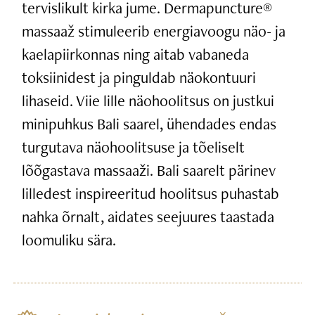
tervislikult kirka jume. Dermapuncture®
massaaž stimuleerib energiavoogu näo- ja
kaelapiirkonnas ning aitab vabaneda
toksiinidest ja pinguldab näokontuuri
lihaseid. Viie lille näohoolitsus on justkui
minipuhkus Bali saarel, ühendades endas
turgutava näohoolitsuse ja tõeliselt
lõõgastava massaaži. Bali saarelt pärinev
lilledest inspireeritud hoolitsus puhastab
nahka õrnalt, aidates seejuures taastada
loomuliku sära.