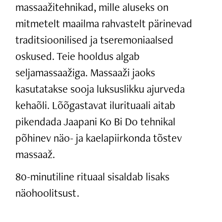
massaažitehnikad, mille aluseks on
mitmetelt maailma rahvastelt pärinevad
traditsioonilised ja tseremoniaalsed
oskused. Teie hooldus algab
seljamassaažiga. Massaaži jaoks
kasutatakse sooja luksuslikku ajurveda
kehaõli. Lõõgastavat ilurituaali aitab
pikendada Jaapani Ko Bi Do tehnikal
põhinev näo- ja kaelapiirkonda tõstev
massaaž.
80-minutiline rituaal sisaldab lisaks
näohoolitsust.