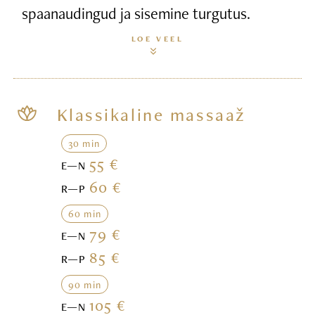
spaanaudingud ja sisemine turgutus.
LOE VEEL
Klassikaline massaaž
30 min
55 €
E—N
60 €
R—P
60 min
79 €
E—N
85 €
R—P
90 min
105 €
E—N