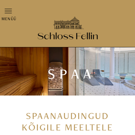
MENÜÜ
SPAA
SPAANAUDINGUD
KÕIGILE MEELTELE