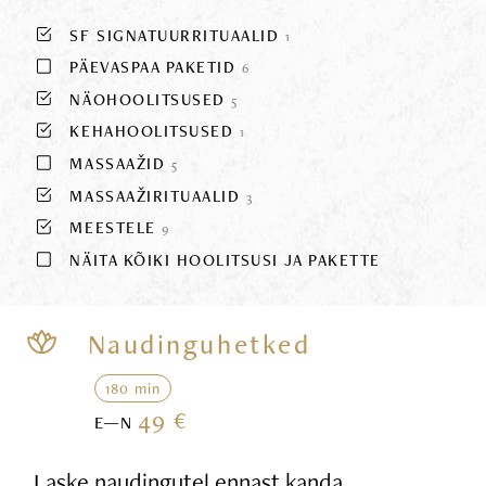
SF SIGNATUURRITUAALID
1
PÄEVASPAA PAKETID
6
NÄOHOOLITSUSED
5
KEHAHOOLITSUSED
1
MASSAAŽID
5
MASSAAŽIRITUAALID
3
MEESTELE
9
NÄITA KÕIKI HOOLITSUSI JA PAKETTE
Naudinguhetked
180 min
49 €
E—N
Laske naudingutel ennast kanda,