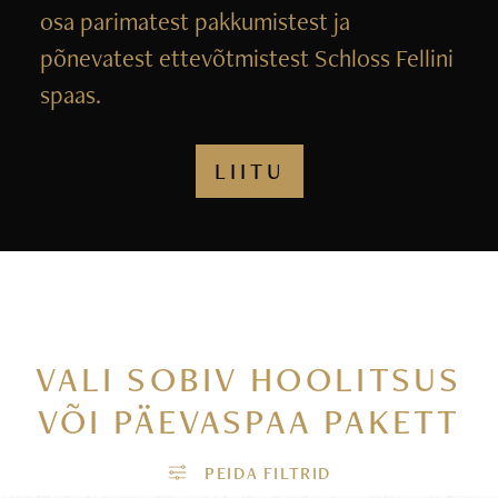
osa parimatest pakkumistest ja
põnevatest ettevõtmistest Schloss Fellini
spaas.
LIITU
VALI SOBIV HOOLITSUS
VÕI PÄEVASPAA PAKETT