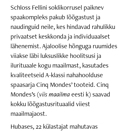
Schloss Fellini soklikorrusel paiknev
spaakompleks pakub lõõgastust ja
naudinguid neile, kes hindavad rahulikku
privaatset keskkonda ja individuaalset
lähenemist. Ajaloolise hõnguga ruumides
viiakse läbi luksuslikke hoolitsusi ja
ilurituaale kogu maailmast, kasutades
kvaliteetseid A-klassi nahahoolduse
spaasarja Cinq Mondes’ tooteid. Cinq
Mondes’s (
viis maailma
eesti k) saavad
kokku lõõgastusrituaalid viiest
maailmajaost.
Hubases, 22 külastajat mahutavas