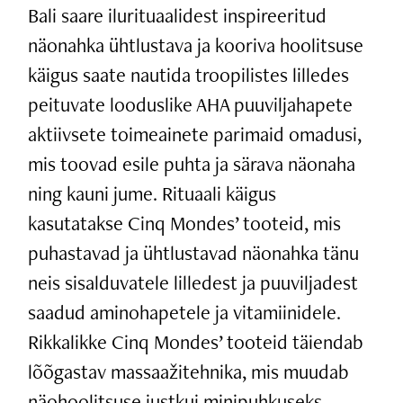
Bali saare ilurituaalidest inspireeritud
näonahka ühtlustava ja kooriva hoolitsuse
käigus saate nautida troopilistes lilledes
peituvate looduslike AHA puuviljahapete
aktiivsete toimeainete parimaid omadusi,
mis toovad esile puhta ja särava näonaha
ning kauni jume. Rituaali käigus
kasutatakse Cinq Mondes’ tooteid, mis
puhastavad ja ühtlustavad näonahka tänu
neis sisalduvatele lilledest ja puuviljadest
saadud aminohapetele ja vitamiinidele.
Rikkalikke Cinq Mondes’ tooteid täiendab
lõõgastav massaažitehnika, mis muudab
näohoolitsuse justkui minipuhkuseks.